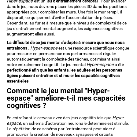
Hiper-espace
est un
jeu d'entraînement cérébral
. Pour avancer
dans le jeu, nous devrons placer les pièces 3D dans les positions
appropriées pour compléter les murs. Une fois le mur rempli, il
disparait, ce qui permet d'éviter l'accumulation de pièces.
Cependant, au fur et à mesure que le niveau de complexité de ce
jeu d'entraînement mental augmente, les exigences cognitives
augmenteront elles aussi.
La difficulté de ce jeu mental s'adapte à mesure que nous nous
entraînons
.
Hyper-espace
est une ressource scientifique conçue
pour mesurer en permanence nos performances et réguler
automatiquement la complexité des tâches, optimisant ainsi
notre entraînement cognitif. Le jeu mental
Hyper-espace
a été
perfectionné afin que les enfants, les adultes et les personnes
âgées puissent entraîner et stimuler les capacités cognitives
essentielles
.
Comment le jeu mental "Hyper-
espace" améliore-t-il mes capacités
cognitives ?
En entraînant le cerveau avec des jeux cognitifs tels que
Hyper-
espace
, un schéma d'activation neuronale déterminé est stimulé.
La répétition de ce schéma par l'entraînement peut aider à
promouvoir la création de nouveaux synapses et circuits