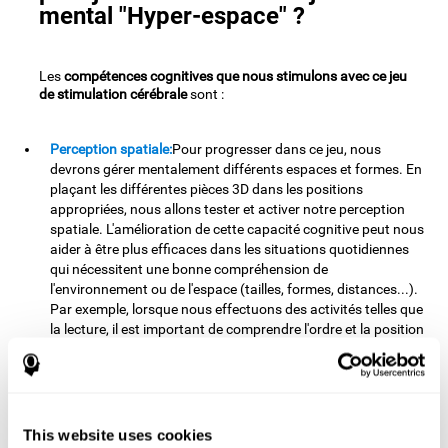
mental "Hyper-espace" ?
Les
compétences cognitives que nous stimulons avec ce jeu
de stimulation cérébrale
sont :
Perception spatiale:
Pour progresser dans ce jeu, nous
devrons gérer mentalement différents espaces et formes. En
plaçant les différentes pièces 3D dans les positions
appropriées, nous allons tester et activer notre perception
spatiale. L'amélioration de cette capacité cognitive peut nous
aider à être plus efficaces dans les situations quotidiennes
qui nécessitent une bonne compréhension de
l'environnement ou de l'espace (tailles, formes, distances...).
Par exemple, lorsque nous effectuons des activités telles que
la lecture, il est important de comprendre l'ordre et la position
de chaque lettre pour extraire la signification du texte.
Planification:
Pour avancer dans ce jeu mental, nous devrons
placer les pièces dans un ordre et une position spécifiques
pour obtenir des points. En pratiquant cet exercice, nous
This website uses cookies
stimulons et activons notre capacité de planification.