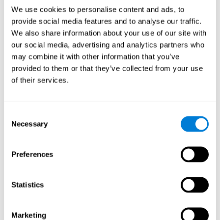
L'amélioration de cette capacité cognitive est fondamentale
We use cookies to personalise content and ads, to
pour notre vie quotidienne, car elle nous permet d'organiser
provide social media features and to analyse our traffic.
et de planifier l'avenir. Sélectionner les actions nécessaires
We also share information about your use of our site with
pour atteindre un objectif, décider de l'ordre approprié,
our social media, advertising and analytics partners who
attribuer à chaque tâche les ressources cognitives
may combine it with other information that you’ve
nécessaires et établir le plan d'action approprié.
provided to them or that they’ve collected from your use
Vitesse de traitement
Les blocs se déplaceront à un rythme
of their services.
rapide, il vous faudra donc réfléchir rapidement à l'endroit où
les placer. Pour cela, nous aurons besoin d'une bonne vitesse
de traitement. La vitesse de traitement est importante dans
Consent
notre vie quotidienne pour trouver des solutions, comprendre
Necessary
ou relier des concepts de manière efficace, comme lorsque
Selection
nous écoutons en classe ce que dit le professeur ou lorsque
nous lisons un livre.
Preferences
Les autres capacités cognitives
pertinentes sont :
Statistics
Coordination oeil-main:
Pendant cet exercice mental, il sera
Marketing