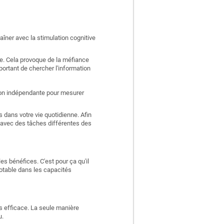
aîner avec la stimulation cognitive
e. Cela provoque de la méfiance
portant de chercher l'information
ation indépendante pour mesurer
 dans votre vie quotidienne. Afin
 avec des tâches différentes des
es bénéfices. C'est pour ça qu'il
otable dans les capacités
ns efficace. La seule manière
u.