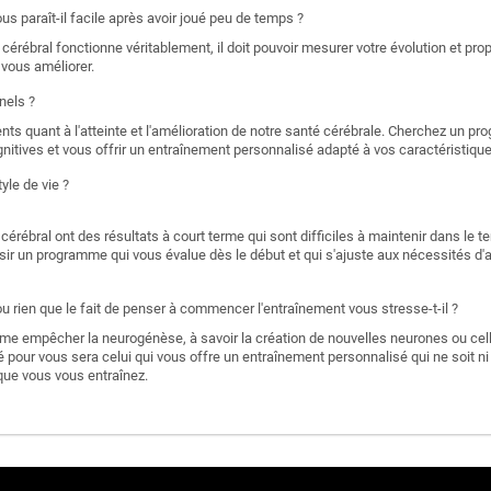
s paraît-il facile après avoir joué peu de temps ?
érébral fonctionne véritablement, il doit pouvoir mesurer votre évolution et pro
à vous améliorer.
nels ?
nts quant à l'atteinte et l'amélioration de notre santé cérébrale. Cherchez un p
itives et vous offrir un entraînement personnalisé adapté à vos caractéristiqu
yle de vie ?
rébral ont des résultats à court terme qui sont difficiles à maintenir dans le t
isir un programme qui vous évalue dès le début et qui s'ajuste aux nécessités d'
 rien que le fait de penser à commencer l'entraînement vous stresse-t-il ?
me empêcher la neurogénèse, à savoir la création de nouvelles neurones ou ce
pour vous sera celui qui vous offre un entraînement personnalisé qui ne soit ni tro
 que vous vous entraînez.