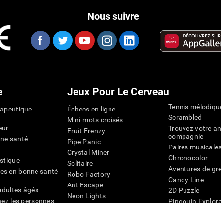
Nous suivre
e
Jeux Pour Le Cerveau
Tennis mélodiqu
rapeutique
Échecs en ligne
Scrambled
Mini-mots croisés
eur
Trouvez votre an
Fruit Frenzy
compagnie
nne santé
Pipe Panic
Paires musicale
Crystal Miner
Chronocolor
istique
Solitaire
Aventures de gre
es en bonne santé
Robo Factory
Candy Line
Ant Escape
adultes âgés
2D Puzzle
Neon Lights
chez les personnes
Pingouin Explor
Rends moi fou
Chiffres
mots croisés visuels
émique