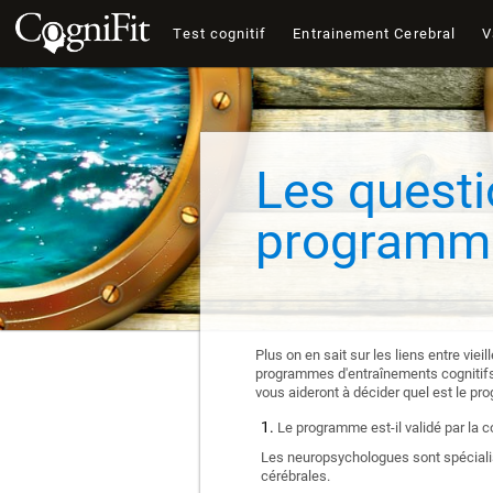
Test cognitif
Entrainement Cerebral
V
Les questi
programme
Plus on en sait sur les liens entre vie
programmes d'entraînements cognitifs e
vous aideront à décider quel est le pr
Le programme est-il validé par la 
Les neuropsychologues sont spécialis
cérébrales.