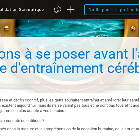
alidation Scientifique
Outils pour les professi
ons à se poser avant l
 d'entraînement céréb
illesse et déclin cognitif, plus les gens souhaitent entraîner et améliorer leur sa
xistent aujourd'hui, mais ils ne se valent pas tous et ne sont pas tous efficac
ogramme le plus adapté à vos besoins :
communauté scientifique ?
és dans la mesure et la compréhension de la cognition humaine, de la structure