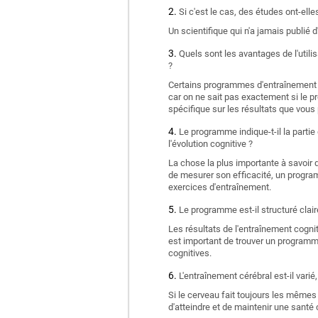
Si c'est le cas, des études ont-el
Un scientifique qui n'a jamais publié d
Quels sont les avantages de l'utili
?
Certains programmes d'entraînement c
car on ne sait pas exactement si le p
spécifique sur les résultats que vou
Le programme indique-t-il la partie
l'évolution cognitive ?
La chose la plus importante à savoir 
de mesurer son efficacité, un progra
exercices d'entraînement.
Le programme est-il structuré clair
Les résultats de l'entraînement cognit
est important de trouver un programm
cognitives.
L'entraînement cérébral est-il vari
Si le cerveau fait toujours les mêmes
d'atteindre et de maintenir une santé