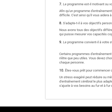
Le programme est-il motivant ou vou
Afin qu'un programme d'entraînement c
difficile. C'est ainsi qu'il vous aidera 
S'adapte-t-il à vos objectifs person
Nous avons tous des objectifs différe
qui puisse mesurer vos capacités cogn
Le programme convient-il à votre st
Certains programmes d'entraînement cé
n'être que peu utiles. Vous devez cho
chaque personne.
Êtes-vous prêt pour commencer ou
Un stress exagéré peut réduire ou mê
d'entraînement cérébral le plus adapté 
s'ajuste à vos besoins au fur et à fur