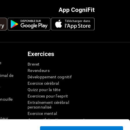
App CogniFit
Exercices
e
Brevet
Revendeurs
imal de
Développement cognitif
Exercice cérébral
s
Quizz pour la tête
Exercices pour l'esprit
nouille
Entraînement cérébral
personnalisé
Exercice mental
ateur
Jeux mathématiques amusants
Compréhension de lecture