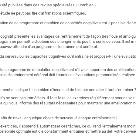
les été publiées dans des revues spécialisées ? Combien ?
'étude ne peut pas fire d'affirmations scientifiques.
sation de ce programme et combien de capacités cognitives est-il possible d'entr
ognitif présente les avantages de l'entraînement de façon très floue et ambigü
rogramme permettra d'obtenir des changements positifs sur le cerveau. Il est im
s pouvez attendre d'un programme d'entraînement cérébral.
 du cerveau ou les capacités cognitives qu'il entraîne et propose-t-il une évalu
d'un programme de stimulation cognitive est s'il vous apportera des améliorations
mme d'entraînement cérébral doit fournir des évaluations personnalisée réalisée
ement et indique-t-il combien d'heures et de fois par semaine il faut s'entraîner ?
ifs ne sont pas immédiats. Il faut faire les exercices régulièrement pour en voir l
e qui vous informe des résultats nécessaires pour maintenir une amélioration n
é, afin de travailler quelque chose de nouveau à chaque entraînement ?
 exercices, il apprend à automatiser ces tâches, ce qui rend l'entraînement moi
 cérébrale optimale est d e constamment entraîner et mettre au défi votre cervea