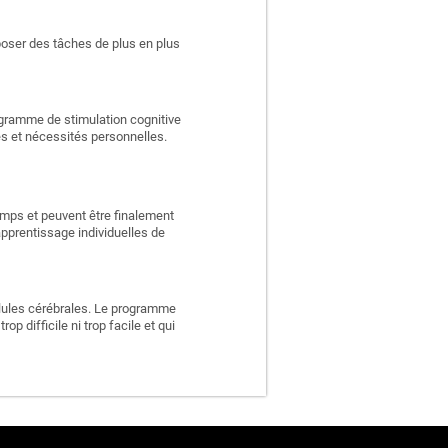
poser des tâches de plus en plus
rogramme de stimulation cognitive
es et nécessités personnelles.
emps et peuvent être finalement
apprentissage individuelles de
llules cérébrales. Le programme
p difficile ni trop facile et qui