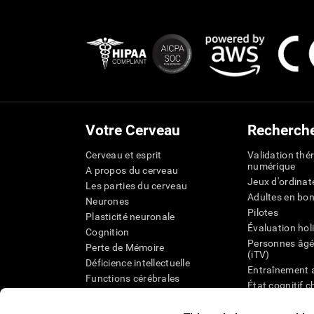
Votre Cerveau
Recherch
Cerveau et esprit
Validation thé
numérique
A propos du cerveau
Jeux d'ordinat
Les parties du cerveau
Adultes en bo
Neurones
Pilotes
Plasticité neuronale
Évaluation hol
Cognition
Personnes âgé
Perte de Mémoire
(iTV)
Déficience intellectuelle
Entraînement 
Functions cérébrales
État cognitif 
Perception
âgées
Attention
Révision syst