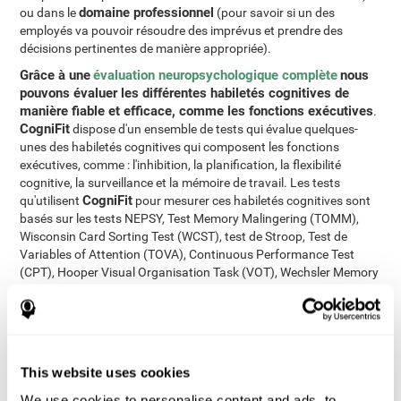
domaine professionnel
ou dans le
(pour savoir si un des
employés va pouvoir résoudre des imprévus et prendre des
décisions pertinentes de manière appropriée).
Grâce à une
évaluation neuropsychologique complète
nous
pouvons évaluer les différentes habiletés cognitives de
manière fiable et efficace, comme les fonctions exécutives
.
CogniFit
dispose d'un ensemble de tests qui évalue quelques-
unes des habiletés cognitives qui composent les fonctions
exécutives, comme : l'inhibition, la planification, la flexibilité
cognitive, la surveillance et la mémoire de travail. Les tests
CogniFit
qu'utilisent
pour mesurer ces habiletés cognitives sont
basés sur les tests NEPSY, Test Memory Malingering (TOMM),
Wisconsin Card Sorting Test (WCST), test de Stroop, Test de
Variables of Attention (TOVA), Continuous Performance Test
(CPT), Hooper Visual Organisation Task (VOT), Wechsler Memory
Scale (WMS) et la Torre de Londres (TOL). Mis à part les
fonctions exécutives, le test permet également d'évaluer le temps
de réponse, la perception visuelle, la perception spatiale, la
dénomination, la mémoire contextuelle, la mémoire visuelle, la
mémoire phonologique à court-terme, la mémoire à court-terme,
This website uses cookies
la reconnaissance, la vitesse de traitement, le balayage visuel, la
coordination oeil-main et l'attention partagée.
We use cookies to personalise content and ads, to