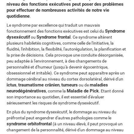
niveau des fonctions exécutives peut poser des problèmes
pour effectuer de nombreuses activités de notre vie
quotidienne
.
Le syndrome par excellence qui traduit un mauvais
Syndrome
fonctionnement des fonctions exécutives est celui du
dysexécutif
Syndrome frontal
ou
. Ce syndrome altèrent
plusieurs habiletés cognitives, comme celle de l'initiative, la
fluidité, l'inhibition, la flexibilité, l'autorégulation, la planification et
la prise de décisions. Cela provoque une conduite désorganisée,
peu adaptée à l'environnement, à des changements de
personnalité et d'humeur (jusqu'à devenir égocentrique,
obsessionnel et irritable). Ce syndrome peut apparaître après un
dommage cérébral au niveau du cortex dorsolatéral, dérivé d'un
ictus
traumatisme crânien
tumeurs
maladies
,
,
ou de
neurodégénératives
Maladie de Pick
, comme la
. Etant donné
son importance au quotidien, il est essentiel d'évaluer
sérieusement les risques de syndrome dysexécutif.
En plus du syndrome dysexécutif, le dommage au niveau du
préfrontal peut engendrer d'autres pathologies comme le
syndrome orbitofrontal
(à un niveau élevè, il peut provoqué un
changement de la personnalité, dérivé d'un dommage au niveau