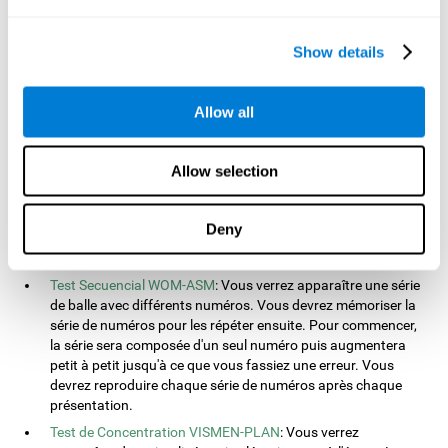
indiquer la plus grande. Ensuite, vous devrez indiquer le bloc
avec le numéro le plus élevé.
Show details
Test d'Équivalences INH-REST
: Pour ce test, vous verrez
apparaître des mots en couleurs à l'écran. Lorsque le nom de
la couleur coïncidera avec la couleur des lettres écrites, vous
devrez répondre. S'ils ne coïncident pas, vous ne devrez pas
Allow all
répondre.
Test de Reconnaissance WOM-REST
: Vous verrez trois objets
Allow selection
communs apparaître à l'écran. Premièrement, vous devrez
vous souvenir de l'ordre de présentation des trois objets
aussi vite que possible. Ensuite, quatre série de trois objets
Deny
différents à ceux présentés au départ apparaitront à l'écran.
Vous devrez alors identifier la séquence initiale.
Test Secuencial WOM-ASM
: Vous verrez apparaître une série
de balle avec différents numéros. Vous devrez mémoriser la
série de numéros pour les répéter ensuite. Pour commencer,
la série sera composée d'un seul numéro puis augmentera
petit à petit jusqu'à ce que vous fassiez une erreur. Vous
devrez reproduire chaque série de numéros après chaque
présentation.
Test de Concentration VISMEN-PLAN
: Vous verrez