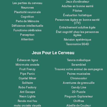
Jeux d'ordinateur
Les parties du cerveau
Adultes en bonne santé
Neurones
Pilotes
Plasticité neuronale
Évaluation holistique
Cognition
Personnes âgées en bonne santé
Perte de Mémoire
(iTV)
Déficience intellectuelle
Entraînement adultes âgés
Functions cérébrales
État cognitif chez les personnes
Perception
âgées
Attention
Révision systémique
Taxonomie SG4D
Jeux Pour Le Cerveau
Échecs en ligne
Tennis mélodique
Mini-mots croisés
Scrambled
Fruit Frenzy
Trouvez votre animal de compagnie
Pipe Panic
Paires musicales
Crystal Miner
Chronocolor
Solitaire
Aventures de grenouille
Robo Factory
Candy Line
Ant Escape
2D Puzzle
Neon Lights
Pingouin Explorateur
Rends moi fou
Chiffres
mots croisés visuels
Abeille de Couleur