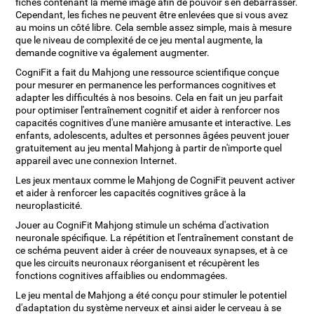
fiches contenant la même image afin de pouvoir s'en débarrasser.
Cependant, les fiches ne peuvent être enlevées que si vous avez
au moins un côté libre. Cela semble assez simple, mais à mesure
que le niveau de complexité de ce jeu mental augmente, la
demande cognitive va également augmenter.
CogniFit a fait du Mahjong une ressource scientifique conçue
pour mesurer en permanence les performances cognitives et
adapter les difficultés à nos besoins. Cela en fait un jeu parfait
pour optimiser l'entraînement cognitif et aider à renforcer nos
capacités cognitives d'une manière amusante et interactive. Les
enfants, adolescents, adultes et personnes âgées peuvent jouer
gratuitement au jeu mental Mahjong à partir de n'importe quel
appareil avec une connexion Internet.
Les jeux mentaux comme le Mahjong de CogniFit peuvent activer
et aider à renforcer les capacités cognitives grâce à la
neuroplasticité.
Jouer au CogniFit Mahjong stimule un schéma d'activation
neuronale spécifique. La répétition et l'entraînement constant de
ce schéma peuvent aider à créer de nouveaux synapses, et à ce
que les circuits neuronaux réorganisent et récupèrent les
fonctions cognitives affaiblies ou endommagées.
Le jeu mental de Mahjong a été conçu pour stimuler le potentiel
d'adaptation du système nerveux et ainsi aider le cerveau à se