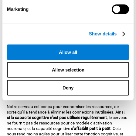
1ère SEMAINE
2ème SEMAINE
3ème SEMAINE
Marketing
Show details
Allow all
Allow selection
Connexions neuronales CogniFit
Que se passe-t-il si je n'entraîne pas
Deny
mes capacités cognitives ?
Notre cerveau est conçu pour économiser les ressources, de
sorte qu'il a tendance à éliminer les connexions inutilisées. Ainsi,
si la capacité cognitive n'est pas utilisée régulièrement
, le cerveau
ne fournit pas de ressources pour ce modèle d'activation
neuronale, et la capacité cognitive
s'affaiblit petit à petit
. Cela
nous rend moins agiles pour utiliser cette fonction cognitive, et