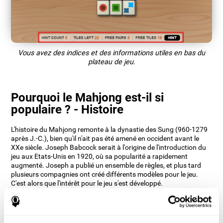
Vous avez des indices et des informations utiles en bas du
plateau de jeu.
Pourquoi le Mahjong est-il si
populaire ? - Histoire
L'histoire du Mahjong remonte à la dynastie des Sung (960-1279
après J.-C.), bien qu'il n'ait pas été amené en occident avant le
XXe siècle. Joseph Babcock serait à l'origine de l'introduction du
jeu aux Etats-Unis en 1920, où sa popularité a rapidement
augmenté. Joseph a publié un ensemble de règles, et plus tard
plusieurs compagnies ont créé différents modèles pour le jeu.
C'est alors que l'intérêt pour le jeu s'est développé.
Dans les années 1940, le gouvernement chinois a interdit le
Mahjong car il était considéré comme un jeu capitaliste parce que
certains joueurs faisaient parfois des paris. Le gouvernement