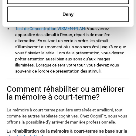
posteriori. Tout d'abord, la série sera composée d'un seul
numéro, puis augmentera progressivement jusqu'à ce que
Deny
vous fassiez une erreur. Vous devrez reproduire chaque série
de numéros après chaque présentation.
Test de Concentration VISMEN-PLAN
: Vous verrez
apparaître des stimuli à l'écran, répartis de manière
alternative. En suivant un certain ordre, les stimuli
s'illumineront au moment où un son sera émi jusqu'à ce que
vous finissiez la série. Lors de la présentation, vous devrez
prêter attention aussi bien aux sons qu'aux images
illuminées. Lorsque ce sera votre tour, vous devrez vous
souvenir de l'ordre de présentation des stimuli.
Comment réhabiliter ou améliorer
la mémoire à court-terme?
La mémoire à court-terme peut être entraînée et amélioré, tout
comme les autres habiletés cognitives. Chez CogniFit, nous vous
offrons la possibilité d'y arriver de manière professionnelle.
réhabilitation de la mémoire à court-terme se base sur la
La