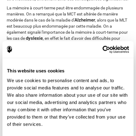
La mémoire à court-terme peut être endommagée de plusieurs
manières. On a remarqué que la MCT est altérée de manière
Alzheimer
modérée dans le cas de la maladie d'
, alors que la MLT
est beaucoup plus endommagée par cette maladie. On a
également signalé l'importance de la mémoire à court-terme pour
dyslexie
les cas de
, en effet le fait d'avoir des difficultés pour
stocker des informations phonologiques peut engendrer des
problèmes pour apprendre à lire. Par ailleurs, la consommation
marihuana
de
est un autre facteur qui peut affecter l'intégrité de
ictus
traumatisme
la MCT. La lésion cérébrale dûe à un
ou à un
crânien
peut également altérer la mémoire à court-terme.
This website uses cookies
We use cookies to personalise content and ads, to
Comment pouvons-nous mesurer
provide social media features and to analyse our traffic.
et évaluer la mémoire à court-
We also share information about your use of our site with
terme?
our social media, advertising and analytics partners who
may combine it with other information that you’ve
La mémoire à court-terme intervient dans la majorité des activités
provided to them or that they’ve collected from your use
de notre quotidien. Le fait que nous puissions interagir
of their services.
correctement avec les personnes qui nous entourent et notre
environnement dépend directement de notre mémoire à court-