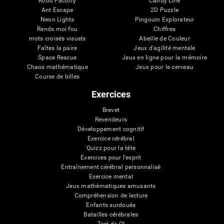
Robo Factory
Candy Line
Ant Escape
2D Puzzle
Neon Lights
Pingouin Explorateur
Rends moi fou
Chiffres
mots croisés visuels
Abeille de Couleur
Faîtes la paire
Jeux d'agilité mentale
Space Rescue
Jeux en ligne pour la mémoire
Chaos mathématique
Jeux pour le cerveau
Course de billes
Exercices
Brevet
Revendeurs
Développement cognitif
Exercice cérébral
Quizz pour la tête
Exercices pour l'esprit
Entraînement cérébral personnalisé
Exercice mental
Jeux mathématiques amusants
Compréhension de lecture
Enfants surdoués
Batailles cérébrales