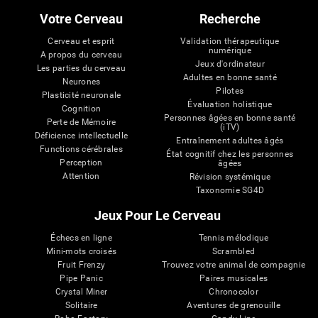
Votre Cerveau
Recherche
Cerveau et esprit
Validation thérapeutique
numérique
A propos du cerveau
Jeux d'ordinateur
Les parties du cerveau
Adultes en bonne santé
Neurones
Pilotes
Plasticité neuronale
Évaluation holistique
Cognition
Personnes âgées en bonne santé
Perte de Mémoire
(iTV)
Déficience intellectuelle
Entraînement adultes âgés
Functions cérébrales
État cognitif chez les personnes
Perception
âgées
Attention
Révision systémique
Taxonomie SG4D
Jeux Pour Le Cerveau
Échecs en ligne
Tennis mélodique
Mini-mots croisés
Scrambled
Fruit Frenzy
Trouvez votre animal de compagnie
Pipe Panic
Paires musicales
Crystal Miner
Chronocolor
Solitaire
Aventures de grenouille