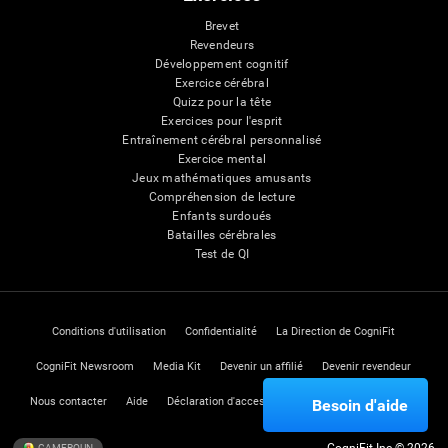
Brevet
Revendeurs
Développement cognitif
Exercice cérébral
Quizz pour la tête
Exercices pour l'esprit
Entraînement cérébral personnalisé
Exercice mental
Jeux mathématiques amusants
Compréhension de lecture
Enfants surdoués
Batailles cérébrales
Test de QI
Conditions d'utilisation
Confidentialité
La Direction de CogniFit
CogniFit Newsroom
Media Kit
Devenir un affilié
Devenir revendeur
Nous contacter
Aide
Déclaration d'accessibilité
Centre de Confiance
Besoin d'aide
CAMEROUN