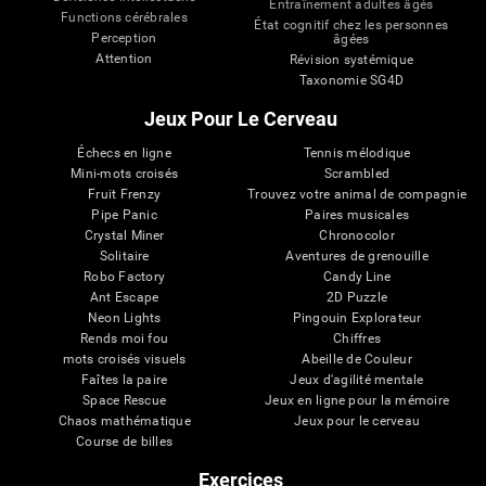
Entraînement adultes âgés
Functions cérébrales
État cognitif chez les personnes
Perception
âgées
Attention
Révision systémique
Taxonomie SG4D
Jeux Pour Le Cerveau
Échecs en ligne
Tennis mélodique
Mini-mots croisés
Scrambled
Fruit Frenzy
Trouvez votre animal de compagnie
Pipe Panic
Paires musicales
Crystal Miner
Chronocolor
Solitaire
Aventures de grenouille
Robo Factory
Candy Line
Ant Escape
2D Puzzle
Neon Lights
Pingouin Explorateur
Rends moi fou
Chiffres
mots croisés visuels
Abeille de Couleur
Faîtes la paire
Jeux d'agilité mentale
Space Rescue
Jeux en ligne pour la mémoire
Chaos mathématique
Jeux pour le cerveau
Course de billes
Exercices