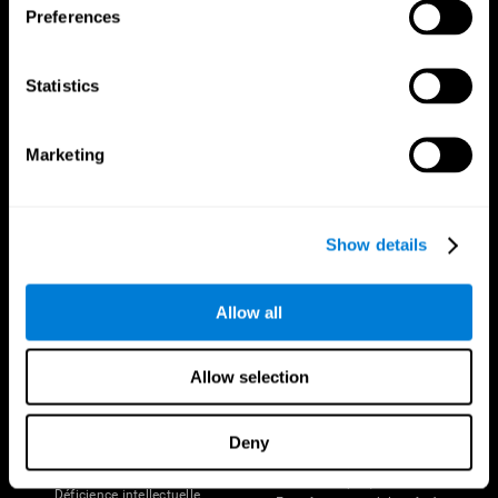
Preferences
Statistics
Marketing
Nous suivre
Show details
Votre Cerveau
Recherche
Allow all
Cerveau et esprit
Validation thérapeutique
numérique
A propos du cerveau
Allow selection
Jeux d'ordinateur
Les parties du cerveau
Adultes en bonne santé
Neurones
Pilotes
Plasticité neuronale
Deny
Évaluation holistique
Cognition
Personnes âgées en bonne santé
Perte de Mémoire
(iTV)
Déficience intellectuelle