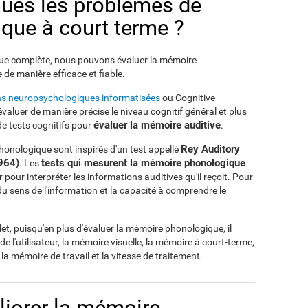
ués les problèmes de
que à court terme ?
que complète, nous pouvons évaluer la mémoire
de manière efficace et fiable.
ons neuropsychologiques informatisées
ou Cognitive
luer de manière précise le niveau cognitif général et plus
évaluer la mémoire auditive
e tests cognitifs pour
.
Rey Auditory
phonologique sont inspirés d'un test appellé
964)
tests qui mesurent la mémoire phonologique
. Les
r pour interpréter les informations auditives qu'il reçoit. Pour
 du sens de l'information et la capacité à comprendre le
et, puisqu'en plus d'évaluer la mémoire phonologique, il
de l'utilisateur, la mémoire visuelle, la mémoire à court-terme,
 la mémoire de travail et la vitesse de traitement.
iorer la mémoire