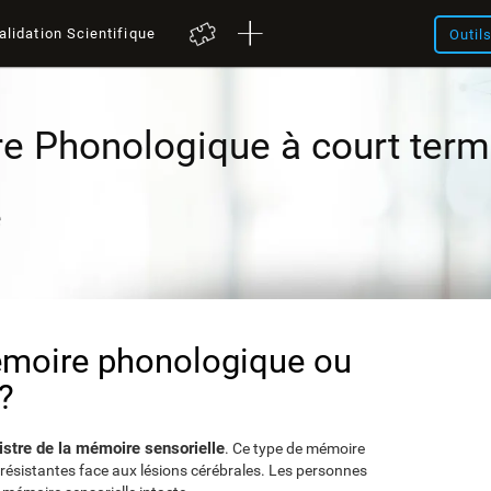
alidation Scientifique
Outil
e Phonologique à court ter
e
émoire phonologique ou
?
istre de la mémoire sensorielle
. Ce type de mémoire
s résistantes face aux lésions cérébrales. Les personnes