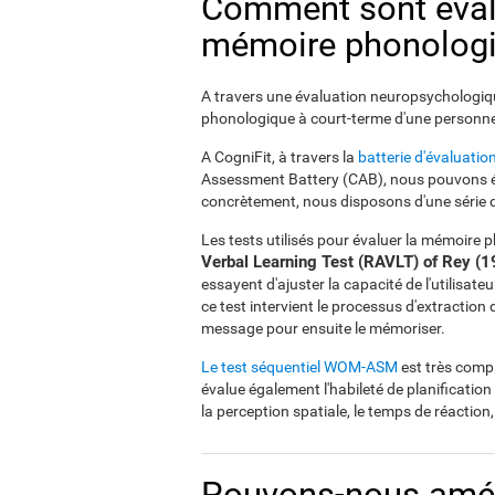
Comment sont éval
mémoire phonologi
A travers une évaluation neuropsychologi
phonologique à court-terme d'une personne 
A CogniFit, à travers la
batterie d'évaluati
Assessment Battery (CAB), nous pouvons éva
concrètement, nous disposons d'une série d
Les tests utilisés pour évaluer la mémoire 
Verbal Learning Test (RAVLT) of Rey (1
essayent d'ajuster la capacité de l'utilisateu
ce test intervient le processus d'extraction
message pour ensuite le mémoriser.
Le test séquentiel WOM-ASM
est très compl
évalue également l'habileté de planification 
la perception spatiale, le temps de réaction,
Pouvons-nous amél