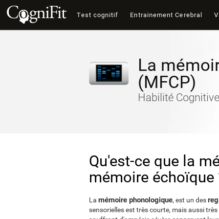
Test cognitif
Entrainement Cerebral
V
La mémoir
(MFCP)
Habilité Cognitiv
Qu'est-ce que la m
mémoire échoïque 
mémoire phonologique
reg
La
, est un des
sensorielles est très courte, mais aussi trè