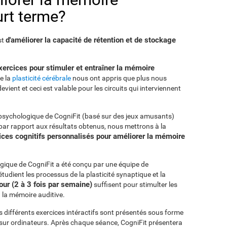
rt terme?
d'améliorer la capacité de rétention et de stockage
st
xercices pour stimuler et entraîner la mémoire
de la
plasticité cérébrale
nous ont appris que plus nous
 devient et ceci est valable pour les circuits qui interviennent
psychologique de CogniFit (basé sur des jeux amusants)
par rapport aux résultats obtenus, nous mettrons à la
ices cognitifs personnalisés pour améliorer la mémoire
ique de CogniFit a été conçu par une équipe de
tudient les processus de la plasticité synaptique et la
our (2 à 3 fois par semaine)
suffisent pour stimulter les
 la mémoire auditive.
es différents exercices intéractifs sont présentés sous forme
 sur ordinateurs. Après chaque séance, CogniFit présentera