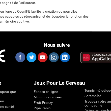
 cognitif de l'utilisateur.
en ligne de CogniFit facilite la création de nouvelles
es capables de réorganiser et de récupérer la fonction des
la mémoire auditive.
Nous suivre
e
Jeux Pour Le Cerveau
Tennis mélodiqu
rapeutique
Échecs en ligne
Scrambled
Mini-mots croisés
eur
Trouvez votre an
Fruit Frenzy
compagnie
nne santé
Pipe Panic
Paires musicale