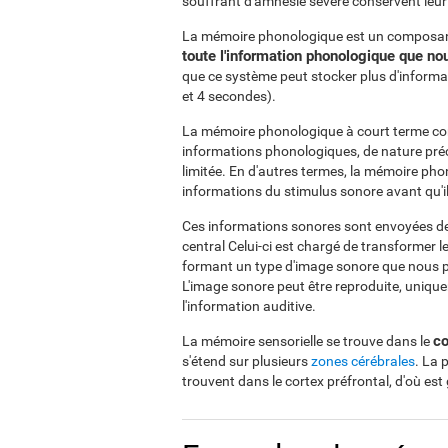
souffrant d'amnésie sévère conservent leur
La mémoire phonologique est un composant
toute l'information phonologique que n
que ce système peut stocker plus d'informat
et 4 secondes).
La mémoire phonologique à court terme con
informations phonologiques, de nature préc
limitée. En d'autres termes, la mémoire phon
informations du stimulus sonore avant qu'il 
Ces informations sonores sont envoyées de
central Celui-ci est chargé de transformer 
formant un type d'image sonore que nous p
L'image sonore peut être reproduite, uniquem
l'information auditive.
co
La mémoire sensorielle se trouve dans le
s'étend sur plusieurs
zones cérébrales
. La 
trouvent dans le cortex préfrontal, d'où est 