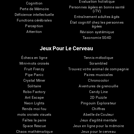
Évaluation holistique
Cognition
Personnes âgées en bonne santé
Perte de Mémoire
(iTV)
Déficience intellectuelle
Entraînement adultes âgés
Functions cérébrales
État cognitif chez les personnes
Perception
âgées
Attention
Révision systémique
Taxonomie SG4D
Jeux Pour Le Cerveau
Échecs en ligne
Tennis mélodique
Mini-mots croisés
Scrambled
Fruit Frenzy
Trouvez votre animal de compagnie
Pipe Panic
Paires musicales
Crystal Miner
Chronocolor
Solitaire
Aventures de grenouille
Robo Factory
Candy Line
Ant Escape
2D Puzzle
Neon Lights
Pingouin Explorateur
Rends moi fou
Chiffres
mots croisés visuels
Abeille de Couleur
Faîtes la paire
Jeux d'agilité mentale
Space Rescue
Jeux en ligne pour la mémoire
Chaos mathématique
Jeux pour le cerveau