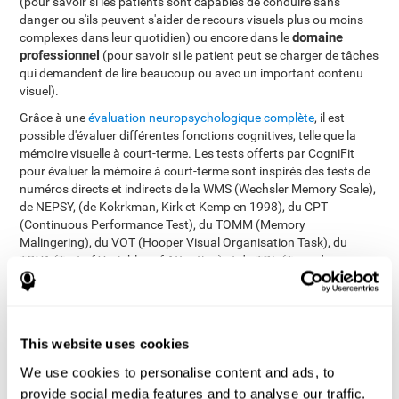
(pour savoir si les patients sont capables de conduire sans
danger ou s'ils peuvent s'aider de recours visuels plus ou moins
domaine
complexes dans leur quotidien) ou encore dans le
professionnel
(pour savoir si le patient peut se charger de tâches
qui demandent de lire beaucoup ou avec un important contenu
visuel).
Grâce à une
évaluation neuropsychologique complète
, il est
possible d'évaluer différentes fonctions cognitives, telle que la
mémoire visuelle à court-terme. Les tests offerts par CogniFit
pour évaluer la mémoire à court-terme sont inspirés des tests de
numéros directs et indirects de la WMS (Wechsler Memory Scale),
de NEPSY, (de Kokrkman, Kirk et Kemp en 1998), du CPT
(Continuous Performance Test), du TOMM (Memory
Malingering), du VOT (Hooper Visual Organisation Task), du
TOVA (Test of Variables of Attention) et du TOL (Torre de
Londres). En plus d´évaluer la mémoire visuelle à court-terme, ces
tests permettent également d'évaluer la mémoire à court-terme, le
temps de réaction, la mémoire de travail, le balayage visuel, la
perception spatiale, la planification, la mémoire contextuelle, la
This website uses cookies
flexibilité cognitive, la dénomination, la reconnaissance et la
vitesse de traitement.
We use cookies to personalise content and ads, to
provide social media features and to analyse our traffic.
Test d'Identification COM-NAM
: On vous présentera des