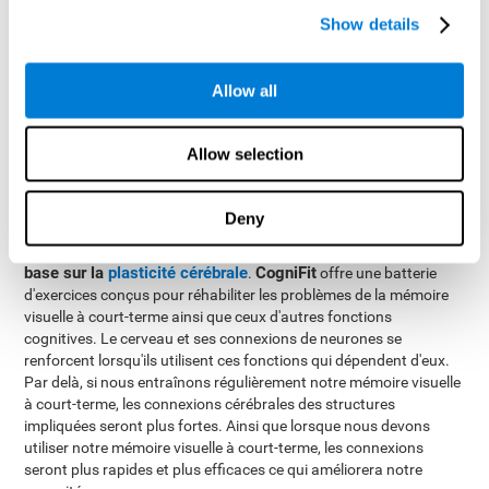
les images disparaissent et plusieurs options seront
Show details
présentées, où il faudra trouver la bonne combinaison.
Allow all
Comment réhabiliter ou améliorer
la mémoire visuelle à court-terme?
Allow selection
CogniFit
Chez
, nous offrons la possibilité d'entraîner de manière
professionnelle la mémoire visuelle à court-terme, ainsi que le
Deny
reste des habiletés cognitives.
La réhabilitation de la mémoire visuelle à court-terme se
base sur la
plasticité cérébrale
CogniFit
.
offre une batterie
d'exercices conçus pour réhabiliter les problèmes de la mémoire
visuelle à court-terme ainsi que ceux d'autres fonctions
cognitives. Le cerveau et ses connexions de neurones se
renforcent lorsqu'ils utilisent ces fonctions qui dépendent d'eux.
Par delà, si nous entraînons régulièrement notre mémoire visuelle
à court-terme, les connexions cérébrales des structures
impliquées seront plus fortes. Ainsi que lorsque nous devons
utiliser notre mémoire visuelle à court-terme, les connexions
seront plus rapides et plus efficaces ce qui améliorera notre