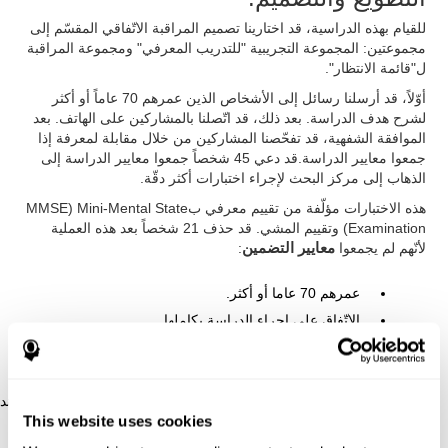
للقيام بهذه الدراسية، قد اختارينا تصميم المراقبة الاتّفاقي المقسّم إلى
مجموعتين: المجموعة التجريبية "للتدريب المعرفي" ومجموعة المراقبة
ل"قائمة الانتظار".
أوّلاً، قد أرسلنا رسائل إلى الأشخاص الذين عمرهم 70 عاماً أو أكثر
لشرح هدف الدراسة. بعد ذلك، قد اتّصلنا بالمشاركين على الهاتف. بعد
الموافقة الشفهية، قد تفحّصنا المشاركين من خلال مقابلة لمعرفة إذا
جمعوا معايير الدراسة.قد دعي 45 شخصاً جمعوا معايير الدراسة إلى
الذهاب إلى مركز البحث لإجراء اختبارات أكثر دقّة.
هذه الاختبارات مؤلّفة من تقييم معرفي بMMSE) Mini-Mental State
Examination) وتقييم المشي. قد حذف 21 شخصاً بعد هذه العملية
لأنّهم لم يجمعوا
معايير التضمين
:
عمرهم 70 عاما أو أكثر.
الاتّفاق على إجراء الدراسة بكاملها.
ممارسة الرياضة مرّة واحدة في الأسبوع أو أقلّ.
المشي البطيء(<1.0m/s).
. عدم الخرف (يعني عدم تشخيص الخرف الطبي، بدرجة ≥5 عند
This website uses cookies
الاختيار الهاتفي و بدرجة ≥25 عند (MMSE).