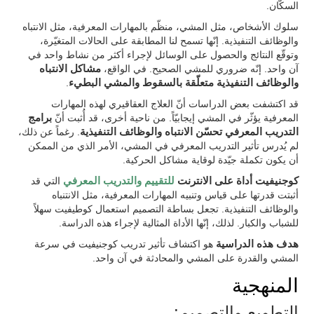
السكّان.
سلوك الأشخاص، مثل المشي، منظّم بالمهارات المعرفية، مثل الانتباه
والوظائف التنفيذية. إنّها تسمح لنا المطابقة على الحالات المتغيّرة،
وتوقّع النتائج والحصول على الوسائل لإجراء أكثر من نشاط واحد في
آن واحد. إنّه ضروري للمشي الصحيح. في الواقع،
مشاكل الانتباه
والوظائف التنفيذية متعلّقة بالسقوط والمشي البطيء
.
قد اكتشفت بعض الدراسات أنّ العلاج العقاقيري لهذه المهارات
المعرفية يؤثّر في المشي إيجابيّاً. من ناحية أخرى، قد أُثبت أنّ
برامج
التدريب المعرفي تحسّن الانتباه والوظائف التنفيذية
. رغماً عن ذلك،
لم يُدرس تأثير التدريب المعرفي في المشي، الأمر الذي من الممكن
أن يكون تكملة جيّدة لوقاية مشاكل الحركية.
كوجنيفيت أداة على الانترنت
للتقييم والتدريب المعرفي
التي قد
أثبتت قدرتها على قياس وتنبيه المهارات المعرفية، مثل الانتنباه
والوظائف التنفيذية. تجعل بساطة التصميم استعمال كوطيفيت سهلاً
للشباب والكبار. لذلك، إنّها الأداة المثالية لإجراء هذه الدراسة.
هدف هذه الدراسية
هو اكتشاف تأثير تدريب كوجنيفيت في سرعة
المشي والقدرة على المشي والمحادثة في آن واحد.
المنهجية
التطويع والتصميم: