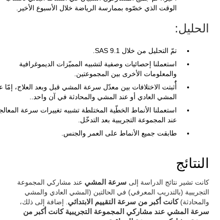
الوقت الذي خصّوه بممارسة الرياضة خلال الأسبوع الأخير.
الحليل:
تمّ التحليل من خلال SAS 9.1.
استعملنا إحصائيات وصفية لتشبيه المميّزات الديموغرافية
والمعلومات الأخرى بين المجموعتين.
أٌُثبتت الاختلافات بين معدّل سرعة المشي قبل وبعد العلاج، إمّا ع
المشي العادي أو عند المشي والمحادثة في آن واحد..
استعملنا الأنماط الخطّية المختلطة تشبيه تغييرات سرعة المعالج
عند المجموعة التجريبية بعد التدخّل.
طابقت جميع الأنماط على العمر والجنس.
النتائج
كانت تشير نتائج الدراسة إلى
سرعة المشي
عند مشاركي المجموعة
التجريبية (بالتدريب المعرفي) في الحالتين (المشي العادي والمشي
والمحادثة)
كانت أكبر من سرعة التقييم الابتدائي
. إضافة إلى ذلك،
سرعة المشي عند مشاركي المجموعة التجريبية كانت أكبر من