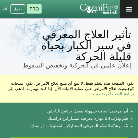
PRO
دخول
العرب
تأثير العلاج المعرفي
في سير الكبار بحياة
قليلة الحركة
إعلان علمي في الحركية وتخفيض السقوط
تكون الصفحة هذه للعلم فقط. لا نبيع أي منتج لعلاج الأمراض. تكون منتجات
كوجنيفيت لعلاج الأمراض على عملية الإثبات الآن. إذا كنت تهتم به، اذهب إلى
برنامج البحث لكوجنيفيت
أدر مرضى البحث بسهولة بفضل برنامج الباحثين
قيّم ودرّب 23 مهارة معرفية لمشاركين دراستك
ثبّت وشبّه التقدّم المعرفي للمشاركين لمعلومات دراستك