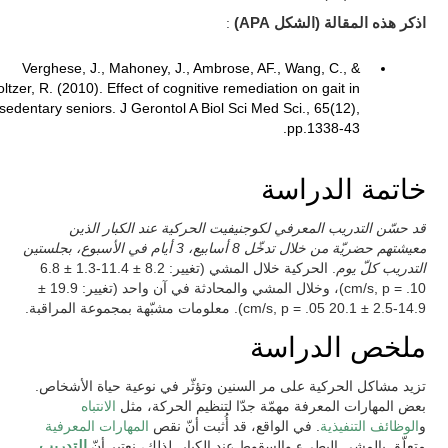
اذكر هذه المقالة (الشكل APA)
:
Verghese, J., Mahoney, J., Ambrose, AF., Wang, C., &
ltzer, R. (2010). Effect of cognitive remediation on gait in
sedentary seniors. J Gerontol A Biol Sci Med Sci., 65(12),
pp.1338-43.
خاتمة الدراسة
قد حسّن التدريب المعرفي لكوجنيفيت الحركية عند الكبار الذين
معيشتهم حضريّة من خلال تدخّل 8 أسابيع، 3 أيام في الأسبوع، بجلستين
التدريب كلّ يوم
. الحركية خلال المشي (تغيير: 8.2 ± 11.4-1.3 ± 6.8
cm/s, p = .10)، وخلال المشي والمحادثة في آن واحد (تغيير: 19.9 ±
14.9-2.5 ± 20.1 cm/s, p = .05). معلومات مشبّهة بمجموعة المراقبة.
ملخص الدراسة
تزيد مشاكل الحركية على مر السنين وتؤثّر في نوعية حياة الأشخاص.
بعض المهارات المعرفة مهمّة جدّا لتنظيم الحركة، مثل
الانتباه
و
الوظائف التنفيذية
. في الواقع، قد أُثبت أنّ نقص
المهارات المعرفية
متعلّق بالمشي البطيء والسقوط عند الكبار. لذلك، نعتبر أنّ
التدريب