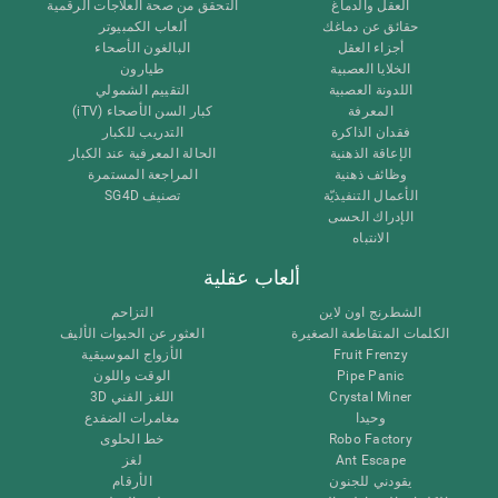
العقل والدماغ
التحقق من صحة العلاجات الرقمية
حقائق عن دماغك
ألعاب الكمبيوتر
أجزاء العقل
البالغون الأصحاء
الخلايا العصبية
طيارون
اللدونة العصبية
التقييم الشمولي
المعرفة
كبار السن الأصحاء (iTV)
فقدان الذاكرة
التدريب للكبار
الإعاقة الذهنية
الحالة المعرفية عند الكبار
وظائف ذهنية
المراجعة المستمرة
الأعمال التنفيذيّة
تصنيف SG4D
الإدراك الحسى
الانتباه
ألعاب عقلية
الشطرنج اون لاين
التزاحم
الكلمات المتقاطعة الصغيرة
العثور عن الحيوات الأليف
Fruit Frenzy
الأزواج الموسيقية
Pipe Panic
الوقت واللون
Crystal Miner
اللغز الفني 3D
وحيدا
مغامرات الضفدع
Robo Factory
خط الحلوى
Ant Escape
لغز
يقودني للجنون
الأرقام