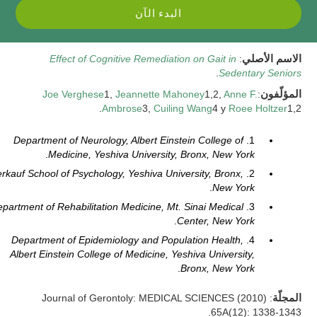
البدء الآن
الاسم الأصلي
:
Effect of Cognitive Remediation on Gait in
.
Sedentary Seniors
المؤلّفون
:
Anne F.
1,2,
Jeannette Mahoney
1,
Joe Verghese
Ambrose
3,
Cuiling Wang
4 y
Roee Holtzer
1,2.
Department of Neurology, Albert Einstein College of
1.
.
Medicine, Yeshiva University, Bronx, New York
rkauf School of Psychology, Yeshiva University, Bronx,
2.
.
New York
partment of Rehabilitation Medicine, Mt. Sinai Medical
3.
.
Center, New York
Department of Epidemiology and Population Health,
4.
Albert Einstein College of Medicine, Yeshiva University,
.
Bronx, New York
المجلّة
: Journal of Gerontoly: MEDICAL SCIENCES (2010)
65A(12): 1338-1343.