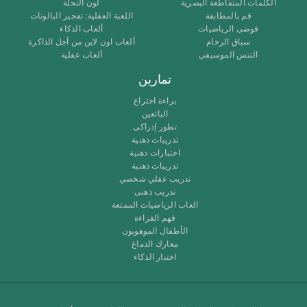
الكلمات المتقاطعة البصرية
لون النحلة
قم بالمطابقة
اللعبة العقلية: تفجير البالونات
فوضى الرياضيات
ألعاب الذكاء
سباق الرخام
ألعاب اون لاين من آجل الذاكرة
التنس الموسيقي
ألعاب عقلية
تمارين
براءة اختراع
البائعين
تطور إدراكى
تدريبات ذهنية
اختبارات ذهنية
تدريبات ذهنية
تدريب عقلي شخصي
تدريب ذهنى
العاب الرياضيات الممتعة
فهم القراءة
الأطفال الموهوبون
معارك الدماغ
اختبار الذكاء