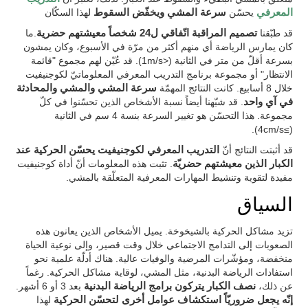
المعرفي
يحسّن
سرعة المشي ويخفّض السقوط
لهذا السكّان
قد طبّقنا
تصميم المراقبة اتّفاقي ل24 شخصاً معيشتهم حضرية
.ما
كان يمارس الرياضة أي منهم أكثر من مرّة في الأسبوع، وكان يمشون
بسرعة أقلّ من متر في الثانية (<1m/s). قد عُيّن لهم مجموع "قائمة
الانتظار" أو مجموعة برنامج التدريب المعرفي المعلوماتيّ لكوجنيفيت
خلال 8 أسابيع. كانت النتائج المهمّة
سرعة المشي والمشي والمحادثة
في آي واحد
. قد شبّهنا أيضاً نسبة الأشخاص الذين تحسّنوا في كلّ
مجموعة. هذا التحسّن هو تغيير السرعة بنسة 4 سم في الثانية
(≥4cm/s).
قد أثبتت النتائج أنّ
التدريب المعرفي لكوجنيفيت يحسّن الحركية عند
الكبار الذين معيشتهم حضريّة
. تثبت هذه المعلومات أنّ أداة كوجنيفيت
مفيدة لتقوية وتنشيط المهارات المعرفية المتعلّقة بالمشي.
السياق
تزيد مشاكل الحركية بالشيخوخة. يميل الأشخاص الذين يعانون هذه
الصعوبات إلى التدامج الاجتماعي خلال وقت قصير، وإلى نوعية الحياة
منخفضة، ومؤشّرات المرضية والوفيات عالية. هناك أدلّة علمية نحو
استفادات الرياضة البدنية، مثل المشي، لوقاية مشاكل الحركية. رغماً
عن ذلك،
نصف الكبار يتركون برامج الرياضة البدنية
بعد 3 أو 6 أشهر.
إنّه يجعل ضروريّاً استكشاف عوامل أخرى لتحسّن الحركية
لهذا