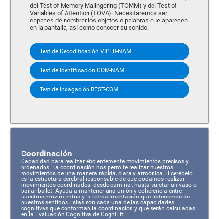
del Test of Memory Malingering (TOMM) y del Test of
Variables of Attention (TOVA). Necesitaremos ser
capaces de nombrar los objetos o palabras que aparecen
en la pantalla, así como conocer su sonido.
Test de Decodificación VIPER-NAM
Test de Identificación COM-NAM
Test de Indagación REST-COM
Coordinación
Capacidad para realizar eficientemente movimientos precisos y
ordenados. La coordinación nos permite realizar nuestros
movimientos de una manera rápida, clara y armónica.El cerebelo
es la estructura cerebral responsable de que podamos realizar
movimientos coordinados: desde caminar, hasta sujetar un vaso o
bailar ballet. Ayuda a mantener una unión y coherencia entre
nuestros movimientos y la retroalimentación que obtenemos de
nuestros sentidos.Estas son cada una de las capacidades
cognitivas que conforman la coordinación y que serán calculadas
en la Evaluación Cognitiva de CogniFit: