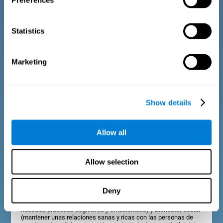
Preferences
Consta de una serie de ítems de fácil respuesta que deben ser
Statistics
cumplimentados por el tutor o profesional responsable de la
evaluación. El cuestionario recoge preguntas sobre los
siguientes dominios: Bienestar físico (estar en una condición
física apropiada), Bienestar psicológico (un buen estado de
Marketing
nuestros procesos cognitivos y emocionales) y Bienestar social
(mantener unas relaciones sanas y ricas con las personas de
nuestro entorno). Las preguntas pertenecientes a cada dominio
están adaptadas para el día a día de los niños y adolescentes de
esta edad.
Show details
Criterios diagnósticos en adultos y mayores
Allow all
Allow selection
Consta de una serie de ítems de fácil respuesta que pueden ser
cumplimentados por el profesional responsable de la
evaluación, o por la propia persona que realiza el test de
evaluación cognitiva general. El cuestionario recoge ítems sobre
Deny
los siguientes dominios: Bienestar físico (estar en buena forma,
sin dolencias), Bienestar psicológico (un buen estado de
nuestros procesos cognitivos y emocionales) y Bienestar social
(mantener unas relaciones sanas y ricas con las personas de