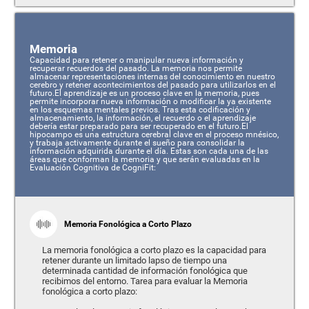
Memoria
Capacidad para retener o manipular nueva información y
recuperar recuerdos del pasado. La memoria nos permite
almacenar representaciones internas del conocimiento en nuestro
cerebro y retener acontecimientos del pasado para utilizarlos en el
futuro.El aprendizaje es un proceso clave en la memoria, pues
permite incorporar nueva información o modificar la ya existente
en los esquemas mentales previos. Tras esta codificación y
almacenamiento, la información, el recuerdo o el aprendizaje
debería estar preparado para ser recuperado en el futuro.El
hipocampo es una estructura cerebral clave en el proceso mnésico,
y trabaja activamente durante el sueño para consolidar la
información adquirida durante el día. Estas son cada una de las
áreas que conforman la memoria y que serán evaluadas en la
Evaluación Cognitiva de CogniFit:
Memoria Fonológica a Corto Plazo
La memoria fonológica a corto plazo es la capacidad para
retener durante un limitado lapso de tiempo una
determinada cantidad de información fonológica que
recibimos del entorno. Tarea para evaluar la Memoria
fonológica a corto plazo: