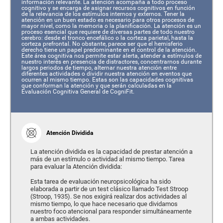
información relevante. La atención acompaña a todo proceso
cognitivo y se encarga de asignar recursos cognitivos en función
de la relevancia de los estímulos internos y externos. Tener la
atención en un buen estado es necesario para otros procesos de
mayor nivel, como la memoria o la planificación. La atención es un
proceso esencial que requiere de diversas partes de todo nuestro
cerebro: desde el tronco encefálico o la corteza parietal, hasta la
corteza prefrontal. No obstante, parece ser que el hemisferio
derecho tiene un papel predominante en el control de la atención.
Este área cognitiva nos permite estar alerta, atender a estímulos de
nuestro interés en presencia de distractores, concentrarnos durante
largos periodos de tiempo, alternar nuestra atención entre
diferentes actividades o dividir nuestra atención en eventos que
ocurren al mismo tiempo. Estas son las capacidades cognitivas
que conforman la atención y que serán calculadas en la
Evaluación Cognitiva General de CogniFit.
Atención Dividida
La atención dividida es la capacidad de prestar atención a
más de un estímulo o actividad al mismo tiempo. Tarea
para evaluar la Atención dividida:
Esta tarea de evaluación neuropsicológica ha sido
elaborada a partir de un test clásico llamado Test Stroop
(Stroop, 1935). Se nos exigirá realizar dos actividades al
mismo tiempo, lo que hace necesario que dividamos
nuestro foco atencional para responder simultáneamente
a ambas actividades.