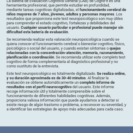
La Batería de Evaluación Cognitiva General (CAB) de CogniFit es una
herramienta profesional, que permite estudiar en profundidad,
mediante tareas cognitivas digitalizadas, el
funcionamiento cerebral de
niños mayores de 7 años, jóvenes, adultos y personas mayores
. Los
resultados que proporciona este test neuropsicológico son muy útiles
para comprender el estado cognitivo, fortalezas y debilidades del
usuario.
Cualquier usuario particular o profesional puede manejar sin
dificultad esta batería de evaluación
.
Se recomienda realizar esta valoración neuropsicológica cuando se
quiera conocer el funcionamiento cerebral o bienestar cognitivo, físico,
psicológico o social del usuario, y cuando existan síntomas o
quejas
relacionadas con la concentración-atención, memoria, razonamiento,
planificación o coordinación
. Se recomienda utilizar este completo test
cognitivo de forma complementaria al diagnóstico profesional y no
como sustituto de la entrevista.
Este test neuropsicológico es totalmente digitalizado.
Se realiza online,
y su duración aproximada es de 30-40 minutos
. Al finalizar la
evaluación se obtiene automáticamente un
completo informe de
resultados con el perfil neurocognitivo
del usuario. Este informe
recoge información útil y totalmente comprensible sobre el
funcionamiento de diferentes habilidades cognitivas. Además,
proporciona valiosa información que puede ayudarnos a detectar si
existe riesgo de algún trastorno o problema, a reconocer su severidad, y
a identificar las estrategias de apoyo más adecuadas para cada caso.