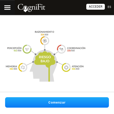
ACCEDER
ES
Comenzar