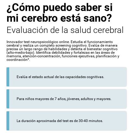
¿Cómo puedo saber si
mi cerebro está sano?
Evaluación de la salud cerebral
Innovador test neuropsicológico online. Estudia el funcionamiento
cerebral y realiza un completo screening cognitivo. Evalúa de manera
precisa un largo rango de habilidades y detecta el bienestar cognitivo
(alto-medio-bajo). Identifica debilidades y fortalezas en las áreas de
memoria, atención-concentración, funciones ejecutivas, planificación y
coordinación*.
Evalúa el estado actual de las capacidades cognitivas.
Para niños mayores de 7 años, jóvenes, adultos y mayores.
La duración aproximada del test es de 30-40 minutos.