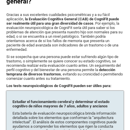
general?
Gracias a sus excelentes cualidades psicométricas y a su fácil
aplicación,
la Evaluación Cognitiva General (CAB) de CogniFit puede
ser realmente útil para una gran diversidad de casos
. Por ejemplo, la
evaluación neuropsicológica de CogniFit sería útil para saber si los
problemas de atención que presenta nuestro hijo son normales para su
edad, o si se encuentra a un nivel patológico. También podría
orientarnos acerca de si los fallos de memoria que presenta un
paciente de edad avanzada son indicadores de un trastorno o de una
enfermedad.
Si se sospecha que una persona puede estar sufriendo algún tipo de
trastorno, o simplemente se quiere conocer su estado cognitivo, se
recomienda realizar esta evaluación cuanto antes. Un seguimiento del
perfil cognitivo y del bienestar de una persona permite la
detección
temprana de diversos trastornos
, evitando su cronicidad o permitiendo
comenzar cuanto antes su tratamiento.
Los tests neuropsicológicos de CogniFit pueden ser útiles para:
Estudiar el funcionamiento cerebral y determinar el estado
cognitivo de niños mayores de 7 años, adultos y ancianos
Esta batería de evaluación neuropsicológica brinda información
detallada sobre los elementos que conforman la “arquitectura
intelectual”. El análisis de estos componentes cognitivos puede
ayudarnos a comprender los elementos que rigen la conducta