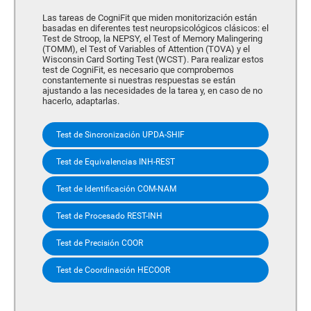
Las tareas de CogniFit que miden monitorización están
basadas en diferentes test neuropsicológicos clásicos: el
Test de Stroop, la NEPSY, el Test of Memory Malingering
(TOMM), el Test of Variables of Attention (TOVA) y el
Wisconsin Card Sorting Test (WCST). Para realizar estos
test de CogniFit, es necesario que comprobemos
constantemente si nuestras respuestas se están
ajustando a las necesidades de la tarea y, en caso de no
hacerlo, adaptarlas.
Test de Sincronización UPDA-SHIF
Test de Equivalencias INH-REST
Test de Identificación COM-NAM
Test de Procesado REST-INH
Test de Precisión COOR
Test de Coordinación HECOOR