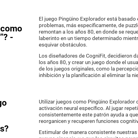
El juego Pingüino Explorador está basado 
problemas, más específicamente, de puzzle
s como
remontan a los años 80, en donde se requer
”? -
laberinto en un tiempo determinado mient
esquivar obstáculos.
Los diseñadores de CogniFit, decidieron da
los años 80, y crear un juego donde el usu
de los juegos originales, como la percepció
inhibición y la planificación al eliminar la n
go
Utilizar juegos como Pingüino Explorador 
activación neural específico. Al jugar repe
consistentemente este patrón ayuda a que 
reorganicen y recuperen funciones cogniti
as?
Estimular de manera consistente nuestras 