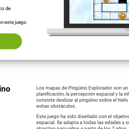
ico de
on este juego
ino
Los mapas de Pingüino Explorador son un g
planificación, la percepción espacial y la inh
consiste deslizar al pingüino sobre el hielo
evitas obstáculos.
Este juego ha sido diseñado con el objetiv
espacial. Se adapta a todas las edades y 
atractivo para niños a partir de los 7 años