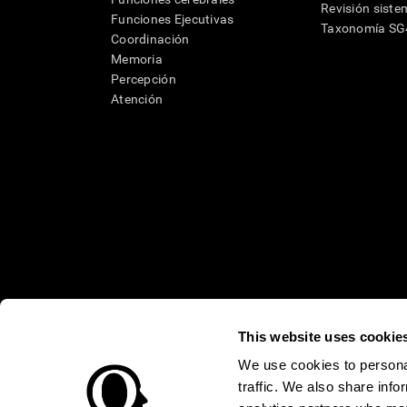
Revisión siste
Funciones Ejecutivas
Taxonomía S
Coordinación
Memoria
Percepción
Atención
This website uses cookie
* Las evaluaciones de CogniFit están diseñadas para detectar alte
clínico, los resultados de CogniFit (cuando son interpretados por 
We use cookies to personal
neuropsicológica (por ejemplo, un examen neuropsicológico compl
traffic. We also share info
puede ser realizada por un médico o psicólogo cualificado tenie
un dispositivo médico certicado por la FDA. El producto puede ser 