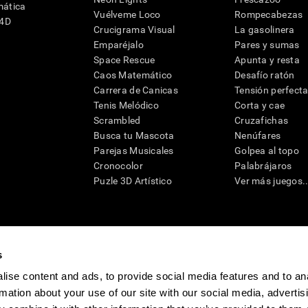
mática
Vuélveme Loco
Rompecabezas
G4D
Crucigrama Visual
La gasolinera
Emparéjalo
Pares y sumas
Space Rescue
Apunta y resta
Caos Matemático
Desafío ratón
Carrera de Canicas
Tensión perfect
Tenis Melódico
Corta y cae
Scrambled
Cruzafichas
Busca tu Mascota
Nenúfares
Parejas Musicales
Golpea al topo
Cronocolor
Palabrájaros
Puzle 3D Artístico
Ver más juegos..
s
raciones y deterioro cognitivo con el fin de ofrecer a un médico información pertinente p
un profesional de la salud cualificado), se pueden utilizar como ayuda para determinar si u
ise content and ads, to provide social media features and to an
eto). CogniFit no ofrece directamente un diagnóstico médico de ningún tipo. Un diagnóst
rmation about your use of our site with our social media, advertis
ndo en cuenta una amplia gama de posibles factores. De acuerdo al uso indicado, CogniFit
utilizado para estudios de investigación en cualquier campo de investigación relacionado c