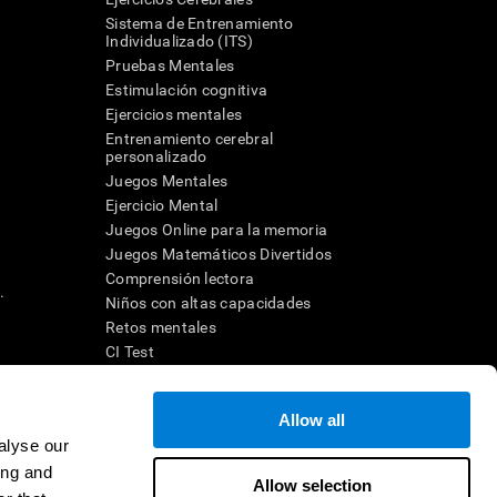
Sistema de Entrenamiento
Individualizado (ITS)
Pruebas Mentales
Estimulación cognitiva
Ejercicios mentales
Entrenamiento cerebral
a
personalizado
Juegos Mentales
Ejercicio Mental
Juegos Online para la memoria
Juegos Matemáticos Divertidos
Comprensión lectora
.
Niños con altas capacidades
Retos mentales
CI Test
Allow all
ara diseñar una intervención terapéutica apropiada. En un entorno
n individuo debe ser dirigido a una posterior evaluación
alyse our
ico de TDAH, dislexia, demencia o enfermedad similar sólo
ing and
 no indica que esta herramienta sea o deba ser considerada como
Allow selection
on la cognición. Si se utiliza para fines de investigación, todo