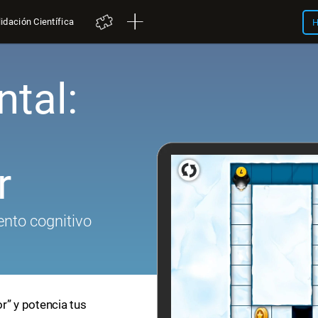
idación Científica
H
tal:
r
nto cognitivo
r” y potencia tus