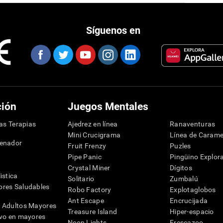
Síguenos en
ción
Juegos Mentales
las Terapias
Ajedrez en línea
Ranaventuras
Mini Crucigrama
Línea de Carame
denador
Fruit Frenzy
Puzles
Pipe Panic
Pingüino Explor
Crystal Miner
Dígitos
istica
Solitario
Zumbalú
res Saludables
Robo Factory
Explotaglobos
Ant Escape
Encrucijada
 Adultos Mayores
Treasure Island
Hiper-espacio
ivo en mayores
Neon Lights
Frescazoo