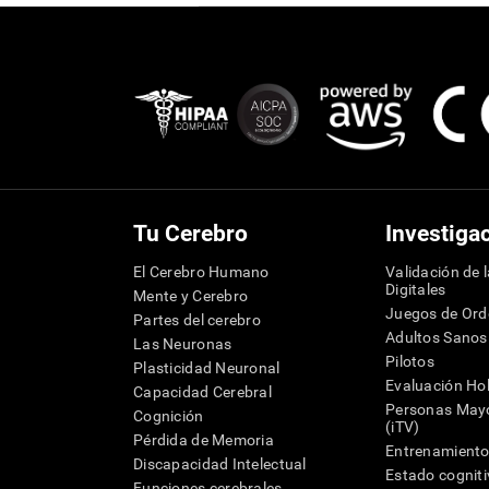
Tu Cerebro
Investiga
El Cerebro Humano
Validación de 
Digitales
Mente y Cerebro
Juegos de Or
Partes del cerebro
Adultos Sanos
Las Neuronas
Pilotos
Plasticidad Neuronal
Evaluación Hol
Capacidad Cerebral
Personas Mayo
Cognición
(iTV)
Pérdida de Memoria
Entrenamiento
Discapacidad Intelectual
Estado cognit
Funciones cerebrales