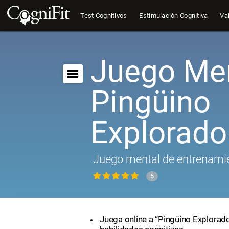
Test Cognitivos
Estimulación Cognitiva
Val
Juego Men
Pingüino
Explorado
Juego mental de entrenamie
5
Juega online a “Pingüino Explorado