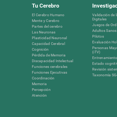
Tu Cerebro
Investiga
El Cerebro Humano
Validación de 
Digitales
Mente y Cerebro
Juegos de Or
Partes del cerebro
Adultos Sanos
Las Neuronas
Pilotos
Plasticidad Neuronal
Evaluación Hol
Capacidad Cerebral
Personas Mayo
Cognición
(iTV)
Pérdida de Memoria
Entrenamiento
Discapacidad Intelectual
Estado cognit
Funciones cerebrales
Revisión siste
Funciones Ejecutivas
Taxonomía S
Coordinación
Memoria
Percepción
Atención