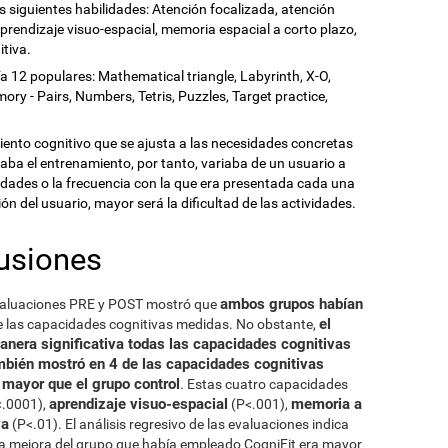
s siguientes habilidades: Atención focalizada, atención
prendizaje visuo-espacial, memoria espacial a corto plazo,
itiva.
ía 12 populares: Mathematical triangle, Labyrinth, X-O,
y - Pairs, Numbers, Tetris, Puzzles, Target practice,
nto cognitivo que se ajusta a las necesidades concretas
aba el entrenamiento, por tanto, variaba de un usuario a
ividades o la frecuencia con la que era presentada cada una
n del usuario, mayor será la dificultad de las actividades.
usiones
ambos grupos habían
evaluaciones PRE y POST mostró que
el
e las capacidades cognitivas medidas. No obstante,
nera significativa todas las capacidades cognitivas
bién mostró en 4 de las capacidades cognitivas
mayor que el grupo control
. Estas cuatro capacidades
aprendizaje visuo-espacial
memoria a
.0001),
(P<.001),
va
(P<.01). El análisis regresivo de las evaluaciones indica
, la mejora del grupo que había empleado CogniFit era mayor