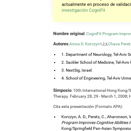
actualmente en proceso de validaci
investigación CogniFit
Nombre original
:
CogniFit Program Improv
Autores
:
Amos D. Korczyn
,
Chava Peret
1,2,3
1. Department of Neurology, Tel-Aviv So
2. Sackler School of Medicine, Tel-Aviv Un
3. NextSig, Israel.
4. School of Engineering, Tel-Aviv Univers
Simposio
: 10th International Hong Kong/
Therapy. February 28, 29 - March 1, 2008;
Cita esta presentación (Formato APA):
Korczyn, A. D., Peretz, C., Aharonson, V
Program Improves Cognitive Abilities
Kong/Springfield Pan-Asian Symposium