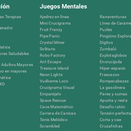
ción
Juegos Mentales
las Terapias
Ajedrez en línea
Ranaventuras
Mini Crucigrama
Línea de Carame
denador
Fruit Frenzy
Puzles
Pipe Panic
Pingüino Explor
Crystal Miner
Dígitos
istica
Solitario
Zumbalú
res Saludables
Robo Factory
Explotaglobos
Ant Escape
Encrucijada
 Adultos Mayores
Treasure Island
Hiper-espacio
ivo en mayores
Neon Lights
Frescazoo
mática
Vuélveme Loco
Rompecabezas
G4D
Crucigrama Visual
La gasolinera
Emparéjalo
Pares y sumas
Space Rescue
Apunta y resta
Caos Matemático
Desafío ratón
Carrera de Canicas
Tensión perfect
Tenis Melódico
Corta y cae
Scrambled
Cruzafichas