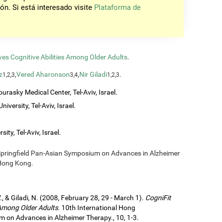
ón. Si está interesado visite
Plataforma de
es Cognitive Abilities Among Older Adults
.
z
,
Vered Aharonson
,
Nir Giladi
.
1,2,3
3,4
1,2,3
urasky Medical Center, Tel-Aviv, Israel.
iversity, Tel-Aviv, Israel.
ity, Tel-Aviv, Israel.
Springfield Pan-Asian Symposium on Advances in Alzheimer
 Hong Kong.
., & Giladi, N. (2008, February 28, 29 - March 1).
CogniFit
 Among Older Adults
. 10th International Hong
 on Advances in Alzheimer Therapy., 10, 1-3.