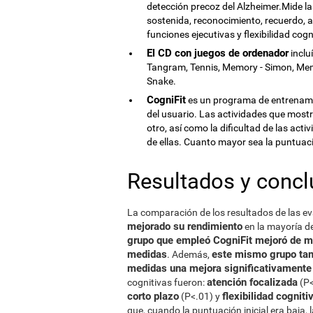
detección precoz del Alzheimer.Mide la
sostenida, reconocimiento, recuerdo, a
funciones ejecutivas y flexibilidad cogn
El CD con juegos de ordenador
inclu
Tangram, Tennis, Memory - Simon, Memor
Snake.
CogniFit
es un programa de entrenamie
del usuario. Las actividades que mostr
otro, así como la dificultad de las act
de ellas. Cuanto mayor sea la puntuació
Resultados y concl
La comparación de los resultados de las 
mejorado su rendimiento
en la mayoría d
grupo que empleó CogniFit mejoró de ma
medidas
este mismo grupo tam
. Además,
medidas una mejora significativamente 
atención focalizada
cognitivas fueron:
(P<
corto plazo
flexibilidad cogniti
(P<.01) y
que, cuando la puntuación inicial era baja