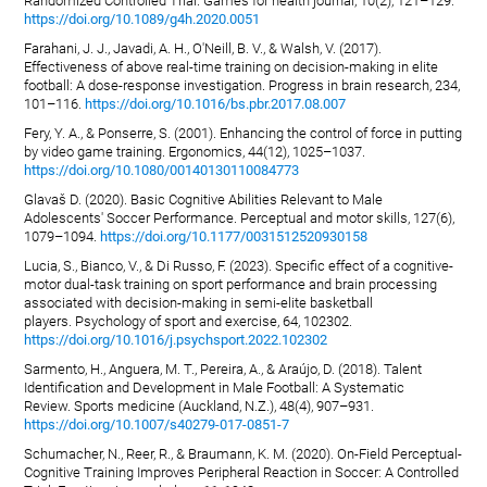
Randomized Controlled Trial. Games for health journal, 10(2), 121–129.
https://doi.org/10.1089/g4h.2020.0051
Farahani, J. J., Javadi, A. H., O'Neill, B. V., & Walsh, V. (2017).
Effectiveness of above real-time training on decision-making in elite
football: A dose-response investigation. Progress in brain research, 234,
101–116.
https://doi.org/10.1016/bs.pbr.2017.08.007
Fery, Y. A., & Ponserre, S. (2001). Enhancing the control of force in putting
by video game training. Ergonomics, 44(12), 1025–1037.
https://doi.org/10.1080/00140130110084773
Glavaš D. (2020). Basic Cognitive Abilities Relevant to Male
Adolescents' Soccer Performance. Perceptual and motor skills, 127(6),
1079–1094.
https://doi.org/10.1177/0031512520930158
Lucia, S., Bianco, V., & Di Russo, F. (2023). Specific effect of a cognitive-
motor dual-task training on sport performance and brain processing
associated with decision-making in semi-elite basketball
players. Psychology of sport and exercise, 64, 102302.
https://doi.org/10.1016/j.psychsport.2022.102302
Sarmento, H., Anguera, M. T., Pereira, A., & Araújo, D. (2018). Talent
Identification and Development in Male Football: A Systematic
Review. Sports medicine (Auckland, N.Z.), 48(4), 907–931.
https://doi.org/10.1007/s40279-017-0851-7
Schumacher, N., Reer, R., & Braumann, K. M. (2020). On-Field Perceptual-
Cognitive Training Improves Peripheral Reaction in Soccer: A Controlled