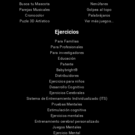
Busca tu Mascota
Nenúfares
Parejas Musicales
Golpea al topo
Cronocolor
Palabrájaros
Puzle 3D Artístico
Ver más juegos...
Ejercicios
Para Familias
Para Profesionales
Para investigadores
Educación
Patente
Babybright®
Distribuidores
Ejercicios para niños
Desarrollo Cognitivo
Ejercicios Cerebrales
Sistema de Entrenamiento Individualizado (ITS)
Pruebas Mentales
Estimulación cognitiva
Ejercicios mentales
Entrenamiento cerebral personalizado
Juegos Mentales
Ejercicio Mental