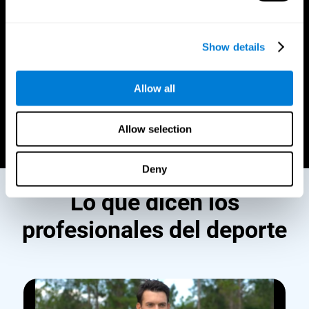
eleva tu rendimiento, sino que también puede reducir el
riesgo de lesiones durante el juego.
Mejor estrategia y planificación
Show details
Visualiza jugadas complejas con claridad, anticipa los
movimientos de los oponentes y elabora estrategias con
Allow all
precisión.
Allow selection
Comienza ahora
Deny
Lo que dicen los
profesionales del deporte