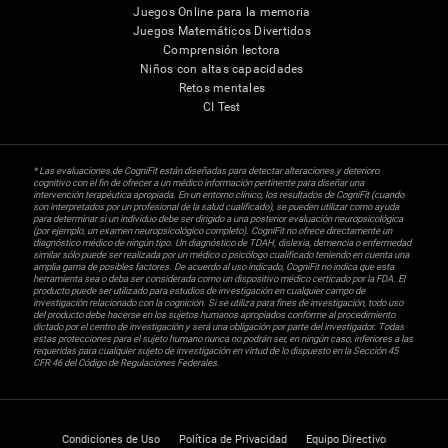
Juegos Online para la memoria
Juegos Matemáticos Divertidos
Comprensión lectora
Niños con altas capacidades
Retos mentales
CI Test
* Las evaluaciones de CogniFit están diseñadas para detectar alteraciones y deterioro
cognitivo con el fin de ofrecer a un médico información pertinente para diseñar una
intervención terapéutica apropiada. En un entorno clínico, los resultados de CogniFit (cuando
son interpretados por un profesional de la salud cualificado), se pueden utilizar como ayuda
para determinar si un individuo debe ser dirigido a una posterior evaluación neuropsicológica
(por ejemplo, un examen neuropsicológico completo). CogniFit no ofrece directamente un
diagnóstico médico de ningún tipo. Un diagnóstico de TDAH, dislexia, demencia o enfermedad
similar sólo puede ser realizada por un médico o psicólogo cualificado teniendo en cuenta una
amplia gama de posibles factores. De acuerdo al uso indicado, CogniFit no indica que esta
herramienta sea o deba ser considerada como un dispositivo médico certicado por la FDA. El
producto puede ser utilizado para estudios de investigación en cualquier campo de
investigación relacionado con la cognición. Si se utiliza para fines de investigación, todo uso
del producto debe hacerse en los sujetos humanos apropiados conforme al procedimiento
dictado por el centro de investigación y será una obligación por parte del investigador. Todas
estas protecciones para el sujeto humano nunca no podrán ser, en ningún caso, inferiores a las
requeridas para cualquier sujeto de investigación en virtud de lo dispuesto en la Sección 45
CFR 46 del Código de Regulaciones Federales.
Condiciones de Uso
Política de Privacidad
Equipo Directivo