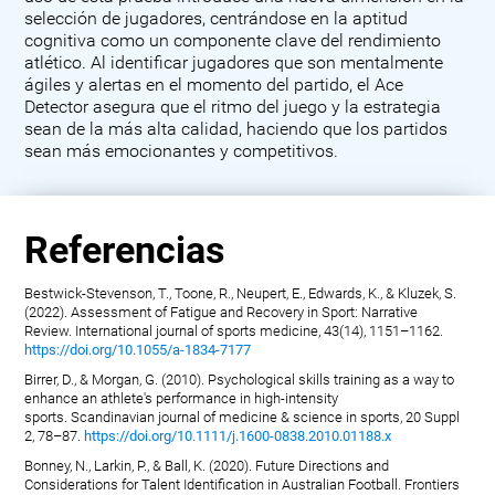
selección de jugadores, centrándose en la aptitud
cognitiva como un componente clave del rendimiento
atlético. Al identificar jugadores que son mentalmente
ágiles y alertas en el momento del partido, el Ace
Detector asegura que el ritmo del juego y la estrategia
sean de la más alta calidad, haciendo que los partidos
sean más emocionantes y competitivos.
Referencias
Bestwick-Stevenson, T., Toone, R., Neupert, E., Edwards, K., & Kluzek, S.
(2022). Assessment of Fatigue and Recovery in Sport: Narrative
Review. International journal of sports medicine, 43(14), 1151–1162.
https://doi.org/10.1055/a-1834-7177
Birrer, D., & Morgan, G. (2010). Psychological skills training as a way to
enhance an athlete's performance in high-intensity
sports. Scandinavian journal of medicine & science in sports, 20 Suppl
2, 78–87.
https://doi.org/10.1111/j.1600-0838.2010.01188.x
Bonney, N., Larkin, P., & Ball, K. (2020). Future Directions and
Considerations for Talent Identification in Australian Football. Frontiers