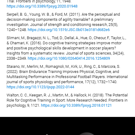
Trial. Frontiers in psychology, 11, 1948.
https://doi.org/10.3389/fpsyg.2020.01948
Serpell, B. G., Young, W. B., & Ford, M. (2011). Are the perceptual and
decision-making components of agility trainable? A preliminary
investigation. Journal of strength and conditioning research, 25(5),
1240–1248.
https://doi.org/10.1519/JSC.0b013e3181d682e6
Slimani, M., Bragazzi, N. L., Tod, D., Dellal, A., Hue, O., Cheour, F., Taylor, L.,
& Chamari, K. (2016). Do cognitive training strategies improve motor
and positive psychological skills development in soccer players?
Insights from a systematic review. Journal of sports sciences, 34(24),
2338–2349.
https://doi.org/10.1080/02640414.2016.1254809
Staiano, W., Merlini, M., Romagnoli, M., Kirk, U., Ring, C., & Marcora, S.
(2022). Brain Endurance Training Improves Physical, Cognitive, and
Multitasking Performance in Professional Football Players. International
journal of sports physiology and performance, 17(12), 1732–1740.
https://doi.org/10.1123/ijspp.2022-0144
Walton, C. C., Keegan, R. J., Martin, M., & Hallock, H. (2018). The Potential
Role for Cognitive Training in Sport: More Research Needed. Frontiers in
psychology, 9, 1121.
https://doi.org/10.3389/fpsyg.2018.01121