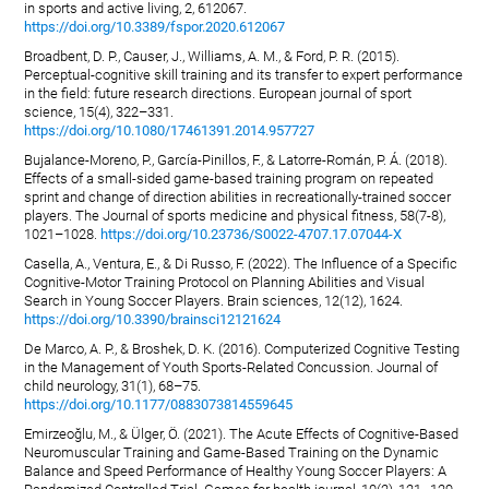
in sports and active living, 2, 612067.
https://doi.org/10.3389/fspor.2020.612067
Broadbent, D. P., Causer, J., Williams, A. M., & Ford, P. R. (2015).
Perceptual-cognitive skill training and its transfer to expert performance
in the field: future research directions. European journal of sport
science, 15(4), 322–331.
https://doi.org/10.1080/17461391.2014.957727
Bujalance-Moreno, P., García-Pinillos, F., & Latorre-Román, P. Á. (2018).
Effects of a small-sided game-based training program on repeated
sprint and change of direction abilities in recreationally-trained soccer
players. The Journal of sports medicine and physical fitness, 58(7-8),
1021–1028.
https://doi.org/10.23736/S0022-4707.17.07044-X
Casella, A., Ventura, E., & Di Russo, F. (2022). The Influence of a Specific
Cognitive-Motor Training Protocol on Planning Abilities and Visual
Search in Young Soccer Players. Brain sciences, 12(12), 1624.
https://doi.org/10.3390/brainsci12121624
De Marco, A. P., & Broshek, D. K. (2016). Computerized Cognitive Testing
in the Management of Youth Sports-Related Concussion. Journal of
child neurology, 31(1), 68–75.
https://doi.org/10.1177/0883073814559645
Emirzeoğlu, M., & Ülger, Ö. (2021). The Acute Effects of Cognitive-Based
Neuromuscular Training and Game-Based Training on the Dynamic
Balance and Speed Performance of Healthy Young Soccer Players: A