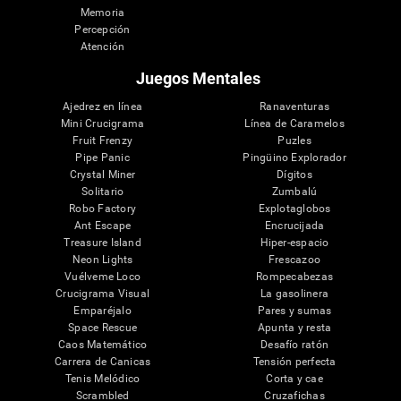
Memoria
Percepción
Atención
Juegos Mentales
Ajedrez en línea
Ranaventuras
Mini Crucigrama
Línea de Caramelos
Fruit Frenzy
Puzles
Pipe Panic
Pingüino Explorador
Crystal Miner
Dígitos
Solitario
Zumbalú
Robo Factory
Explotaglobos
Ant Escape
Encrucijada
Treasure Island
Hiper-espacio
Neon Lights
Frescazoo
Vuélveme Loco
Rompecabezas
Crucigrama Visual
La gasolinera
Emparéjalo
Pares y sumas
Space Rescue
Apunta y resta
Caos Matemático
Desafío ratón
Carrera de Canicas
Tensión perfecta
Tenis Melódico
Corta y cae
Scrambled
Cruzafichas