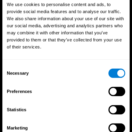
Beneficios para
We use cookies to personalise content and ads, to
provide social media features and to analyse our traffic.
profesionales del deporte
We also share information about your use of our site with
our social media, advertising and analytics partners who
Toma de decisiones más rápida
may combine it with other information that you’ve
provided to them or that they’ve collected from your use
Investigadores de Frontiers in Psychology encontraron
que el entrenamiento cognitivo puede mejorar
of their services.
significativamente las habilidades de toma de decisiones
de los atletas, dándoles ventaja durante momentos
críticos del juego.
Consent
Necessary
Selection
Concentración mejorada
Un estudio en el Journal of Sport and Exercise
Preferences
Psychology informó de un enfoque mejorado y la
reducción de errores en atletas después de
entrenamiento cognitivo.
Statistics
Coordinación mano-ojo mejorada
Mejora tus tiempos de reacción y precisión. Esto no solo
Marketing