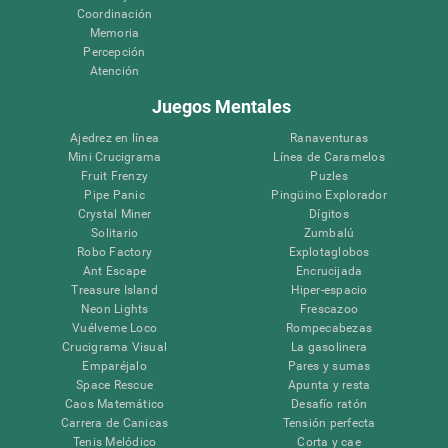
Coordinación
Memoria
Percepción
Atención
Juegos Mentales
Ajedrez en línea
Ranaventuras
Mini Crucigrama
Línea de Caramelos
Fruit Frenzy
Puzles
Pipe Panic
Pingüino Explorador
Crystal Miner
Dígitos
Solitario
Zumbalú
Robo Factory
Explotaglobos
Ant Escape
Encrucijada
Treasure Island
Hiper-espacio
Neon Lights
Frescazoo
Vuélveme Loco
Rompecabezas
Crucigrama Visual
La gasolinera
Emparéjalo
Pares y sumas
Space Rescue
Apunta y resta
Caos Matemático
Desafío ratón
Carrera de Canicas
Tensión perfecta
Tenis Melódico
Corta y cae