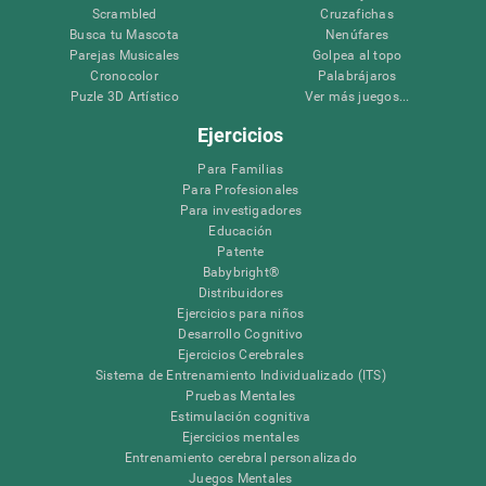
Scrambled
Cruzafichas
Busca tu Mascota
Nenúfares
Parejas Musicales
Golpea al topo
Cronocolor
Palabrájaros
Puzle 3D Artístico
Ver más juegos...
Ejercicios
Para Familias
Para Profesionales
Para investigadores
Educación
Patente
Babybright®
Distribuidores
Ejercicios para niños
Desarrollo Cognitivo
Ejercicios Cerebrales
Sistema de Entrenamiento Individualizado (ITS)
Pruebas Mentales
Estimulación cognitiva
Ejercicios mentales
Entrenamiento cerebral personalizado
Juegos Mentales