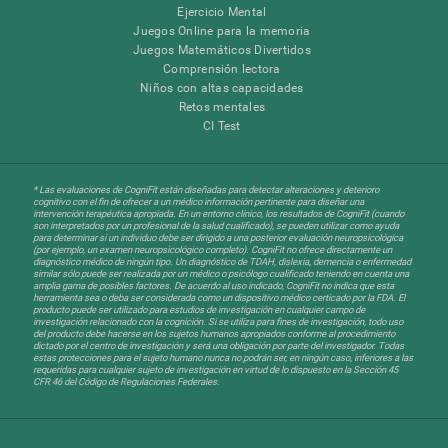
Ejercicio Mental
Juegos Online para la memoria
Juegos Matemáticos Divertidos
Comprensión lectora
Niños con altas capacidades
Retos mentales
CI Test
* Las evaluaciones de CogniFit están diseñadas para detectar alteraciones y deterioro
cognitivo con el fin de ofrecer a un médico información pertinente para diseñar una
intervención terapéutica apropiada. En un entorno clínico, los resultados de CogniFit (cuando
son interpretados por un profesional de la salud cualificado), se pueden utilizar como ayuda
para determinar si un individuo debe ser dirigido a una posterior evaluación neuropsicológica
(por ejemplo, un examen neuropsicológico completo). CogniFit no ofrece directamente un
diagnóstico médico de ningún tipo. Un diagnóstico de TDAH, dislexia, demencia o enfermedad
similar sólo puede ser realizada por un médico o psicólogo cualificado teniendo en cuenta una
amplia gama de posibles factores. De acuerdo al uso indicado, CogniFit no indica que esta
herramienta sea o deba ser considerada como un dispositivo médico certicado por la FDA. El
producto puede ser utilizado para estudios de investigación en cualquier campo de
investigación relacionado con la cognición. Si se utiliza para fines de investigación, todo uso
del producto debe hacerse en los sujetos humanos apropiados conforme al procedimiento
dictado por el centro de investigación y será una obligación por parte del investigador. Todas
estas protecciones para el sujeto humano nunca no podrán ser, en ningún caso, inferiores a las
requeridas para cualquier sujeto de investigación en virtud de lo dispuesto en la Sección 45
CFR 46 del Código de Regulaciones Federales.