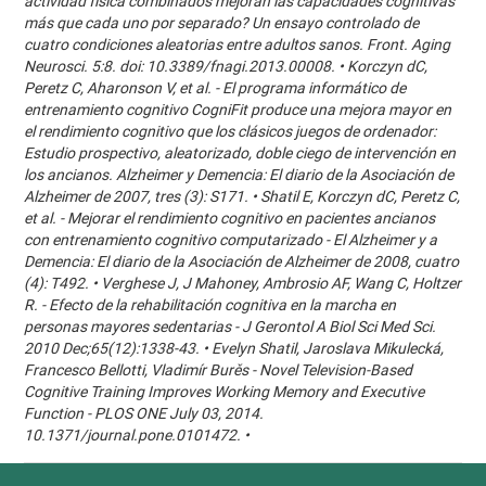
actividad física combinados mejoran las capacidades cognitivas
más que cada uno por separado? Un ensayo controlado de
cuatro condiciones aleatorias entre adultos sanos. Front. Aging
Neurosci. 5:8. doi: 10.3389/fnagi.2013.00008. • Korczyn dC,
Peretz C, Aharonson V, et al. - El programa informático de
entrenamiento cognitivo CogniFit produce una mejora mayor en
el rendimiento cognitivo que los clásicos juegos de ordenador:
Estudio prospectivo, aleatorizado, doble ciego de intervención en
los ancianos. Alzheimer y Demencia: El diario de la Asociación de
Alzheimer de 2007, tres (3): S171. • Shatil E, Korczyn dC, Peretz C,
et al. - Mejorar el rendimiento cognitivo en pacientes ancianos
con entrenamiento cognitivo computarizado - El Alzheimer y a
Demencia: El diario de la Asociación de Alzheimer de 2008, cuatro
(4): T492. • Verghese J, J Mahoney, Ambrosio AF, Wang C, Holtzer
R. - Efecto de la rehabilitación cognitiva en la marcha en
personas mayores sedentarias - J Gerontol A Biol Sci Med Sci.
2010 Dec;65(12):1338-43. • Evelyn Shatil, Jaroslava Mikulecká,
Francesco Bellotti, Vladimír Burěs - Novel Television-Based
Cognitive Training Improves Working Memory and Executive
Function - PLOS ONE July 03, 2014.
10.1371/journal.pone.0101472. •