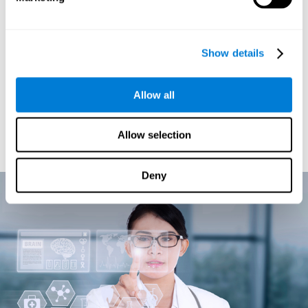
Si algo nos ha enseñado la neurociencia y el estudio de la
cuanto más usamos un circuito
plasticidad cerebral es que
neuronal, más fuerte se hace
. El programa de estimulación
Show details
cognitiva de CogniFit está dirigido a explorar nuestros procesos
cognitivos. Una vez que entiende cual es la situación cognitiva
régimen
particular de cada individuo, ofrece a cada usuario un
Allow all
de ejercicios cognitivos personalizados
. Centrarnos en
aquellas tareas que más nos cuestan y plantearnos
continuamente nuevos retos cognitivos, hará que vayamos
Allow selection
creando y estableciendo nuevas conexiones neuronales que se
irán reforzando y haciendo más fuertes.
Deny