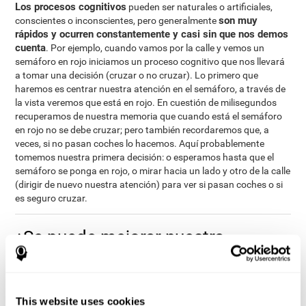
Los procesos cognitivos
pueden ser naturales o artificiales,
son muy
conscientes o inconscientes, pero generalmente
rápidos y ocurren constantemente y casi sin que nos demos
cuenta
. Por ejemplo, cuando vamos por la calle y vemos un
semáforo en rojo iniciamos un proceso cognitivo que nos llevará
a tomar una decisión (cruzar o no cruzar). Lo primero que
haremos es centrar nuestra atención en el semáforo, a través de
la vista veremos que está en rojo. En cuestión de milisegundos
recuperamos de nuestra memoria que cuando está el semáforo
en rojo no se debe cruzar; pero también recordaremos que, a
veces, si no pasan coches lo hacemos. Aquí probablemente
tomemos nuestra primera decisión: o esperamos hasta que el
semáforo se ponga en rojo, o mirar hacia un lado y otro de la calle
(dirigir de nuevo nuestra atención) para ver si pasan coches o si
es seguro cruzar.
¿Se puede mejorar nuestra
cognición?
¿Se puede mejorar nuestra cognición? ¿Cómo podemos hacerlo?
A continuación detallamos alguna herramienta y estrategia
This website uses cookies