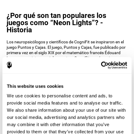
¿Por qué son tan populares los
juegos como “Neon Lights”? -
Historia
Los neuropsicólogos y científicos de CogniFit se inspiraron en el
juego Puntos y Cajas. El juego, Puntos y Cajas, fue publicado por
primera vez en el siglo XIX por el matemático francés Édouard
Lucas, y consiste en unir los puntos. CogniFit quería un juego que
mantuviera la coordinación mano-ojo del usuario desafiada, a la
vez que fuera un juego divertido e interactivo.
Los juegos, como Puntos y Cajas y ahora Neon Lights, no sólo
entrenan la coordinación, sino también la estrategia para
This website uses cookies
conectar los puntos y el reto de la percepción espacial para
hacerlo con la mayor precisión posible para ganar.
We use cookies to personalise content and ads, to
¿Cómo mejora el juego mental “Neon
provide social media features and to analyse our traffic.
Lights” mis habilidades cognitivas?
We also share information about your use of our site with
our social media, advertising and analytics partners who
Utilizar juegos como Neon Lights de CogniFit estimula un patrón
may combine it with other information that you’ve
de activación neural específico. Estimular de manera consistente
provided to them or that they’ve collected from your use
nuestras habilidades, puede ayudar a crear nuevas sinapsis, y a