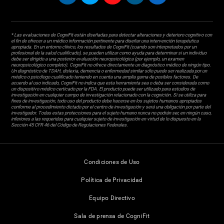
* Las evaluaciones de CogniFit están diseñadas para detectar alteraciones y deterioro cognitivo con
el fin de ofrecer a un médico información pertinente para diseñar una intervención terapéutica
apropiada. En un entorno clínico, los resultados de CogniFit (cuando son interpretados por un
profesional de la salud cualificado), se pueden utilizar como ayuda para determinar si un individuo
debe ser dirigido a una posterior evaluación neuropsicológica (por ejemplo, un examen
neuropsicológico completo). CogniFit no ofrece directamente un diagnóstico médico de ningún tipo.
Un diagnóstico de TDAH, dislexia, demencia o enfermedad similar sólo puede ser realizada por un
médico o psicólogo cualificado teniendo en cuenta una amplia gama de posibles factores. De
acuerdo al uso indicado, CogniFit no indica que esta herramienta sea o deba ser considerada como
un dispositivo médico certicado por la FDA. El producto puede ser utilizado para estudios de
investigación en cualquier campo de investigación relacionado con la cognición. Si se utiliza para
fines de investigación, todo uso del producto debe hacerse en los sujetos humanos apropiados
conforme al procedimiento dictado por el centro de investigación y será una obligación por parte del
investigador. Todas estas protecciones para el sujeto humano nunca no podrán ser, en ningún caso,
inferiores a las requeridas para cualquier sujeto de investigación en virtud de lo dispuesto en la
Sección 45 CFR 46 del Código de Regulaciones Federales.
Condiciones de Uso
Política de Privacidad
Equipo Directivo
Sala de prensa de CogniFit