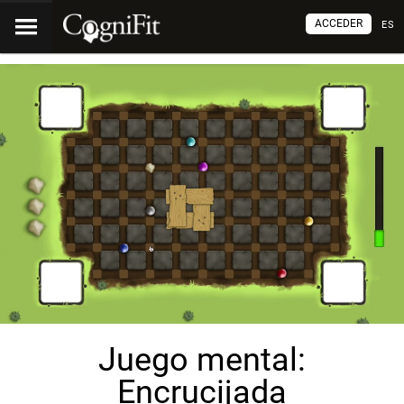
ACCEDER
ES
Juego mental:
Encrucijada