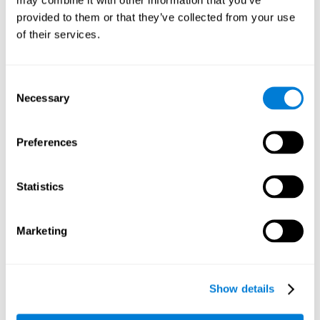
empleamos la planificación para establecer recorridos más
provided to them or that they’ve collected from your use
optimizados en coche, por ejemplo.
of their services.
Inhibición:
Cuando vemos que van a chocar dos bolas,
debemos colocar una piedra entre ellas. No obstante, las
bolas cambian su dirección al azar, por lo que pueden evitar
Consent
la colisión sin nuestra ayuda. En este caso, deberíamos
Necessary
Selection
cortar o inhibir la conducta de poner la piedra, ya que ha
dejado de ser necesaria. Nuestra capacidad de inhibición
puede ser estimulada con este juego mental. Una mayor
Preferences
capacidad inhibitoria puede ayudarnos a frenar a tiempo si
se nos cruza un peatón u otro vehículo.
Memoria visual a corto plazo:
Podemos recordar la posición
Statistics
de una bola mientras atendemos a las demás. Esto facilitará
el encontrarla de nuevo, cuando nos hayamos asegurado de
que las otras bolas no corren peligro. Usamos nuestra
Marketing
memoria visual a corto plazo para retener esta información.
También la usamos en el colegio para recordar lo que había
en la pizarra antes de borrarla. Entrenando esta habilidad
cognitiva, podremos ser más eficientes en este tipo de
Show details
situaciones.