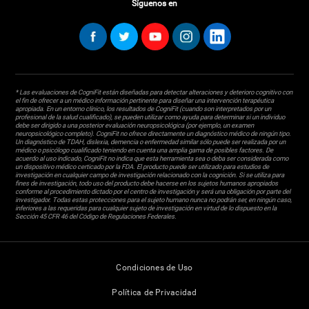
Síguenos en
* Las evaluaciones de CogniFit están diseñadas para detectar alteraciones y deterioro cognitivo con
el fin de ofrecer a un médico información pertinente para diseñar una intervención terapéutica
apropiada. En un entorno clínico, los resultados de CogniFit (cuando son interpretados por un
profesional de la salud cualificado), se pueden utilizar como ayuda para determinar si un individuo
debe ser dirigido a una posterior evaluación neuropsicológica (por ejemplo, un examen
neuropsicológico completo). CogniFit no ofrece directamente un diagnóstico médico de ningún tipo.
Un diagnóstico de TDAH, dislexia, demencia o enfermedad similar sólo puede ser realizada por un
médico o psicólogo cualificado teniendo en cuenta una amplia gama de posibles factores. De
acuerdo al uso indicado, CogniFit no indica que esta herramienta sea o deba ser considerada como
un dispositivo médico certicado por la FDA. El producto puede ser utilizado para estudios de
investigación en cualquier campo de investigación relacionado con la cognición. Si se utiliza para
fines de investigación, todo uso del producto debe hacerse en los sujetos humanos apropiados
conforme al procedimiento dictado por el centro de investigación y será una obligación por parte del
investigador. Todas estas protecciones para el sujeto humano nunca no podrán ser, en ningún caso,
inferiores a las requeridas para cualquier sujeto de investigación en virtud de lo dispuesto en la
Sección 45 CFR 46 del Código de Regulaciones Federales.
Condiciones de Uso
Política de Privacidad