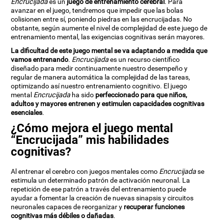
Encrucijada
es un
juego de entrenamiento cerebral
. Para
avanzar en el juego, tendremos que impedir que las bolas
colisionen entre sí, poniendo piedras en las encrucijadas. No
obstante, según aumente el nivel de complejidad de este juego de
entrenamiento mental, las exigencias cognitivas serán mayores.
La dificultad de este juego mental se va adaptando a medida que
vamos entrenando
.
Encrucijada
es un recurso científico
diseñado para medir continuamente nuestro desempeño y
regular de manera automática la complejidad de las tareas,
optimizando así nuestro entrenamiento cognitivo. El juego
mental
Encrucijada
ha sido
perfeccionado para que niños,
adultos y mayores entrenen y estimulen capacidades cognitivas
esenciales
.
¿Cómo mejora el juego mental
“Encrucijada” mis habilidades
cognitivas?
Al entrenar el cerebro con juegos mentales como
Encrucijada
se
estimula un determinado patrón de activación neuronal. La
repetición de ese patrón a través del entrenamiento puede
ayudar a fomentar la creación de nuevas sinapsis y circuitos
neuronales capaces de reorganizar y
recuperar funciones
cognitivas más débiles o dañadas
.