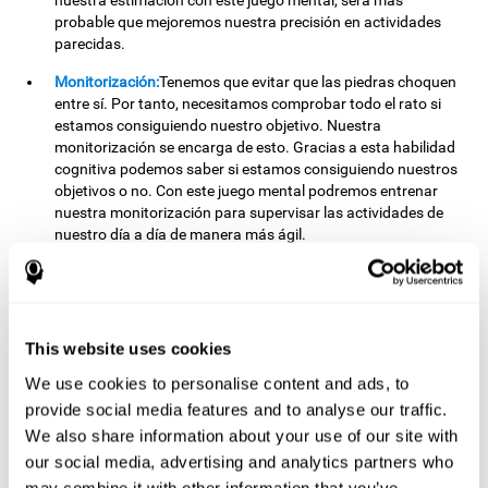
nuestra estimación con este juego mental, será más
probable que mejoremos nuestra precisión en actividades
parecidas.
Monitorización:
Tenemos que evitar que las piedras choquen
entre sí. Por tanto, necesitamos comprobar todo el rato si
estamos consiguiendo nuestro objetivo. Nuestra
monitorización se encarga de esto. Gracias a esta habilidad
cognitiva podemos saber si estamos consiguiendo nuestros
objetivos o no. Con este juego mental podremos entrenar
nuestra monitorización para supervisar las actividades de
nuestro día a día de manera más ágil.
Otras capacidades cognitivas
relevantes son:
This website uses cookies
We use cookies to personalise content and ads, to
Planificación:
Debemos pensar cuándo es necesario usar una
piedra para evitar choques y cuándo no. Esto es importante
provide social media features and to analyse our traffic.
porque podemos usar pocas piedras a la vez. Si nos
We also share information about your use of our site with
esforzamos en planificar nuestras jugadas, es posible
our social media, advertising and analytics partners who
mejorar esta capacidad cognitiva. Además de en este juego,
may combine it with other information that you’ve