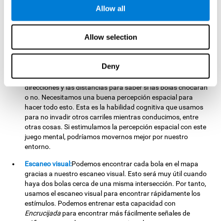
Atención focalizada:
Usamos nuestra atención focalizada
Allow all
para detectar las bolas y las intersecciones donde podemos
poner las piedras. Todos los días usamos esta habilidad
cognitiva, como cuando atendemos al profesor o estamos
Allow selection
centrados en una lectura. Podríamos ser más eficientes en
estas situaciones al estimular nuestra atención focalizada
con
Encrucijada
.
Deny
Percepción espacial:
Tenemos que calcular los espacios,
direcciones y las distancias para saber si las bolas chocarán
o no. Necesitamos una buena percepción espacial para
hacer todo esto. Esta es la habilidad cognitiva que usamos
para no invadir otros carriles mientras conducimos, entre
otras cosas. Si estimulamos la percepción espacial con este
juego mental, podríamos movernos mejor por nuestro
entorno.
Escaneo visual:
Podemos encontrar cada bola en el mapa
gracias a nuestro escaneo visual. Esto será muy útil cuando
haya dos bolas cerca de una misma intersección. Por tanto,
usamos el escaneo visual para encontrar rápidamente los
estímulos. Podemos entrenar esta capacidad con
Encrucijada
para encontrar más fácilmente señales de