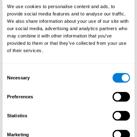
nuestras habilidades, puede ayudar a crear nuevas sinapsis, y a
We use cookies to personalise content and ads, to
que los circuitos neuronales se reorganicen y mejoren las
provide social media features and to analyse our traffic.
funciones cognitivas. En el juego Scrambled se busca estimular
capacidades relacionadas con la atención focalizada y la
We also share information about your use of our site with
percepción visual.
our social media, advertising and analytics partners who
may combine it with other information that you’ve
1ª SEMANA
2ª SEMANA
3ª SEMANA
provided to them or that they’ve collected from your use
of their services.
Consent
Necessary
Selection
Preferences
Proyección gráfica orientativa de las redes neuronales después
de 3 semanas.
Statistics
¿Qué pasa cuando no entreno mis
capacidades cognitivas?
Marketing