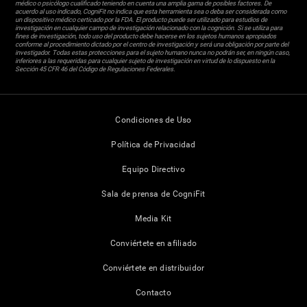
médico o psicólogo cualificado teniendo en cuenta una amplia gama de posibles factores. De
acuerdo al uso indicado, CogniFit no indica que esta herramienta sea o deba ser considerada como
un dispositivo médico certicado por la FDA. El producto puede ser utilizado para estudios de
investigación en cualquier campo de investigación relacionado con la cognición. Si se utiliza para
fines de investigación, todo uso del producto debe hacerse en los sujetos humanos apropiados
conforme al procedimiento dictado por el centro de investigación y será una obligación por parte del
investigador. Todas estas protecciones para el sujeto humano nunca no podrán ser, en ningún caso,
inferiores a las requeridas para cualquier sujeto de investigación en virtud de lo dispuesto en la
Sección 45 CFR 46 del Código de Regulaciones Federales.
Condiciones de Uso
Política de Privacidad
Equipo Directivo
Sala de prensa de CogniFit
Media Kit
Conviértete en afiliado
Conviértete en distribuidor
Contacto