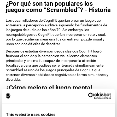
¿Por qué son tan populares los
juegos como “Scrambled”? - Historia
Los desarrolladores de CogniFit querían crear un juego que
entrenara la percepción auditiva siguiendo los fundamentos de
los juegos de audio de los años 70. Sin embargo, los
neuropsicólogos de CogniFit querían incorporar un reto visual,
por lo que decidieron crear una fusión entre un puzzle visual y
unos sonidos difíciles de descifrar.
Despues de estudiar diversos juegos clasicos CogniFit logró
fusionar el sonido y la percepcion visual como elementos
principales y encima fue capaz de incorporar la atención
focalizada para que pudiese ser entrenada simultaneamente.
Scrambled es uno de los juegos principales de CogniFit que
entrenan diversas habilidades cognitivas de forma simultánea y
divertida.
¿Cómo mejora el juego mental
“Scrambled” mis habilidades
cognitivas?
Utilizar juegos como Scrambled de CogniFit estimula un patrón
This website uses cookies
de activación neural específico. Estimular de manera consistente