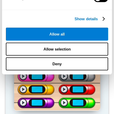
Nuestro cerebro está diseñado para ahorrar recursos, de modo
que tiende a eliminar las conexiones que no se usan. De este
modo, si no se emplea normalmente una habilidad cognitiva, el
cerebro no aporta recursos para ese patrón de activación
Show details
neuronal, por lo que se vuelve cada vez más débil. Esto nos
vuelve menos hábiles para emplear dicha función cognitiva,
haciéndonos menos eficaces en las actividades de nuestro día a
Allow all
día.
JUEGOS RECOMENDADOS
Allow selection
Deny