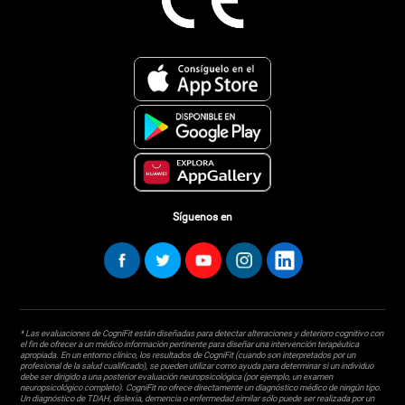
Síguenos en
* Las evaluaciones de CogniFit están diseñadas para detectar alteraciones y deterioro cognitivo con
el fin de ofrecer a un médico información pertinente para diseñar una intervención terapéutica
apropiada. En un entorno clínico, los resultados de CogniFit (cuando son interpretados por un
profesional de la salud cualificado), se pueden utilizar como ayuda para determinar si un individuo
debe ser dirigido a una posterior evaluación neuropsicológica (por ejemplo, un examen
neuropsicológico completo). CogniFit no ofrece directamente un diagnóstico médico de ningún tipo.
Un diagnóstico de TDAH, dislexia, demencia o enfermedad similar sólo puede ser realizada por un