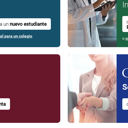
I
ra un
nuevo estudiante
al para un colegio
o
c
S
nta