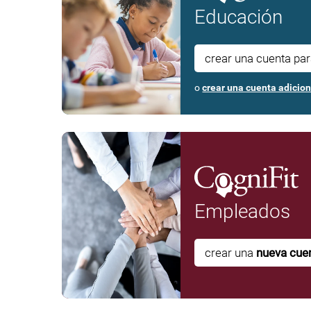
Educación
crear una cuenta pa
o
crear una cuenta adicion
Empleados
crear una
nueva cue