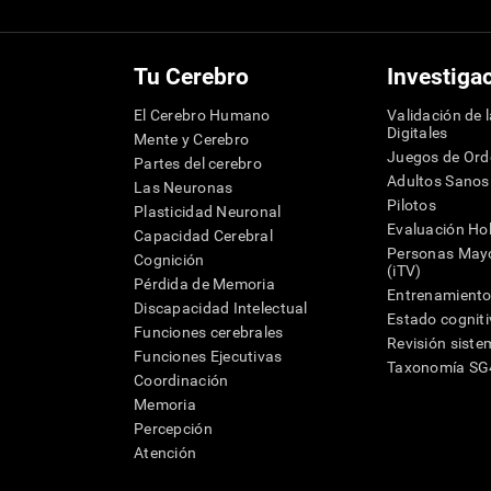
Tu Cerebro
Investiga
El Cerebro Humano
Validación de 
Digitales
Mente y Cerebro
Juegos de Or
Partes del cerebro
Adultos Sanos
Las Neuronas
Pilotos
Plasticidad Neuronal
Evaluación Hol
Capacidad Cerebral
Personas Mayo
Cognición
(iTV)
Pérdida de Memoria
Entrenamiento
Discapacidad Intelectual
Estado cognit
Funciones cerebrales
Revisión siste
Funciones Ejecutivas
Taxonomía S
Coordinación
Memoria
Percepción
Atención