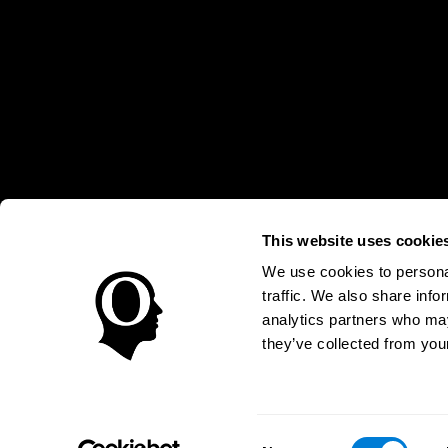
This website uses cookie
* Las evaluaciones de CogniFit están diseñadas para detectar alte
clínico, los resultados de CogniFit (cuando son interpretados por 
neuropsicológica (por ejemplo, un examen neuropsicológico compl
We use cookies to personal
puede ser realizada por un médico o psicólogo cualificado tenie
traffic. We also share info
un dispositivo médico certicado por la FDA. El producto puede ser 
uso del producto debe hacerse en los sujetos humanos apropiados 
analytics partners who may
sujeto humano nunca no podrán ser, en ningún caso, inferiores a l
they’ve collected from your
Condiciones de Uso
Política de Privacidad
Equipo Direc
Declaración de Accesibilidad
Centro de Confianza
Consent
ESPAÑA