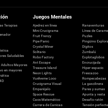
ción
Juegos Mentales
las Terapias
Ajedrez en línea
Ranaventuras
Mini Crucigrama
Línea de Carame
denador
Fruit Frenzy
Puzles
Pipe Panic
Pingüino Explor
Crystal Miner
Dígitos
istica
Solitario
Zumbalú
res Saludables
Robo Factory
Explotaglobos
Ant Escape
Encrucijada
 Adultos Mayores
Treasure Island
Hiper-espacio
ivo en mayores
Neon Lights
Frescazoo
mática
Vuélveme Loco
Rompecabezas
G4D
Crucigrama Visual
La gasolinera
Emparéjalo
Pares y sumas
Space Rescue
Apunta y resta
Caos Matemático
Desafío ratón
Carrera de Canicas
Tensión perfect