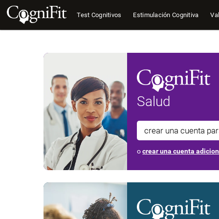
Test Cognitivos
Estimulación Cognitiva
Val
Salud
crear una cuenta pa
o
crear una cuenta adicio