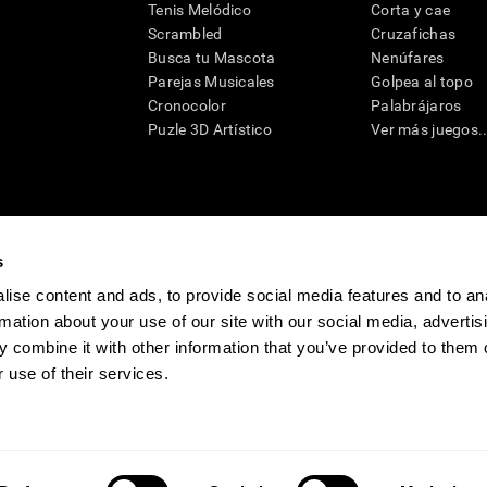
Tenis Melódico
Corta y cae
Scrambled
Cruzafichas
Busca tu Mascota
Nenúfares
Parejas Musicales
Golpea al topo
Cronocolor
Palabrájaros
Puzle 3D Artístico
Ver más juegos..
s
raciones y deterioro cognitivo con el fin de ofrecer a un médico información pertinente p
un profesional de la salud cualificado), se pueden utilizar como ayuda para determinar si u
eto). CogniFit no ofrece directamente un diagnóstico médico de ningún tipo. Un diagnóst
ise content and ads, to provide social media features and to an
ndo en cuenta una amplia gama de posibles factores. De acuerdo al uso indicado, CogniFit
rmation about your use of our site with our social media, advertis
utilizado para estudios de investigación en cualquier campo de investigación relacionado c
conforme al procedimiento dictado por el centro de investigación y será una obligación p
 combine it with other information that you’ve provided to them o
as requeridas para cualquier sujeto de investigación en virtud de lo dispuesto en la Secc
 use of their services.
tivo
Sala de prensa de CogniFit
Media Kit
Conviértete en afiliado
Conviértet