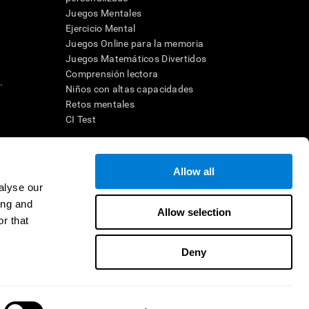
Juegos Mentales
Ejercicio Mental
Juegos Online para la memoria
Juegos Matemáticos Divertidos
Comprensión lectora
.
Niños con altas capacidades
Retos mentales
CI Test
ara diseñar una intervención terapéutica apropiada. En un entorno
Allow all
n individuo debe ser dirigido a una posterior evaluación
ico de TDAH, dislexia, demencia o enfermedad similar sólo
alyse our
 no indica que esta herramienta sea o deba ser considerada como
ing and
on la cognición. Si se utiliza para fines de investigación, todo
Allow selection
or parte del investigador. Todas estas protecciones para el
r that
ión 45 CFR 46 del Código de Regulaciones Federales.
Deny
e en distribuidor
Contacto
Ayuda