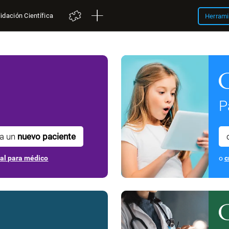
idación Científica
Herrami
P
ra un
nuevo paciente
nal para médico
o
c