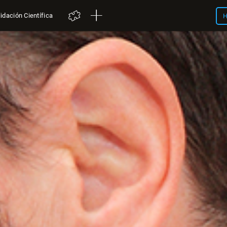
idación Científica
H