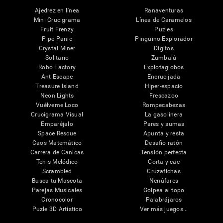
Ajedrez en línea
Ranaventuras
Mini Crucigrama
Línea de Caramelos
Fruit Frenzy
Puzles
Pipe Panic
Pingüino Explorador
Crystal Miner
Dígitos
Solitario
Zumbalú
Robo Factory
Explotaglobos
Ant Escape
Encrucijada
Treasure Island
Hiper-espacio
Neon Lights
Frescazoo
Vuélveme Loco
Rompecabezas
Crucigrama Visual
La gasolinera
Emparéjalo
Pares y sumas
Space Rescue
Apunta y resta
Caos Matemático
Desafío ratón
Carrera de Canicas
Tensión perfecta
Tenis Melódico
Corta y cae
Scrambled
Cruzafichas
Busca tu Mascota
Nenúfares
Parejas Musicales
Golpea al topo
Cronocolor
Palabrájaros
Puzle 3D Artístico
Ver más juegos...