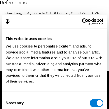
Referencias
Greenberg, L. M., Kindschi, C. L., & Corman, C. L. (1996). TOVA
test of variables of attention: clinical guide. St. Paul, MN: TOVA
Research Foundation.
Kaplan, E., Goodglass, H., Weintraub, S. (1983). Boston Naming
Test. Philadelphia: Lea & Febiger.
This website uses cookies
Schmidt, M. (1994). Rey auditory verbal learning test: a
We use cookies to personalise content and ads, to
handbook. Los Angeles: Western Psychological Services.
provide social media features and to analyse our traffic.
Wechsler, D. (1997). WAIS-III: Wechsler Adult Intelligence Scale -
We also share information about your use of our site with
Third edition administration and scoring manual. San Antonio,
our social media, advertising and analytics partners who
TX: Psychological Corporation.
may combine it with other information that you’ve
provided to them or that they’ve collected from your use
of their services.
Consent
Necessary
Selection