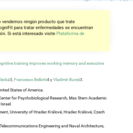
No vendemos ningún producto que trate
gniFit para tratar enfermedades se encuentran
ón. Si está interesado visite
Plataforma de
ognitive training improves working memory and executive
lecká
3,
Francesco Bellotti
4 y
Vladimír Bureš
3.
United States of America.
Center for Psychobiological Research, Max Stern Academic
Israel.
ent, University of Hradec Králové, Hradec Králové, Czech
c, Telecommunications Engineering and Naval Architecture,