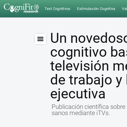
Test Cognitivos
Estimulación Cognitiva
Val
Un novedoso
cognitivo ba
televisión m
de trabajo y
ejecutiva
Publicación científica sobr
sanos mediante iTVs.