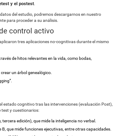
etest y el postest
.
 datos del estudio, podremos descargarnos en nuestro
nte para proceder a su análisis.
de control activo
s aplicaron tres aplicaciones no-cognitivas durante el mismo
través de hitos relevantes en la vida, como bodas,
a crear un árbol genealógico.
gging”.
el estado cognitivo tras las intervenciones (evaluación Post),
e test y cuestionarios:
, tercera edición), que mide la inteligencia no verbal.
te B, que mide funciones ejecutivas, entre otras capacidades.