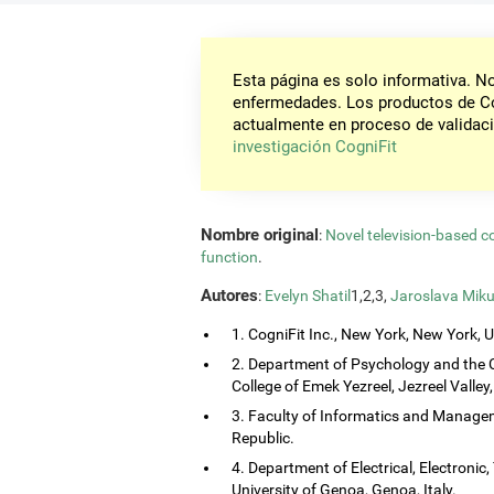
Esta página es solo informativa. 
enfermedades. Los productos de Co
actualmente en proceso de validaci
investigación CogniFit
Nombre original
:
Novel television-based c
function
.
Autores
:
Evelyn Shatil
1,2,3,
Jaroslava Miku
1. CogniFit Inc., New York, New York, 
2. Department of Psychology and the 
College of Emek Yezreel, Jezreel Valley, 
3. Faculty of Informatics and Managem
Republic.
4. Department of Electrical, Electroni
University of Genoa, Genoa, Italy.