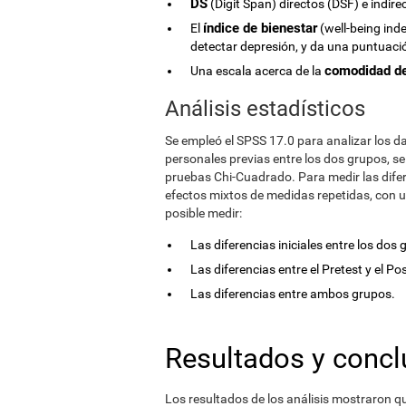
DS
(Digit Span) directos (DSF) e indir
índice de bienestar
El
(well-being inde
detectar depresión, y da una puntuación
comodidad de
Una escala acerca de la
Análisis estadísticos
Se empleó el SPSS 17.0 para analizar los d
personales previas entre los dos grupos, s
pruebas Chi-Cuadrado. Para medir las difer
efectos mixtos de medidas repetidas, con 
posible medir:
Las diferencias iniciales entre los dos 
Las diferencias entre el Pretest y el P
Las diferencias entre ambos grupos.
Resultados y concl
Los resultados de los análisis mostraron q