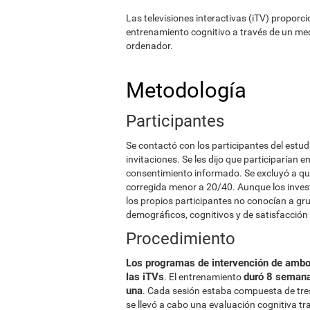
Las televisiones interactivas (iTV) proporci
entrenamiento cognitivo a través de un me
ordenador.
Metodología
Participantes
Se contactó con los participantes del estudi
invitaciones. Se les dijo que participarían 
consentimiento informado. Se excluyó a qu
corregida menor a 20/40. Aunque los inves
los propios participantes no conocían a gr
demográficos, cognitivos y de satisfacción 
Procedimiento
Los programas de intervención de ambo
las iTVs
duró 8 semana
. El entrenamiento
una
. Cada sesión estaba compuesta de tres
se llevó a cabo una evaluación cognitiva tr