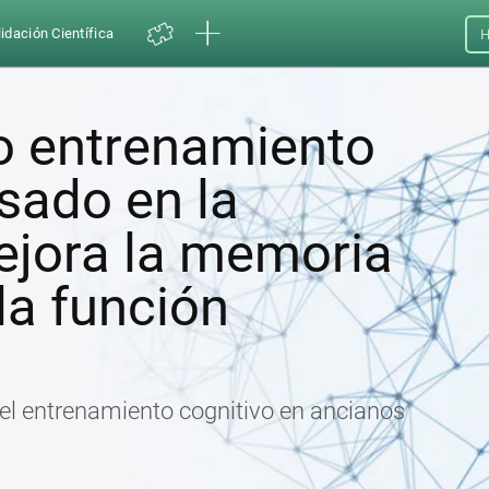
idación Científica
H
 entrenamiento
sado en la
ejora la memoria
 la función
e el entrenamiento cognitivo en ancianos