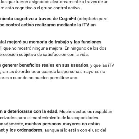
a los que fueron asignados aleatoreamente a través de un
miento cognitivo o el grupo control activo.
miento cognitivo a través de CogniFit
(adaptado para
po control activo realizaron mediante la iTV un
tal mejoró su memoria de trabajo y las funciones
l
, que no mostró ninguna mejora. En ninguno de los dos
ercepción subjetiva de satisfacción con la vida.
 generar beneficios reales en sus usuarios
, y que las iTV
rogramas de ordenador cuando las personas mayores no
ores o cuando no pueden permitirse uno.
 a deteriorarse con la edad
. Muchos estudios respaldan
erizados para el mantenimiento de las capacidades
muchas personas mayores no están
tunadamente,
net y los ordenadores
, aunque sí lo están con el uso del