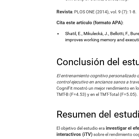
Revista
: PLOS ONE (2014), vol. 9 (7): 1-8.
Cita este artículo (formato APA)
:
Shatil, E., Mikulecká, J., Bellotti, F., B
improves working memory and executive
Conclusión del est
El entrenamiento cognitivo personalizado d
control ejecutivo en ancianos sanos a travé
CogniFit mostró un mejor rendimiento en lo
TMT-B (F=4.53) y en el TMT-Total (F=5.05).
Resumen del estud
investigar el ef
El objetivo del estudio era
interactivos (iTV)
sobre el rendimiento co