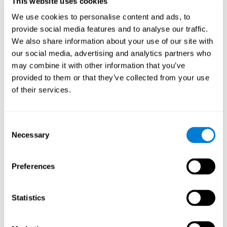
Al jugar repetidamente y entrenar consistentemente juegos como
This website uses cookies
Carrera de Canicas de CogniFit estimula un patrón de activación
We use cookies to personalise content and ads, to
neural específico el cual ayuda a que los circuitos neuronales se
reorganicen y recuperen funciones cognitivas debilitadas o
provide social media features and to analyse our traffic.
dañadas. Estimular de manera consistente nuestras habilidades,
We also share information about your use of our site with
puede ayudar a crear nuevas sinapsis, y a que los circuitos
our social media, advertising and analytics partners who
neuronales se reorganicen y mejoren las funciones cognitivas. En
el juego Carrera de Canicas se busca estimular capacidades
may combine it with other information that you’ve
relacionadas con la estimación y la coordinación ojo-mano.
provided to them or that they’ve collected from your use
of their services.
1ª SEMANA
2ª SEMANA
3ª SEMANA
Consent
Necessary
Selection
Preferences
Proyección gráfica orientativa de las redes neuronales después
Statistics
de 3 semanas.