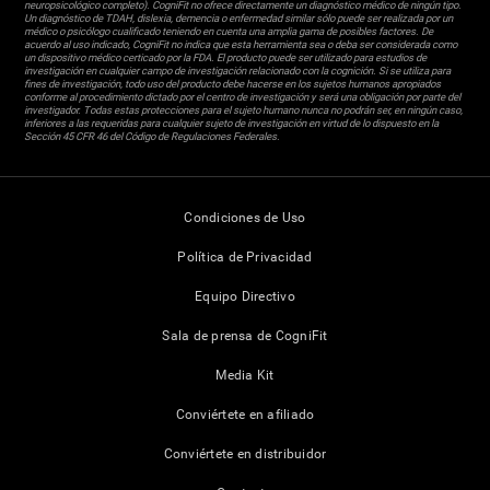
neuropsicológico completo). CogniFit no ofrece directamente un diagnóstico médico de ningún tipo.
Un diagnóstico de TDAH, dislexia, demencia o enfermedad similar sólo puede ser realizada por un
médico o psicólogo cualificado teniendo en cuenta una amplia gama de posibles factores. De
acuerdo al uso indicado, CogniFit no indica que esta herramienta sea o deba ser considerada como
un dispositivo médico certicado por la FDA. El producto puede ser utilizado para estudios de
investigación en cualquier campo de investigación relacionado con la cognición. Si se utiliza para
fines de investigación, todo uso del producto debe hacerse en los sujetos humanos apropiados
conforme al procedimiento dictado por el centro de investigación y será una obligación por parte del
investigador. Todas estas protecciones para el sujeto humano nunca no podrán ser, en ningún caso,
inferiores a las requeridas para cualquier sujeto de investigación en virtud de lo dispuesto en la
Sección 45 CFR 46 del Código de Regulaciones Federales.
Condiciones de Uso
Política de Privacidad
Equipo Directivo
Sala de prensa de CogniFit
Media Kit
Conviértete en afiliado
Conviértete en distribuidor