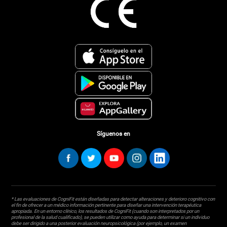
Síguenos en
* Las evaluaciones de CogniFit están diseñadas para detectar alteraciones y deterioro cognitivo con
el fin de ofrecer a un médico información pertinente para diseñar una intervención terapéutica
apropiada. En un entorno clínico, los resultados de CogniFit (cuando son interpretados por un
profesional de la salud cualificado), se pueden utilizar como ayuda para determinar si un individuo
debe ser dirigido a una posterior evaluación neuropsicológica (por ejemplo, un examen