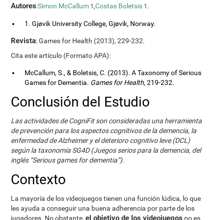
Autores
:
Simon McCallum
,
Costas Boletsis
.
1
1
1. Gjøvik University College, Gjøvik, Norway.
Revista
: Games for Health (2013), 229-232.
Cita este artículo (Formato APA):
McCallum, S., & Boletsis, C. (2013). A Taxonomy of Serious
Games for Dementia.
Games for Health
, 219-232.
Conclusión del Estudio
Las actividades de CogniFit son consideradas una herramienta
de prevención para los aspectos cognitivos de la demencia, la
enfermedad de Alzheimer y el deterioro cognitivo leve (DCL)
según la taxonomía SG4D (Juegos serios para la demencia, del
inglés “Serious games for dementia”).
Contexto
La mayoría de los videojuegos tienen una función lúdica, lo que
les ayuda a conseguir una buena adherencia por parte de los
el objetivo de los videojuegos
jugadores. No obstante,
no es