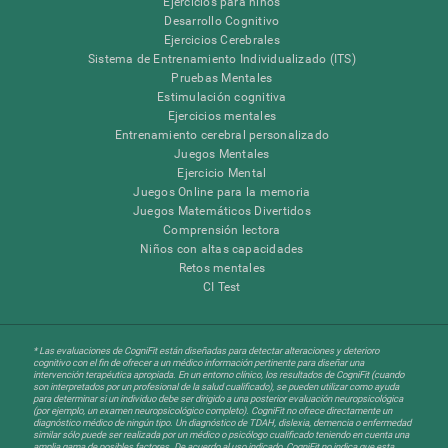
Ejercicios para niños
Desarrollo Cognitivo
Ejercicios Cerebrales
Sistema de Entrenamiento Individualizado (ITS)
Pruebas Mentales
Estimulación cognitiva
Ejercicios mentales
Entrenamiento cerebral personalizado
Juegos Mentales
Ejercicio Mental
Juegos Online para la memoria
Juegos Matemáticos Divertidos
Comprensión lectora
Niños con altas capacidades
Retos mentales
CI Test
* Las evaluaciones de CogniFit están diseñadas para detectar alteraciones y deterioro
cognitivo con el fin de ofrecer a un médico información pertinente para diseñar una
intervención terapéutica apropiada. En un entorno clínico, los resultados de CogniFit (cuando
son interpretados por un profesional de la salud cualificado), se pueden utilizar como ayuda
para determinar si un individuo debe ser dirigido a una posterior evaluación neuropsicológica
(por ejemplo, un examen neuropsicológico completo). CogniFit no ofrece directamente un
diagnóstico médico de ningún tipo. Un diagnóstico de TDAH, dislexia, demencia o enfermedad
similar sólo puede ser realizada por un médico o psicólogo cualificado teniendo en cuenta una
amplia gama de posibles factores. De acuerdo al uso indicado, CogniFit no indica que esta