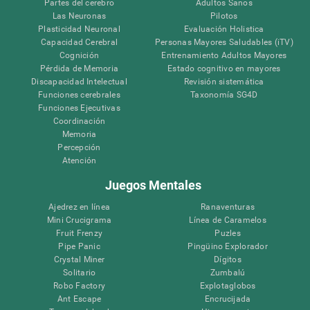
Partes del cerebro
Adultos Sanos
Las Neuronas
Pilotos
Plasticidad Neuronal
Evaluación Holistica
Capacidad Cerebral
Personas Mayores Saludables (iTV)
Cognición
Entrenamiento Adultos Mayores
Pérdida de Memoria
Estado cognitivo en mayores
Discapacidad Intelectual
Revisión sistemática
Funciones cerebrales
Taxonomía SG4D
Funciones Ejecutivas
Coordinación
Memoria
Percepción
Atención
Juegos Mentales
Ajedrez en línea
Ranaventuras
Mini Crucigrama
Línea de Caramelos
Fruit Frenzy
Puzles
Pipe Panic
Pingüino Explorador
Crystal Miner
Dígitos
Solitario
Zumbalú
Robo Factory
Explotaglobos
Ant Escape
Encrucijada