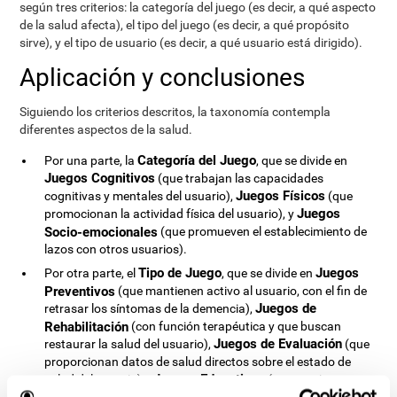
según tres criterios: la categoría del juego (es decir, a qué aspecto
de la salud afecta), el tipo del juego (es decir, a qué propósito
sirve), y el tipo de usuario (es decir, a qué usuario está dirigido).
Aplicación y conclusiones
Siguiendo los criterios descritos, la taxonomía contempla
diferentes aspectos de la salud.
Categoría del Juego
Por una parte, la
, que se divide en
Juegos Cognitivos
(que trabajan las capacidades
Juegos Físicos
cognitivas y mentales del usuario),
(que
Juegos
promocionan la actividad física del usuario), y
Socio-emocionales
(que promueven el establecimiento de
lazos con otros usuarios).
Tipo de Juego
Juegos
Por otra parte, el
, que se divide en
Preventivos
(que mantienen activo al usuario, con el fin de
Juegos de
retrasar los síntomas de la demencia),
Rehabilitación
(con función terapéutica y que buscan
Juegos de Evaluación
restaurar la salud del usuario),
(que
proporcionan datos de salud directos sobre el estado de
Juegos Educativos
salud del usuario) y
(que persiguen