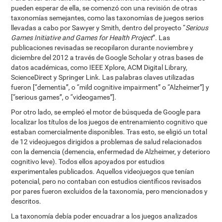
pueden esperar de ella, se comenzó con una revisión de otras
taxonomías semejantes, como las taxonomías de juegos serios
llevadas a cabo por Sawyer y Smith, dentro del proyecto “
Serious
Games Initiative and Games for Health Project
”. Las
publicaciones revisadas se recopilaron durante noviembre y
diciembre del 2012 a través de Google Scholar y otras bases de
datos académicas, como IEEE Xplore, ACM Digital Library,
ScienceDirect y Springer Link. Las palabras claves utilizadas
fueron [“dementia”, o “mild cognitive impairment” o “Alzheimer”] y
[“serious games”, o “videogames”].
Por otro lado, se empleó el motor de búsqueda de Google para
localizar los títulos de los juegos de entrenamiento cognitivo que
estaban comercialmente disponibles. Tras esto, se eligió un total
de 12 videojuegos dirigidos a problemas de salud relacionados
con la demencia (demencia, enfermedad de Alzheimer, y deterioro
cognitivo leve). Todos ellos apoyados por estudios
experimentales publicados. Aquellos videojuegos que tenían
potencial, pero no contaban con estudios científicos revisados
por pares fueron excluidos de la taxonomía, pero mencionados y
descritos.
La taxonomía debía poder encuadrar a los juegos analizados