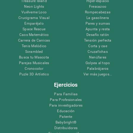
Treasure Island
Hiper-espacio
Neon Lights
Frescazoo
Vuélveme Loco
Rompecabezas
Crucigrama Visual
La gasolinera
Emparéjalo
Pares y sumas
Space Rescue
Apunta y resta
Caos Matemático
Desafío ratón
Carrera de Canicas
Tensión perfecta
Tenis Melódico
Corta y cae
Scrambled
Cruzafichas
Busca tu Mascota
Nenúfares
Parejas Musicales
Golpea al topo
Cronocolor
Palabrájaros
Puzle 3D Artístico
Ver más juegos...
Ejercicios
Para Familias
Para Profesionales
Para investigadores
Educación
Patente
Babybright®
Distribuidores