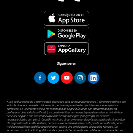
Síguenos en
* Las evaluaciones de CogniFit están diseñadas para detectar alteraciones y deterioro cognitivo con
el fin de ofrecer a un médico información pertinente para diseñar una intervención terapéutica
apropiada. En un entorno clínico, los resultados de CogniFit (cuando son interpretados por un
profesional de la salud cualificado), se pueden utilizar como ayuda para determinar si un individuo
debe ser dirigido a una posterior evaluación neuropsicológica (por ejemplo, un examen
neuropsicológico completo). CogniFit no ofrece directamente un diagnóstico médico de ningún tipo.
Un diagnóstico de TDAH, dislexia, demencia o enfermedad similar sólo puede ser realizada por un
médico o psicólogo cualificado teniendo en cuenta una amplia gama de posibles factores. De
acuerdo al uso indicado, CogniFit no indica que esta herramienta sea o deba ser considerada como