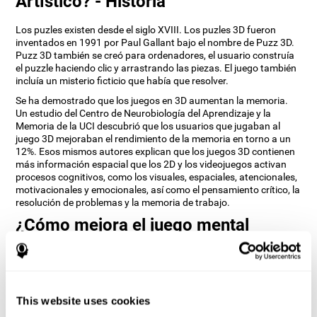
Artístico? - Historia
Los puzles existen desde el siglo XVIII. Los puzles 3D fueron
inventados en 1991 por Paul Gallant bajo el nombre de Puzz 3D.
Puzz 3D también se creó para ordenadores, el usuario construía
el puzzle haciendo clic y arrastrando las piezas. El juego también
incluía un misterio ficticio que había que resolver.
Se ha demostrado que los juegos en 3D aumentan la memoria.
Un estudio del Centro de Neurobiología del Aprendizaje y la
Memoria de la UCI descubrió que los usuarios que jugaban al
juego 3D mejoraban el rendimiento de la memoria en torno a un
12%. Esos mismos autores explican que los juegos 3D contienen
más información espacial que los 2D y los videojuegos activan
procesos cognitivos, como los visuales, espaciales, atencionales,
motivacionales y emocionales, así como el pensamiento crítico, la
resolución de problemas y la memoria de trabajo.
¿Cómo mejora el juego mental
“Puzle 3D Artístico” mis habilidades
cognitivas?
Jugar repetidamente y entrenar constantemente con Puzle 3D
Artístico de CogniFit estimula un patrón de activación neuronal
This website uses cookies
específico. Este patrón ayuda a los circuitos neuronales a