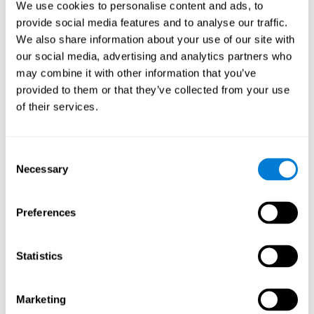
We use cookies to personalise content and ads, to
reorganizarse y a recuperar las funciones cognitivas debilitadas
o dañadas.
provide social media features and to analyse our traffic.
We also share information about your use of our site with
El juego mental Puzle 3D Artístico busca estimular las habilidades
relacionadas con la percepción visual y espacial. La estimulación
our social media, advertising and analytics partners who
constante de nuestras habilidades puede ayudar a mejorar las
may combine it with other information that you’ve
funciones cognitivas y crear nuevas sinapsis.
provided to them or that they’ve collected from your use
1ª SEMANA
2ª SEMANA
3ª SEMANA
of their services.
Consent
Necessary
Selection
Preferences
Proyección gráfica orientativa de las redes neuronales después
Statistics
de 3 semanas.
¿Qué pasa cuando no entreno mis
Marketing