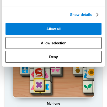
capacidades cognitivas?
Si una habilidad cognitiva no se utiliza habitualmente, el cerebro
Show details
no proporciona recursos para ese patrón de activación neuronal,
por lo que se va debilitando. Si no entrenamos esa función
cognitiva, nos volvemos menos eficientes en nuestras
actividades cotidianas.
Allow all
JUEGOS RECOMENDADOS
Allow selection
Deny
Mahjong