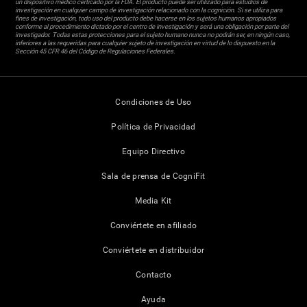
un dispositivo médico certicado por la FDA. El producto puede ser utilizado para estudios de
investigación en cualquier campo de investigación relacionado con la cognición. Si se utiliza para
fines de investigación, todo uso del producto debe hacerse en los sujetos humanos apropiados
conforme al procedimiento dictado por el centro de investigación y será una obligación por parte del
investigador. Todas estas protecciones para el sujeto humano nunca no podrán ser, en ningún caso,
inferiores a las requeridas para cualquier sujeto de investigación en virtud de lo dispuesto en la
Sección 45 CFR 46 del Código de Regulaciones Federales.
Condiciones de Uso
Política de Privacidad
Equipo Directivo
Sala de prensa de CogniFit
Media Kit
Conviértete en afiliado
Conviértete en distribuidor
Contacto
Ayuda