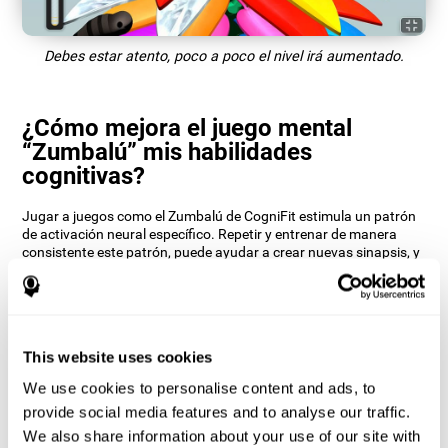
Debes estar atento, poco a poco el nivel irá aumentado.
¿Cómo mejora el juego mental
“Zumbalú” mis habilidades
cognitivas?
Jugar a juegos como el Zumbalú de CogniFit estimula un patrón
de activación neural específico. Repetir y entrenar de manera
consistente este patrón, puede ayudar a crear nuevas sinapsis, y
a que los circuitos neuronales se reorganicen y recuperen
funciones cognitivas debilitadas o dañadas.
El juego del Zumbalú ayuda a ejercitar la atención. Estimular de
manera consistente la atención, puede ayudar a crear nuevas
sinapsis, y a que los circuitos neuronales se reorganicen y
This website uses cookies
mejoren las funciones cognitivas.
We use cookies to personalise content and ads, to
1ª SEMANA
2ª SEMANA
3ª SEMANA
provide social media features and to analyse our traffic.
We also share information about your use of our site with