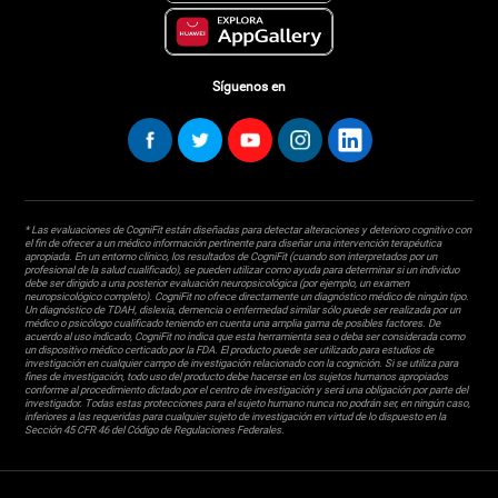
Síguenos en
* Las evaluaciones de CogniFit están diseñadas para detectar alteraciones y deterioro cognitivo con
el fin de ofrecer a un médico información pertinente para diseñar una intervención terapéutica
apropiada. En un entorno clínico, los resultados de CogniFit (cuando son interpretados por un
profesional de la salud cualificado), se pueden utilizar como ayuda para determinar si un individuo
debe ser dirigido a una posterior evaluación neuropsicológica (por ejemplo, un examen
neuropsicológico completo). CogniFit no ofrece directamente un diagnóstico médico de ningún tipo.
Un diagnóstico de TDAH, dislexia, demencia o enfermedad similar sólo puede ser realizada por un
médico o psicólogo cualificado teniendo en cuenta una amplia gama de posibles factores. De
acuerdo al uso indicado, CogniFit no indica que esta herramienta sea o deba ser considerada como
un dispositivo médico certicado por la FDA. El producto puede ser utilizado para estudios de
investigación en cualquier campo de investigación relacionado con la cognición. Si se utiliza para
fines de investigación, todo uso del producto debe hacerse en los sujetos humanos apropiados
conforme al procedimiento dictado por el centro de investigación y será una obligación por parte del
investigador. Todas estas protecciones para el sujeto humano nunca no podrán ser, en ningún caso,
inferiores a las requeridas para cualquier sujeto de investigación en virtud de lo dispuesto en la
Sección 45 CFR 46 del Código de Regulaciones Federales.