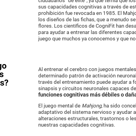
ciudadanos “de élite”, ya que temía que lo
sus capacidades cognitivas a través de est
prohibición fue revocada en 1985. El Mahj
los diseños de las fichas, que a menudo se
flores. Los científicos de CogniFit han de
para ayudar a entrenar las diferentes capa
juego que muchos ya conocemos y que no
go
Al entrenar el cerebro con juegos mental
s
determinado patrón de activación neuronal.
as?
través del entrenamiento puede ayudar a f
sinapsis y circuitos neuronales capaces de
funciones cognitivas más débiles o dañ
El juego mental de
Mahjong
, ha sido conce
adaptativo del sistema nervioso y ayudar 
alteraciones estructurales, trastornos o l
nuestras capacidades cognitivas.