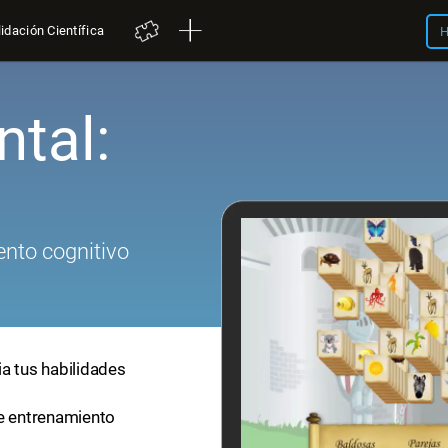
idación Científica
H
tal:
nto cognitivo
a tus habilidades
de entrenamiento