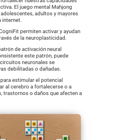
a fortalecer nuestras capacidades
activa. El juego mental Mahjong
 adolescentes, adultos y mayores
 internet.
ogniFit permiten activar y ayudan
ravés de la neuroplasticidad.
atrón de activación neural
onsistente este patrón, puede
 circuitos neuronales se
vas debilitadas o dañadas.
para estimular el potencial
r al cerebro a fortalecerse o a
s, trastornos o daños que afecten a