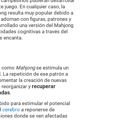
s campesinos pudieran desarrollar
e juego. En cualquier caso, la
ong resulta muy popular debido a
 adornan con figuras, patrones y
sarrollado una versión del Mahjong
cidades cognitivas a través del
s encanta.
es como
Mahjong
se estimula un
 La repetición de ese patrón a
omentar la creación de nuevas
 reorganizar y
recuperar
adas
.
bido para estimular el potencial
al
cerebro
a reponerse de
esiones donde se ven afectadas