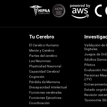
Tu Cerebro
Investiga
El Cerebro Humano
Validación de 
Digitales
Mente y Cerebro
Juegos de Or
Partes del cerebro
Adultos Sanos
Las Neuronas
Pilotos
Plasticidad Neuronal
Evaluación Hol
Capacidad Cerebral
Personas Mayo
Cognición
(iTV)
Pérdida de Memoria
Entrenamiento
Discapacidad Intelectual
Estado cognit
Funciones cerebrales
Revisión siste
Funciones Ejecutivas
Taxonomía S
Coordinación