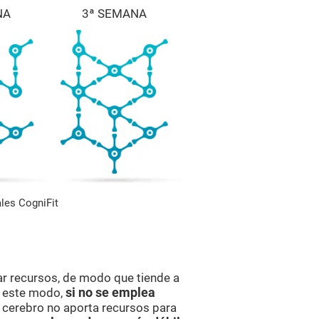
NA
3ª SEMANA
les CogniFit
ar recursos, de modo que tiende a
e este modo,
si no se emplea
el cerebro no aporta recursos para