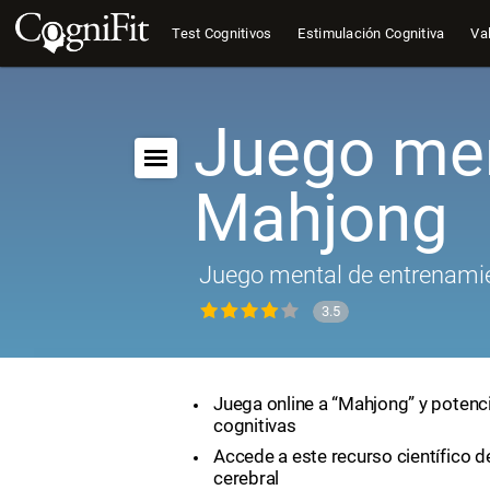
Test Cognitivos
Estimulación Cognitiva
Val
Juego men
Mahjong
Juego mental de entrenamie
3.5
Juega online a “Mahjong” y potenci
cognitivas
Accede a este recurso científico 
cerebral