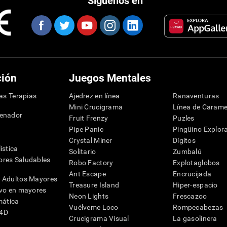
Síguenos en
ción
Juegos Mentales
las Terapias
Ajedrez en línea
Ranaventuras
Mini Crucigrama
Línea de Carame
denador
Fruit Frenzy
Puzles
Pipe Panic
Pingüino Explor
Crystal Miner
Dígitos
istica
Solitario
Zumbalú
res Saludables
Robo Factory
Explotaglobos
Ant Escape
Encrucijada
 Adultos Mayores
Treasure Island
Hiper-espacio
ivo en mayores
Neon Lights
Frescazoo
mática
Vuélveme Loco
Rompecabezas
G4D
Crucigrama Visual
La gasolinera