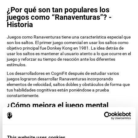
¿Por qué son tan populares los
juegos como “Ranaventuras”? -
Historia
Juegos como Ranaventuras tiene una característica especial que
son los saltos. El primer juego comercial en usar los saltos como
objetivo principal fue Donkey Kong en 1981. La idea detrás de
usar los saltos es mantener al usuario atento a lo que ocurre en el
juego y reforzar su tiempo de reacción ante los diferentes
estímulos.
Los desarrolladores en CogniFit después de estudiar varios
juegos lograron desarrollar Ranaventuras incorporando
elementos de velocidad, saltos dobles y obstáculos de forma que
tus habilidades cognitivas están poniéndose a prueba
constantemente.
¿Cómo mejora el juego mental
“Ranaventuras” mis habilidades
cognitivas?
Utilizar juegos como Ranaventuras de CogniFit estimula un
This website uses cookies