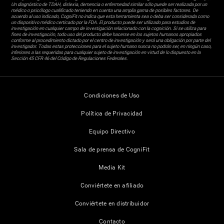
Un diagnóstico de TDAH, dislexia, demencia o enfermedad similar sólo puede ser realizada por un
médico o psicólogo cualificado teniendo en cuenta una amplia gama de posibles factores. De
acuerdo al uso indicado, CogniFit no indica que esta herramienta sea o deba ser considerada como
un dispositivo médico certicado por la FDA. El producto puede ser utilizado para estudios de
investigación en cualquier campo de investigación relacionado con la cognición. Si se utiliza para
fines de investigación, todo uso del producto debe hacerse en los sujetos humanos apropiados
conforme al procedimiento dictado por el centro de investigación y será una obligación por parte del
investigador. Todas estas protecciones para el sujeto humano nunca no podrán ser, en ningún caso,
inferiores a las requeridas para cualquier sujeto de investigación en virtud de lo dispuesto en la
Sección 45 CFR 46 del Código de Regulaciones Federales.
Condiciones de Uso
Política de Privacidad
Equipo Directivo
Sala de prensa de CogniFit
Media Kit
Conviértete en afiliado
Conviértete en distribuidor
Contacto