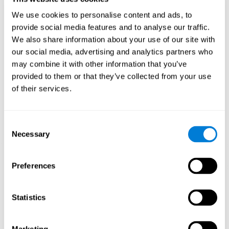
patrón de activación neural específico.
Estimular de manera consistente nuestras habilidades, puede
We use cookies to personalise content and ads, to
ayudar a crear nuevas sinapsis, y a que los circuitos neuronales
provide social media features and to analyse our traffic.
se reorganicen y mejoren las funciones cognitivas. En el juego
We also share information about your use of our site with
Ranaventuras se busca estimular capacidades relacionadas con
la estimación y la inhibición.
our social media, advertising and analytics partners who
may combine it with other information that you’ve
1ª SEMANA
2ª SEMANA
3ª SEMANA
provided to them or that they’ve collected from your use
of their services.
Consent
Necessary
Selection
Preferences
Proyección gráfica orientativa de las redes neuronales después
de 3 semanas.
Statistics
¿Qué pasa cuando no entreno mis
capacidades cognitivas?