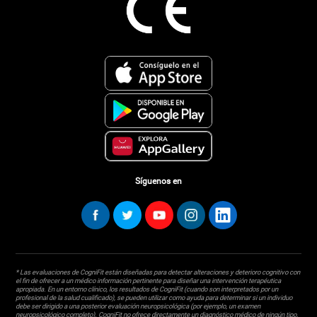
Síguenos en
* Las evaluaciones de CogniFit están diseñadas para detectar alteraciones y deterioro cognitivo con
el fin de ofrecer a un médico información pertinente para diseñar una intervención terapéutica
apropiada. En un entorno clínico, los resultados de CogniFit (cuando son interpretados por un
profesional de la salud cualificado), se pueden utilizar como ayuda para determinar si un individuo
debe ser dirigido a una posterior evaluación neuropsicológica (por ejemplo, un examen
neuropsicológico completo). CogniFit no ofrece directamente un diagnóstico médico de ningún tipo.