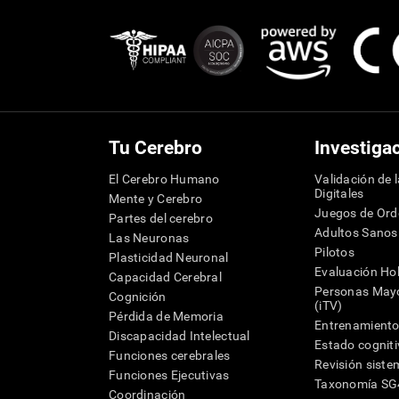
Tu Cerebro
Investiga
El Cerebro Humano
Validación de 
Digitales
Mente y Cerebro
Juegos de Or
Partes del cerebro
Adultos Sanos
Las Neuronas
Pilotos
Plasticidad Neuronal
Evaluación Hol
Capacidad Cerebral
Personas Mayo
Cognición
(iTV)
Pérdida de Memoria
Entrenamiento
Discapacidad Intelectual
Estado cognit
Funciones cerebrales
Revisión siste
Funciones Ejecutivas
Taxonomía S
Coordinación