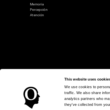
Memoria
Percepción
Atención
This website uses cookie
* Las evaluaciones de CogniFit están diseñadas para detectar alte
clínico, los resultados de CogniFit (cuando son interpretados por 
We use cookies to personal
neuropsicológica (por ejemplo, un examen neuropsicológico compl
traffic. We also share info
puede ser realizada por un médico o psicólogo cualificado tenie
un dispositivo médico certicado por la FDA. El producto puede ser 
analytics partners who may
uso del producto debe hacerse en los sujetos humanos apropiados 
sujeto humano nunca no podrán ser, en ningún caso, inferiores a l
they’ve collected from your