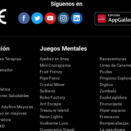
Síguenos en
ción
Juegos Mentales
las Terapias
Ajedrez en línea
Ranaventuras
Mini Crucigrama
Línea de Carame
denador
Fruit Frenzy
Puzles
Pipe Panic
Pingüino Explor
Crystal Miner
Dígitos
istica
Solitario
Zumbalú
res Saludables
Robo Factory
Explotaglobos
Ant Escape
Encrucijada
 Adultos Mayores
Treasure Island
Hiper-espacio
ivo en mayores
Neon Lights
Frescazoo
mática
Vuélveme Loco
Rompecabezas
G4D
Crucigrama Visual
La gasolinera