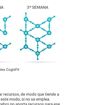
NA
3ª SEMANA
les CogniFit
ar recursos, de modo que tiende a
e este modo, si no se emplea
erebro no aporta recursos para ese