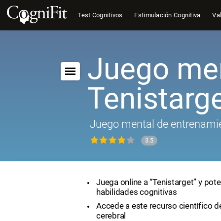
Test Cognitivos
Estimulación Cognitiva
Val
Juego men
Tenistarg
Juego mental de entrenamie
3.5
Juega online a “Tenistarget” y pote
habilidades cognitivas
Accede a este recurso científico 
cerebral