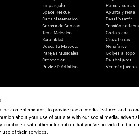
Emparéjalo
Pares y sumas
Space Rescue
Apunta y resta
Caos Matemático
Desafío ratón
Carrera de Canicas
Tensión perfect
Tenis Melódico
Corta y cae
Scrambled
Cruzafichas
Busca tu Mascota
Nenúfares
Parejas Musicales
Golpea al topo
Cronocolor
Palabrájaros
Puzle 3D Artístico
Ver más juegos..
s
raciones y deterioro cognitivo con el fin de ofrecer a un médico información pertinente p
un profesional de la salud cualificado), se pueden utilizar como ayuda para determinar si u
ise content and ads, to provide social media features and to an
eto). CogniFit no ofrece directamente un diagnóstico médico de ningún tipo. Un diagnóst
rmation about your use of our site with our social media, advertis
ndo en cuenta una amplia gama de posibles factores. De acuerdo al uso indicado, CogniFit
utilizado para estudios de investigación en cualquier campo de investigación relacionado c
 combine it with other information that you’ve provided to them o
conforme al procedimiento dictado por el centro de investigación y será una obligación p
as requeridas para cualquier sujeto de investigación en virtud de lo dispuesto en la Secc
 use of their services.