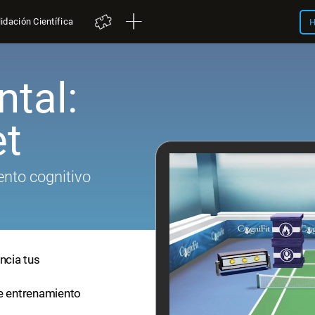
idación Científica
H
tal:
et
nto cognitivo
ncia tus
de entrenamiento