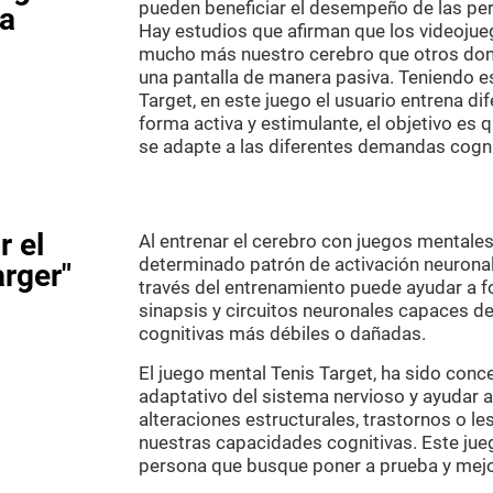
pueden beneficiar el desempeño de las per
ia
Hay estudios que afirman que los videoju
mucho más nuestro cerebro que otros do
una pantalla de manera pasiva. Teniendo es
Target, en este juego el usuario entrena di
forma activa y estimulante, el objetivo es
se adapte a las diferentes demandas cogni
 el
Al entrenar el cerebro con juegos mentale
determinado patrón de activación neuronal.
arger"
través del entrenamiento puede ayudar a f
sinapsis y circuitos neuronales capaces de
cognitivas más débiles o dañadas.
El juego mental Tenis Target, ha sido conc
adaptativo del sistema nervioso y ayudar a
alteraciones estructurales, trastornos o l
nuestras capacidades cognitivas. Este jue
persona que busque poner a prueba y mejo