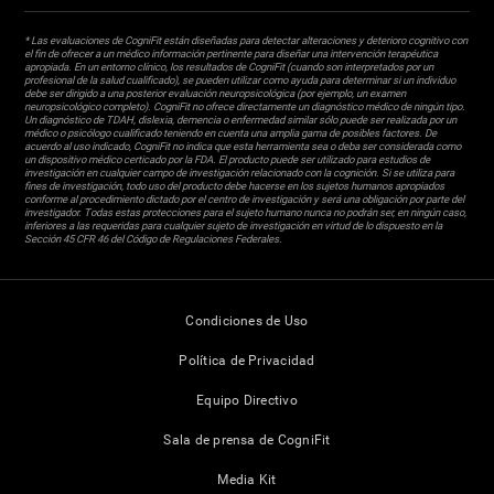
* Las evaluaciones de CogniFit están diseñadas para detectar alteraciones y deterioro cognitivo con
el fin de ofrecer a un médico información pertinente para diseñar una intervención terapéutica
apropiada. En un entorno clínico, los resultados de CogniFit (cuando son interpretados por un
profesional de la salud cualificado), se pueden utilizar como ayuda para determinar si un individuo
debe ser dirigido a una posterior evaluación neuropsicológica (por ejemplo, un examen
neuropsicológico completo). CogniFit no ofrece directamente un diagnóstico médico de ningún tipo.
Un diagnóstico de TDAH, dislexia, demencia o enfermedad similar sólo puede ser realizada por un
médico o psicólogo cualificado teniendo en cuenta una amplia gama de posibles factores. De
acuerdo al uso indicado, CogniFit no indica que esta herramienta sea o deba ser considerada como
un dispositivo médico certicado por la FDA. El producto puede ser utilizado para estudios de
investigación en cualquier campo de investigación relacionado con la cognición. Si se utiliza para
fines de investigación, todo uso del producto debe hacerse en los sujetos humanos apropiados
conforme al procedimiento dictado por el centro de investigación y será una obligación por parte del
investigador. Todas estas protecciones para el sujeto humano nunca no podrán ser, en ningún caso,
inferiores a las requeridas para cualquier sujeto de investigación en virtud de lo dispuesto en la
Sección 45 CFR 46 del Código de Regulaciones Federales.
Condiciones de Uso
Política de Privacidad
Equipo Directivo
Sala de prensa de CogniFit
Media Kit