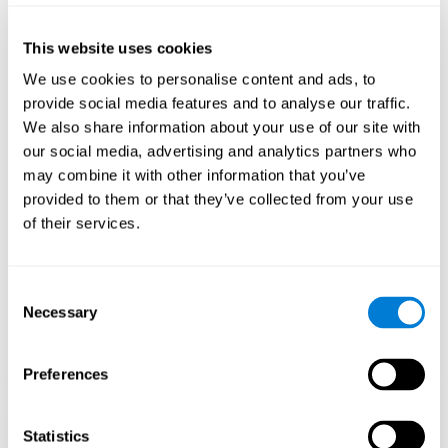
¿Cómo mejora el juego mental
“Busca tu Mascota” mis habilidades
cognitivas?
This website uses cookies
We use cookies to personalise content and ads, to
Utilizar juegos como Busca tu Mascota de CogniFit estimula un
provide social media features and to analyse our traffic.
patrón de activación neural específico. Estimular de manera
We also share information about your use of our site with
consistente nuestras habilidades, puede ayudar a crear nuevas
sinapsis, y a que los circuitos neuronales se reorganicen y
our social media, advertising and analytics partners who
mejoren las funciones cognitivas. En el juego Busca tu Mascota
may combine it with other information that you’ve
se busca estimular capacidades relacionadas con la inhibición, el
provided to them or that they’ve collected from your use
escaneo visual y la atención focalizada.
of their services.
1ª SEMANA
2ª SEMANA
3ª SEMANA
Consent
Necessary
Selection
Preferences
Statistics
Proyección gráfica orientativa de las redes neuronales después