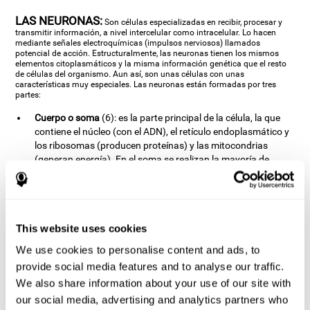
LAS NEURONAS:
Son células especializadas en recibir, procesar y
transmitir información, a nivel intercelular como intracelular. Lo hacen
mediante señales electroquímicas (impulsos nerviosos) llamados
potencial de acción. Estructuralmente, las neuronas tienen los mismos
elementos citoplasmáticos y la misma información genética que el resto
de células del organismo. Aun así, son unas células con unas
características muy especiales. Las neuronas están formadas por tres
partes:
Cuerpo o soma
(6): es la parte principal de la célula, la que
contiene el núcleo (con el ADN), el retículo endoplasmático y
los ribosomas (producen proteínas) y las mitocondrias
(generan energía). En el soma se realizan la mayoría de
funciones metabólicas de la célula. Por tanto, el soma es
imprescindible para la supervivencia de la célula neuronal.
Axones
(3): es una prolongación que sale del soma celular.
Sería algo semejante a un “cable”, en cuyo final existen unos
This website uses cookies
botones terminales (2) que son los puntos donde se produce
la sinapsis (5), es decir, la transmisión de información de una
We use cookies to personalise content and ads, to
neurona (elemento pre-sináptico) a otra (elemento post-
provide social media features and to analyse our traffic.
sináptico). La longitud de los axones puede variar mucho de
We also share information about your use of our site with
una neurona a otra: los hay desde muy cortos (de menos de
our social media, advertising and analytics partners who
1mm), hasta los más largos (de más de un metro, que suelen