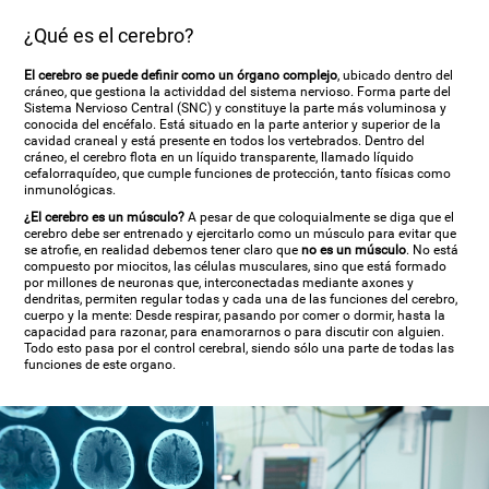
¿Qué es el cerebro?
El cerebro se puede definir como un órgano complejo
, ubicado dentro del
cráneo, que gestiona la actividdad del sistema nervioso. Forma parte del
Sistema Nervioso Central (SNC) y constituye la parte más voluminosa y
conocida del encéfalo. Está situado en la parte anterior y superior de la
cavidad craneal y está presente en todos los vertebrados. Dentro del
cráneo, el cerebro flota en un líquido transparente, llamado líquido
cefalorraquídeo, que cumple funciones de protección, tanto físicas como
inmunológicas.
¿El cerebro es un músculo?
A pesar de que coloquialmente se diga que el
cerebro debe ser entrenado y ejercitarlo como un músculo para evitar que
se atrofie, en realidad debemos tener claro que
no es un músculo
. No está
compuesto por miocitos, las células musculares, sino que está formado
por millones de neuronas que, interconectadas mediante axones y
dendritas, permiten regular todas y cada una de las funciones del cerebro,
cuerpo y la mente: Desde respirar, pasando por comer o dormir, hasta la
capacidad para razonar, para enamorarnos o para discutir con alguien.
Todo esto pasa por el control cerebral, siendo sólo una parte de todas las
funciones de este organo.