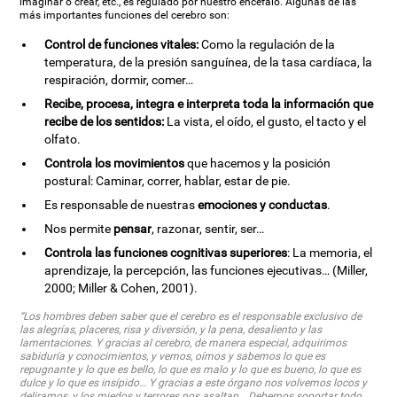
imaginar o crear, etc., es regulado por nuestro encéfalo. Algunas de las
más importantes funciones del cerebro son:
Control de funciones vitales:
Como la regulación de la
temperatura, de la presión sanguínea, de la tasa cardíaca, la
respiración, dormir, comer…
Recibe, procesa, integra e interpreta toda la información que
recibe de los sentidos:
La vista, el oído, el gusto, el tacto y el
olfato.
Controla los movimientos
que hacemos y la posición
postural: Caminar, correr, hablar, estar de pie.
Es responsable de nuestras
emociones y conductas
.
Nos permite
pensar
, razonar, sentir, ser…
Controla las funciones cognitivas superiores
: La memoria, el
aprendizaje, la percepción, las funciones ejecutivas… (Miller,
2000; Miller & Cohen, 2001).
“Los hombres deben saber que el cerebro es el responsable exclusivo de
las alegrías, placeres, risa y diversión, y la pena, desaliento y las
lamentaciones. Y gracias al cerebro, de manera especial, adquirimos
sabiduría y conocimientos, y vemos, oímos y sabemos lo que es
repugnante y lo que es bello, lo que es malo y lo que es bueno, lo que es
dulce y lo que es insípido… Y gracias a este órgano nos volvemos locos y
deliramos, y los miedos y terrores nos asaltan… Debemos soportar todo