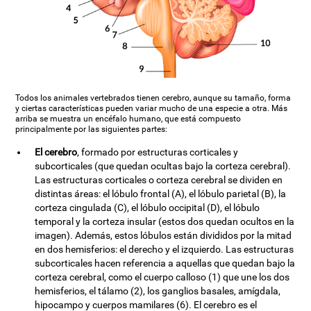
Todos los animales vertebrados tienen cerebro, aunque su tamaño, forma
y ciertas características pueden variar mucho de una especie a otra. Más
arriba se muestra un encéfalo humano, que está compuesto
principalmente por las siguientes partes:
El cerebro
, formado por estructuras corticales y
subcorticales (que quedan ocultas bajo la corteza cerebral).
Las estructuras corticales o corteza cerebral se dividen en
distintas áreas: el lóbulo frontal (A), el lóbulo parietal (B), la
corteza cingulada (C), el lóbulo occipital (D), el lóbulo
temporal y la corteza insular (estos dos quedan ocultos en la
imagen). Además, estos lóbulos están divididos por la mitad
en dos hemisferios: el derecho y el izquierdo. Las estructuras
subcorticales hacen referencia a aquellas que quedan bajo la
corteza cerebral, como el cuerpo calloso (1) que une los dos
hemisferios, el tálamo (2), los ganglios basales, amígdala,
hipocampo y cuerpos mamilares (6). El cerebro es el