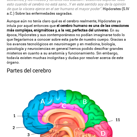
esto cuando el cerebro no está sano…Y en este sentido soy de la opinión
de que la víscera ejerce en el ser humano el mayor poder”.
Hipócrates (S.IV
a.C.) Sobre las enfermedades sagradas.
Aunque aún no tenía claro qué es el cerebro realmente, Hipócrates ya
intuía por aquel entonces que
el cerebro humano es una de las creaciones
más complejas, enigmáticas y, a la vez, perfectas del universo
. En su
época, Hipócrates y sus contemporáneos no podían imaginarse todo lo
que llegaríamos a conocer sobre esta parte de nuestro cuerpo. Gracias a
los avances tecnológicos en neuroimagen y en medicina, biología,
psicología y neurociencias en general hemos podido descifrar grandes
misterios en cuanto a su anatomía y funcionamiento. Sin embargo,
todavía existen muchas incógnitas y dudas por resolver acerca de este
órgano.
Partes del cerebro