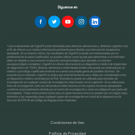
Síguenos en
* Las evaluaciones de CogniFit están diseñadas para detectar alteraciones y deterioro cognitivo con
el fin de ofrecer a un médico información pertinente para diseñar una intervención terapéutica
apropiada. En un entorno clínico, los resultados de CogniFit (cuando son interpretados por un
profesional de la salud cualificado), se pueden utilizar como ayuda para determinar si un individuo
debe ser dirigido a una posterior evaluación neuropsicológica (por ejemplo, un examen
neuropsicológico completo). CogniFit no ofrece directamente un diagnóstico médico de ningún tipo.
Un diagnóstico de TDAH, dislexia, demencia o enfermedad similar sólo puede ser realizada por un
médico o psicólogo cualificado teniendo en cuenta una amplia gama de posibles factores. De
acuerdo al uso indicado, CogniFit no indica que esta herramienta sea o deba ser considerada como
un dispositivo médico certicado por la FDA. El producto puede ser utilizado para estudios de
investigación en cualquier campo de investigación relacionado con la cognición. Si se utiliza para
fines de investigación, todo uso del producto debe hacerse en los sujetos humanos apropiados
conforme al procedimiento dictado por el centro de investigación y será una obligación por parte del
investigador. Todas estas protecciones para el sujeto humano nunca no podrán ser, en ningún caso,
inferiores a las requeridas para cualquier sujeto de investigación en virtud de lo dispuesto en la
Sección 45 CFR 46 del Código de Regulaciones Federales.
Condiciones de Uso
Política de Privacidad