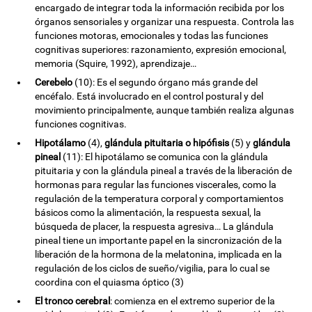
encargado de integrar toda la información recibida por los
órganos sensoriales y organizar una respuesta. Controla las
funciones motoras, emocionales y todas las funciones
cognitivas superiores: razonamiento, expresión emocional,
memoria (Squire, 1992), aprendizaje…
Cerebelo
(10): Es el segundo órgano más grande del
encéfalo. Está involucrado en el control postural y del
movimiento principalmente, aunque también realiza algunas
funciones cognitivas.
Hipotálamo
(4),
glándula pituitaria o hipófisis
(5) y
glándula
pineal
(11): El hipotálamo se comunica con la glándula
pituitaria y con la glándula pineal a través de la liberación de
hormonas para regular las funciones viscerales, como la
regulación de la temperatura corporal y comportamientos
básicos como la alimentación, la respuesta sexual, la
búsqueda de placer, la respuesta agresiva… La glándula
pineal tiene un importante papel en la sincronización de la
liberación de la hormona de la melatonina, implicada en la
regulación de los ciclos de sueño/vigilia, para lo cual se
coordina con el quiasma óptico (3)
El tronco cerebral
: comienza en el extremo superior de la