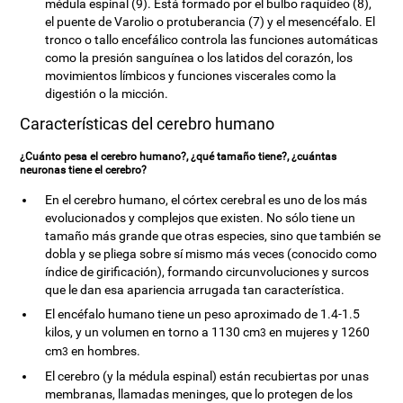
médula espinal (9). Está formado por el bulbo raquídeo (8),
el puente de Varolio o protuberancia (7) y el mesencéfalo. El
tronco o tallo encefálico controla las funciones automáticas
como la presión sanguínea o los latidos del corazón, los
movimientos límbicos y funciones viscerales como la
digestión o la micción.
Características del cerebro humano
¿Cuánto pesa el cerebro humano?, ¿qué tamaño tiene?, ¿cuántas
neuronas tiene el cerebro?
En el cerebro humano, el córtex cerebral es uno de los más
evolucionados y complejos que existen. No sólo tiene un
tamaño más grande que otras especies, sino que también se
dobla y se pliega sobre sí mismo más veces (conocido como
índice de girificación), formando circunvoluciones y surcos
que le dan esa apariencia arrugada tan característica.
El encéfalo humano tiene un peso aproximado de 1.4-1.5
kilos, y un volumen en torno a 1130 cm
en mujeres y 1260
3
cm
en hombres.
3
El cerebro (y la médula espinal) están recubiertas por unas
membranas, llamadas meninges, que lo protegen de los