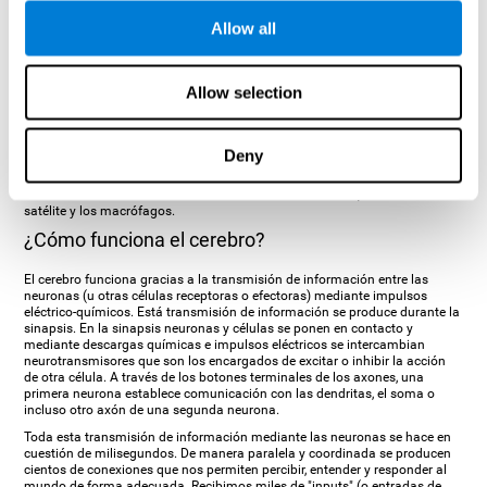
LAS CÉLULAS GLIALES:
Allow all
Son el tipo de célula más abundante del
SNC. Tienen la capacidad de dividirse en el encéfalo adulto (neurogénesis)
y su presencia es necesaria para el buen funcionamiento cerebral.
Constituyen el principal soporte estructural de las neuronas: recubren sus
Allow selection
axones con mielina para una mejor transmisión sináptica, desempeñan
un rol en el aporte nutricional de la célula, participan en los mecanismos
de regeneración y reparación nerviosa, en los mecanismos de
inmunización, mantenimiento de la barrera hematoencefálica, etc. Como
Deny
se ha mencionado ya, existen varios tipos de células gliales en el Sistema
Nervioso Central, como los astrocitos, los oligodendrocitos y la microglía.
En el Sistema Nervioso Periférico las células de Schwann, las células
satélite y los macrófagos.
¿Cómo funciona el cerebro?
El cerebro funciona gracias a la transmisión de información entre las
neuronas (u otras células receptoras o efectoras) mediante impulsos
eléctrico-químicos. Está transmisión de información se produce durante la
sinapsis. En la sinapsis neuronas y células se ponen en contacto y
mediante descargas químicas e impulsos eléctricos se intercambian
neurotransmisores que son los encargados de excitar o inhibir la acción
de otra célula. A través de los botones terminales de los axones, una
primera neurona establece comunicación con las dendritas, el soma o
incluso otro axón de una segunda neurona.
Toda esta transmisión de información mediante las neuronas se hace en
cuestión de milisegundos. De manera paralela y coordinada se producen
cientos de conexiones que nos permiten percibir, entender y responder al
mundo de forma adecuada. Recibimos miles de "inputs" (o entradas de