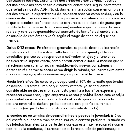
conectadas todavía. Durante los dos primeros años de vida, nuestras
células nerviosas comienzan a establecer conexiones según los factores
que señaliza nuestro ADN. No obstante, la interacción con el entorno va a
ser decisiva en la supervivencia de las conexiones ya establecidas, y en la
creación de nuevas conexiones. Los procesos de mielinización (proceso en
el que se recubre las fibras neurales con una capa aislante de grasa que
facilita la transferencia de información) ayudan a que esto suceda más
rápido, y son los responsables del aumento de tamaño del encéfalo. El
desarrollo de este órgano varía según el rango de edad en el que nos
fijemos:
De los 0-12 meses
: En términos generales, se puede decir que los recién
nacidos solo tienen bien desarrollados la médula espinal y el tronco
encefálico, por eso solo responden a estímulos reflejos y a funciones
básicas de la supervivencia, como dormir, comer o llorar. A medida que se
relacionan con su entorno, van estableciendo nuevas conexiones y
aprenden rápidamente cosas como dirigir la mirada, realizar movimientos
más complejos, repetir consonantes, comprender el lenguaje…
Hacía los 3 años
: Su cerebro ya ocupa casi el 80% del tamaño que tendrá
de adulto. El sistema límbico y el córtex cerebral ya se encuentran
considerablemente desarrollados. Esto permite a los niños expresar y
reconocer emociones, jugar, empezar a contar y hablar.Hasta esta edad, la
plasticidad cerebral era máxima, hasta el punto que si un área de la
corteza cerebral se dañara, probablemente otra podría asumir sus
funciones (ya que todavía no está especializada del todo).
El cerebro no se termina de desarrollar hasta pasada la juventud
: El área
del encéfalo que tarda más en madurar es la corteza prefrontal, situada en
los lóbulos frontales. Esta parte de la corteza está muy relacionada con el
control de la conducta, el razonamiento, la resolución de problemas, etc.