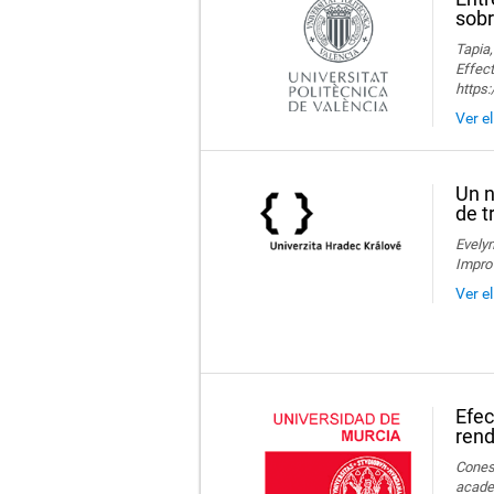
sobr
Tapia,
Effect
https
Ver e
Un n
de t
Evelyn
Impro
Ver e
Efec
rend
Conesa
acade