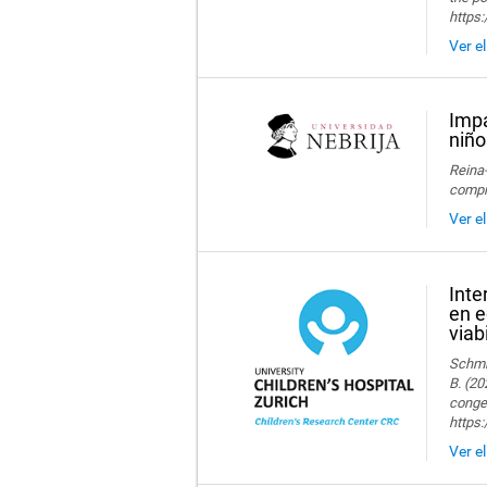
https:
Ver e
Impa
niño
Reina-
compre
Ver e
Inte
en e
viab
Schmid
B. (20
congen
https
Ver e