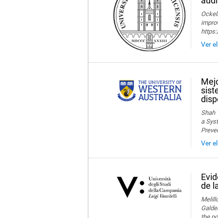
audi
Ockelm
improv
https
Ver e
Mejo
sist
disp
Shah T
a Syst
Preve
Ver e
Evid
de l
Melillo
Galder
the po