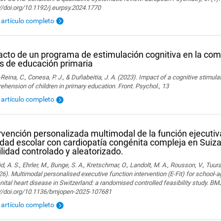
//doi.org/10.1192/j.eurpsy.2024.1770
l artículo completo
cto de un programa de estimulación cognitiva en la com
s de educación primaria
Reina, C., Conesa, P. J., & Duñabeitia, J. A. (2023). Impact of a cognitive stimul
hension of children in primary education. Front. Psychol., 13
l artículo completo
rvención personalizada multimodal de la función ejecutiva
dad escolar con cardiopatía congénita compleja en Suiza
ilidad controlado y aleatorizado.
, A. S., Ehrler, M., Bunge, S. A., Kretschmar, O., Landolt, M. A., Rousson, V., Tuura,
26). Multimodal personalised executive function intervention (E-Fit) for school-
ital heart disease in Switzerland: a randomised controlled feasibility study. B
://doi.org/10.1136/bmjopen-2025-107681
l artículo completo