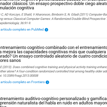
nador clásicos: Un ensayo prospectivo doble ciego aleat
mulación cognitiva
 C, AD Korczyn, E Shatil, V Aharonson, Birnboim S, N. Giladi (2011) Computer-Ba
ng versus Classical Computer Games: A Randomized Double-Blind Prospective Tri
epidemiología; 36:91-9.
l artículo completo en PubMed
entrenamiento cognitivo combinado con el entrenamiento 
ca mejora las capacidades cognitivas más que cualquiera 
rado? Un ensayo controlado aleatorio de cuatro condicio
ores sanos
 E (2013). Does combined cognitive training and physical activity training enhanc
ither alone? A four-condition randomized controlled trial among healthy older adu
oi: 10.3389/fnagi.2013.00008
l artículo completo en Frontiers
ntrenamiento auditivo-cognitivo personalizado y gamific
rensión naturalista del habla en ruido en adultos mayor