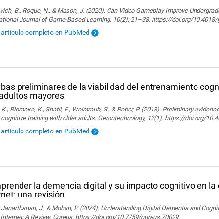
ich, B., Roque, N., & Mason, J. (2020). Can Video Gameplay Improve Undergradu
ational Journal of Game-Based Learning, 10(2), 21–38. https://doi.org/10.4018/
l artículo completo en PubMed
bas preliminares de la viabilidad del entrenamiento cogni
adultos mayores
, K., Blomeke, K., Shatil, E., Weintraub, S., & Reber, P. (2013). Preliminary evidenc
 cognitive training with older adults. Gerontechnology, 12(1). https://doi.org/10
l artículo completo en PubMed
render la demencia digital y su impacto cognitivo en la 
rnet: una revisión
., Janarthanan, J., & Mohan, P. (2024). Understanding Digital Dementia and Cognit
 Internet: A Review. Cureus. https://doi.org/10.7759/cureus.70029