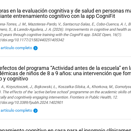
ras en la evaluación cognitiva y de salud en personas 
ante entrenamiento cognitivo con la app CogniFit
a-Torres, J. M., Mazoteras-Pardo, V., Santacruz-Salas, E., Cobo-Cuenca, A. I., Ba
ro, S., & Laredo-Aguilera, J. A. (2026). Improvements in cognitive and health 
0 years through cognitive training with the CogniFit app. SAGE Open, 16(1).
://doi.org/10.1177/21582440251405342
l artículo completo
efectos del programa “Actividad antes de la escuela” en 
émicas de niños de 8 a 9 años: una intervención que f
co y cognitivo
 A., Krzysztoszek, J., Bojkowski, Ł., Koszałka-Silska, A., Khorkova, M., Gomołyse
. The effects of the ‘active before school’ programme on the academic skills of
ally and cognitively engaging intervention. Frontiers in Public Health, 12.
://doi.org/10.3389/fpubh.2024.1402901
l artículo completo
enamiento cognitivo en casa para el insomnio clínicamen