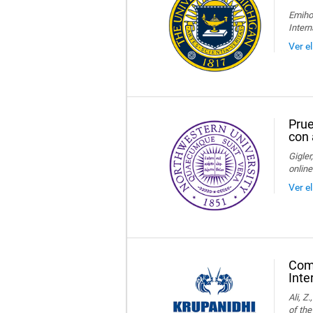
Emihov
Intern
Ver e
Prue
con 
Gigler
online
Ver e
Comp
Inte
Ali, Z
of the