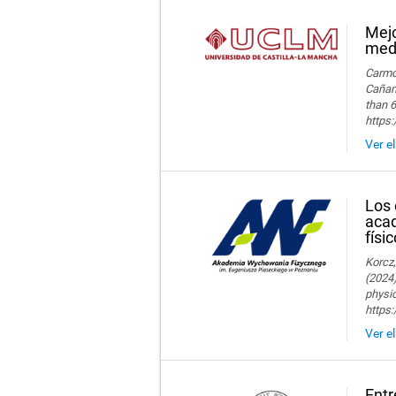
Mejo
medi
Carmon
Cañame
than 6
https
Ver e
Los 
acad
físi
Korcz,
(2024)
physic
https
Ver e
Entr