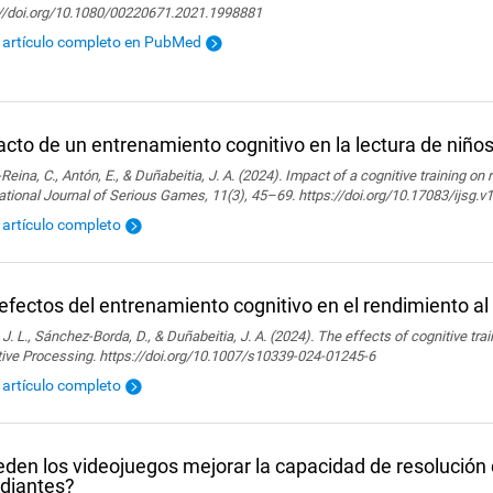
://doi.org/10.1080/00220671.2021.1998881
l artículo completo en PubMed
cto de un entrenamiento cognitivo en la lectura de niño
Reina, C., Antón, E., & Duñabeitia, J. A. (2024). Impact of a cognitive training on 
ational Journal of Serious Games, 11(3), 45–69. https://doi.org/10.17083/ijsg.v
l artículo completo
efectos del entrenamiento cognitivo en el rendimiento al
 J. L., Sánchez-Borda, D., & Duñabeitia, J. A. (2024). The effects of cognitive tra
tive Processing. https://doi.org/10.1007/s10339-024-01245-6
l artículo completo
den los videojuegos mejorar la capacidad de resolución
diantes?