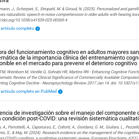
tiva
ann, J., Scherpiet, S., Stropahl, M. & Giroud, N. (2025). Personalized and gamifi
es naturalistic speech-in-noise comprehension in older adults with hearing loss. 
://doi.org/10.1038/s41539-025-00369-4
l artículo completo
ra del funcionamiento cognitivo en adultos mayores san
emática de la importancia clínica del entrenamiento cog
onible en el mercado para prevenir el deterioro cognitivo
M, Weinborn M, Verdile G, Sohrabi HR, Martins RN - Enhancing Cognitive Functio
ematic Review of the Clinical Significance of Commercially Available Computeriz
nting Cognitive Decline - Neuropsychology Review 2017 Jan 14. doi: 10.1007/s
l artículo completo en PubMed
encia de investigación sobre el manejo del componente d
a condición post-COVID: una revisión sistemática cualitati
, A., Perrottelli, A., Caporusso, E., Coltorti, A., Giordano, G. M., Giuliani, L., Pezzella
isi, S., & Maj, M. (2024). Research evidence on the management of the cogniti
st-COVID condition: a qualitative systematic review. European Psychiatry, 67(1).