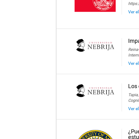
https
Ver e
Impa
Reina-
Intern
Ver e
Los 
Tapia,
Cogni
Ver e
¿Pue
estu