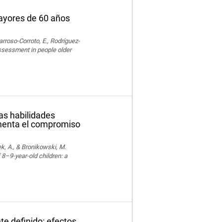
mayores de 60 años
rroso-Corroto, E., Rodríguez-
assessment in people older
las habilidades
omenta el compromiso
k, A., & Bronikowski, M.
 8–9-year-old children: a
te definido: efectos