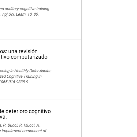
ed auditory-cognitive training
npj Sci. Learn. 10, 80.
os: una revisión
nitivo computarizado
ning in Healthly Older Adults:
ed Cognitive Training in
11065-016-9338-9
e deterioro cognitivo
va.
, P., Bucci, P., Mucci, A.,
ve impairment component of