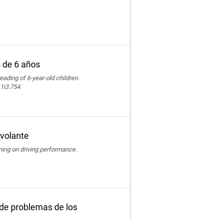
s de 6 años
reading of 6-year-old children.
11i3.754
 volante
ining on driving performance.
 de problemas de los