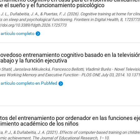
e el sueño y el funcionamiento psicológico
 J. L., Duñabeitia, J. A., & Puertas, F. J. (2026). Cognitive training at home for cli
s on sleep and psychological functioning. Frontiers in Digital Health, 8, 1725773
://doi.org/10.3389/fdgth.2026.1725773
l artículo completo
ovedoso entrenamiento cognitivo basado en la televisió
rabajo y la función ejecutiva
 Shatil, Jaroslava Mikulecká, Francesco Bellotti, Vladimír Burěs - Novel Televis
ves Working Memory and Executive Function - PLOS ONE July 03, 2014. 10.1371
l artículo completo en PubMed
tos del entrenamiento por ordenador en las funciones eje
imiento académico de los niños
, P. J., & Duñabeitia, J. A. (2021). Effects of computer-based training on childr
mic achievement. The Journal of Educational Research, 1–10.