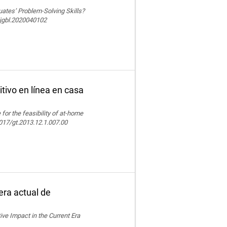
ates’ Problem-Solving Skills?
ijgbl.2020040102
tivo en línea en casa
e for the feasibility of at-home
.4017/gt.2013.12.1.007.00
era actual de
ive Impact in the Current Era