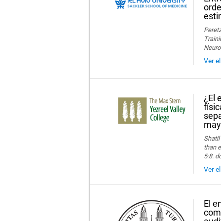
orde
esti
Peretz
Traini
Neuro
Ver e
¿El 
físi
sepa
may
Shatil
than e
5:8. d
Ver e
El e
comp