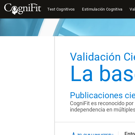
Test Cognitivos
Estimulación Cognitiva
Val
Validación Ci
La bas
Publicaciones cie
CogniFit es reconocido por 
independencia en múltiples 
Entr