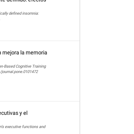
nically defined insomnia:
.
n mejora la memoria
ion-Based Cognitive Training
/journal.pone.0101472
cutivas y el
en’s executive functions and