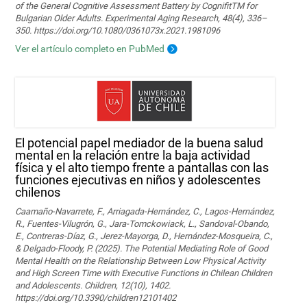
of the General Cognitive Assessment Battery by CognifitTM for
Bulgarian Older Adults. Experimental Aging Research, 48(4), 336–
350. https://doi.org/10.1080/0361073x.2021.1981096
Ver el artículo completo en PubMed
El potencial papel mediador de la buena salud
mental en la relación entre la baja actividad
física y el alto tiempo frente a pantallas con las
funciones ejecutivas en niños y adolescentes
chilenos
Caamaño-Navarrete, F., Arriagada-Hernández, C., Lagos-Hernández,
R., Fuentes-Vilugrón, G., Jara-Tomckowiack, L., Sandoval-Obando,
E., Contreras-Díaz, G., Jerez-Mayorga, D., Hernández-Mosqueira, C.,
& Delgado-Floody, P. (2025). The Potential Mediating Role of Good
Mental Health on the Relationship Between Low Physical Activity
and High Screen Time with Executive Functions in Chilean Children
and Adolescents. Children, 12(10), 1402.
https://doi.org/10.3390/children12101402