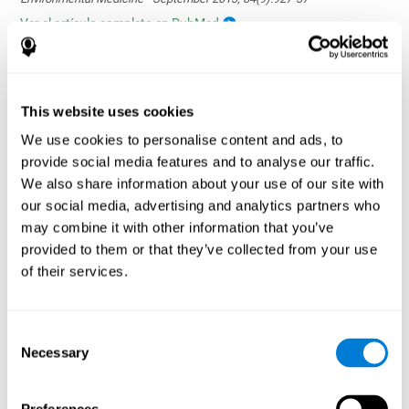
Ver el artículo completo en PubMed
This website uses cookies
We use cookies to personalise content and ads, to
provide social media features and to analyse our traffic.
La influencia de los hábitos saludables en las
funciones cognitivas en un grupo de pacientes
We also share information about your use of our site with
en hemodiálisis
our social media, advertising and analytics partners who
Olczyk, P., Jerzak, P., Letachowicz, K., Gołębiowski, T., Krajewska,
may combine it with other information that you’ve
M., & Kusztal, M. (2023). The Influence of Healthy Habits on
provided to them or that they’ve collected from your use
Cognitive Functions in a Group of Hemodialysis Patients. Journal
of their services.
Of Clinical Medicine, 12(5), 2042.
https://doi.org/10.3390/jcm12052042
Ver el artículo completo
Consent
Necessary
Selection