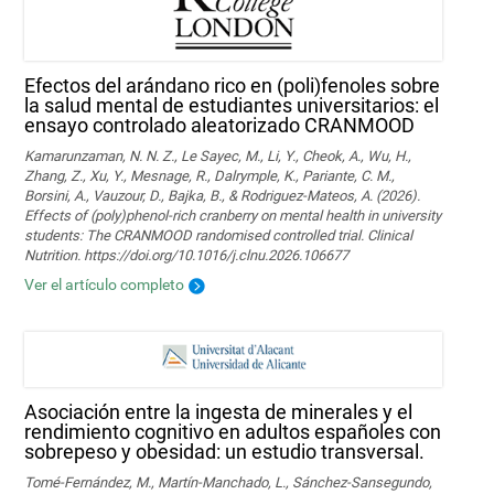
Efectos del arándano rico en (poli)fenoles sobre
la salud mental de estudiantes universitarios: el
ensayo controlado aleatorizado CRANMOOD
Kamarunzaman, N. N. Z., Le Sayec, M., Li, Y., Cheok, A., Wu, H.,
Zhang, Z., Xu, Y., Mesnage, R., Dalrymple, K., Pariante, C. M.,
Borsini, A., Vauzour, D., Bajka, B., & Rodriguez-Mateos, A. (2026).
Effects of (poly)phenol-rich cranberry on mental health in university
students: The CRANMOOD randomised controlled trial. Clinical
Nutrition. https://doi.org/10.1016/j.clnu.2026.106677
Ver el artículo completo
Asociación entre la ingesta de minerales y el
rendimiento cognitivo en adultos españoles con
sobrepeso y obesidad: un estudio transversal.
Tomé-Fernández, M., Martín-Manchado, L., Sánchez-Sansegundo,