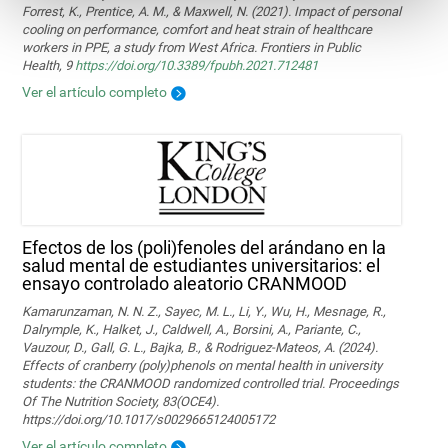
Forrest, K., Prentice, A. M., & Maxwell, N. (2021). Impact of personal
cooling on performance, comfort and heat strain of healthcare
workers in PPE, a study from West Africa. Frontiers in Public
Health, 9
https://doi.org/10.3389/fpubh.2021.712481
Ver el artículo completo
Efectos de los (poli)fenoles del arándano en la
salud mental de estudiantes universitarios: el
ensayo controlado aleatorio CRANMOOD
Kamarunzaman, N. N. Z., Sayec, M. L., Li, Y., Wu, H., Mesnage, R.,
Dalrymple, K., Halket, J., Caldwell, A., Borsini, A., Pariante, C.,
Vauzour, D., Gall, G. L., Bajka, B., & Rodriguez-Mateos, A. (2024).
Effects of cranberry (poly)phenols on mental health in university
students: the CRANMOOD randomized controlled trial. Proceedings
Of The Nutrition Society, 83(OCE4).
https://doi.org/10.1017/s0029665124005172
Ver el artículo completo