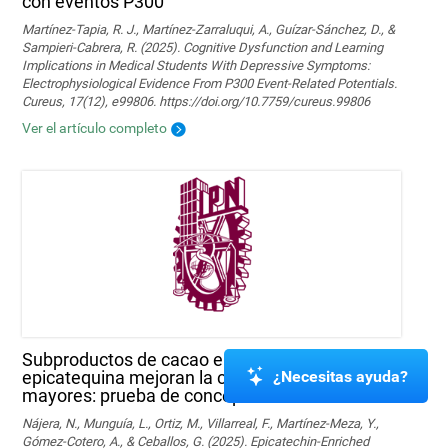
con eventos P300
Martínez-Tapia, R. J., Martínez-Zarraluqui, A., Guízar-Sánchez, D., &
Sampieri-Cabrera, R. (2025). Cognitive Dysfunction and Learning
Implications in Medical Students With Depressive Symptoms:
Electrophysiological Evidence From P300 Event-Related Potentials.
Cureus, 17(12), e99806. https://doi.org/10.7759/cureus.99806
Ver el artículo completo
Subproductos de cacao enriquecidos con
¿Necesitas ayuda?
epicatequina mejoran la cognición en sujetos
mayores: prueba de concepto
Nájera, N., Munguía, L., Ortiz, M., Villarreal, F., Martínez-Meza, Y.,
Gómez-Cotero, A., & Ceballos, G. (2025). Epicatechin-Enriched