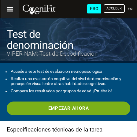
PRO
ACCEDER
ESP
Test de
denominación
VIPER-NAM: Test de Decodificación
Accede a este test de evaluación neuropsicológica.
Realiza una evaluación cognitiva del nivel de denominación y
percepción visual entre otras habilidades cognitivas.
Compara los resultados por grupos de edad. ¡Pruébalo!
EMPEZAR AHORA
Especificaciones técnicas de la tarea