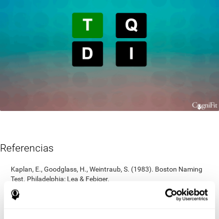
Referencias
Kaplan, E., Goodglass, H., Weintraub, S. (1983). Boston Naming
Test. Philadelphia: Lea & Febiger.
Wechsler, D. (1997). WAIS-III: Wechsler Adult Intelligence Scale -
Third edition administration and scoring manual. San Antonio,
TX: Psychological Corporation.