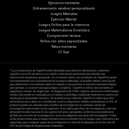
Ejercicios mentales
Entrenamiento cerebral personalizado
Juegos Mentales
Ejercicio Mental
Juegos Online para la memoria
Juegos Matemáticos Divertidos
Comprensión lectora
Niños con altas capacidades
Retos mentales
CI Test
* Las evaluaciones de CogniFit están diseñadas para detectar alteraciones y deterioro
cognitivo con el fin de ofrecer a un médico información pertinente para diseñar una
intervención terapéutica apropiada. En un entorno clínico, los resultados de CogniFit (cuando
son interpretados por un profesional de la salud cualificado), se pueden utilizar como ayuda
para determinar si un individuo debe ser dirigido a una posterior evaluación neuropsicológica
(por ejemplo, un examen neuropsicológico completo). CogniFit no ofrece directamente un
diagnóstico médico de ningún tipo. Un diagnóstico de TDAH, dislexia, demencia o enfermedad
similar sólo puede ser realizada por un médico o psicólogo cualificado teniendo en cuenta una
amplia gama de posibles factores. De acuerdo al uso indicado, CogniFit no indica que esta
herramienta sea o deba ser considerada como un dispositivo médico certicado por la FDA. El
producto puede ser utilizado para estudios de investigación en cualquier campo de
investigación relacionado con la cognición. Si se utiliza para fines de investigación, todo uso
del producto debe hacerse en los sujetos humanos apropiados conforme al procedimiento
dictado por el centro de investigación y será una obligación por parte del investigador. Todas
estas protecciones para el sujeto humano nunca no podrán ser, en ningún caso, inferiores a las
requeridas para cualquier sujeto de investigación en virtud de lo dispuesto en la Sección 45
CFR 46 del Código de Regulaciones Federales.