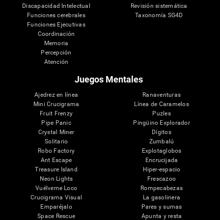
Discapacidad Intelectual
Revisión sistemática
Funciones cerebrales
Taxonomía SG4D
Funciones Ejecutivas
Coordinación
Memoria
Percepción
Atención
Juegos Mentales
Ajedrez en línea
Ranaventuras
Mini Crucigrama
Línea de Caramelos
Fruit Frenzy
Puzles
Pipe Panic
Pingüino Explorador
Crystal Miner
Dígitos
Solitario
Zumbalú
Robo Factory
Explotaglobos
Ant Escape
Encrucijada
Treasure Island
Hiper-espacio
Neon Lights
Frescazoo
Vuélveme Loco
Rompecabezas
Crucigrama Visual
La gasolinera
Emparéjalo
Pares y sumas
Space Rescue
Apunta y resta