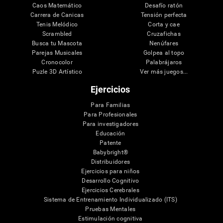
Caos Matemático
Desafío ratón
Carrera de Canicas
Tensión perfecta
Tenis Melódico
Corta y cae
Scrambled
Cruzafichas
Busca tu Mascota
Nenúfares
Parejas Musicales
Golpea al topo
Cronocolor
Palabrájaros
Puzle 3D Artístico
Ver más juegos...
Ejercicios
Para Familias
Para Profesionales
Para investigadores
Educación
Patente
Babybright®
Distribuidores
Ejercicios para niños
Desarrollo Cognitivo
Ejercicios Cerebrales
Sistema de Entrenamiento Individualizado (ITS)
Pruebas Mentales
Estimulación cognitiva