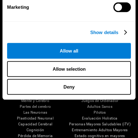
Marketing
Show details
Allow all
Síguenos en
Allow selection
Tu Cerebro
Investigación
Deny
El Cerebro Humano
Validación de las Terapias Digitales
Mente y Cerebro
Juegos de Ordenador
Partes del cerebro
Adultos Sanos
Las Neuronas
Pilotos
Plasticidad Neuronal
Evaluación Holistica
Capacidad Cerebral
Personas Mayores Saludables (iTV)
Cognición
Entrenamiento Adultos Mayores
Pérdida de Memoria
Estado cognitivo en mayores