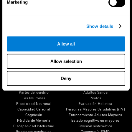
Marketing
Show details
Síguenos en
Allow all
Allow selection
Tu Cerebro
Investigación
Deny
El Cerebro Humano
Validación de las Terapias Digitales
Mente y Cerebro
Juegos de Ordenador
Partes del cerebro
Adultos Sanos
Las Neuronas
Pilotos
Plasticidad Neuronal
Evaluación Holistica
Capacidad Cerebral
Personas Mayores Saludables (iTV)
Cognición
Entrenamiento Adultos Mayores
Pérdida de Memoria
Estado cognitivo en mayores
Discapacidad Intelectual
Revisión sistemática
Funciones cerebrales
Taxonomía SG4D