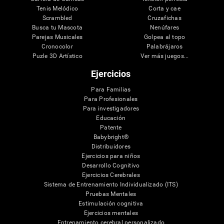
Tenis Melódico
Corta y cae
Scrambled
Cruzafichas
Busca tu Mascota
Nenúfares
Parejas Musicales
Golpea al topo
Cronocolor
Palabrájaros
Puzle 3D Artístico
Ver más juegos...
Ejercicios
Para Familias
Para Profesionales
Para investigadores
Educación
Patente
Babybright®
Distribuidores
Ejercicios para niños
Desarrollo Cognitivo
Ejercicios Cerebrales
Sistema de Entrenamiento Individualizado (ITS)
Pruebas Mentales
Estimulación cognitiva
Ejercicios mentales
Entrenamiento cerebral personalizado