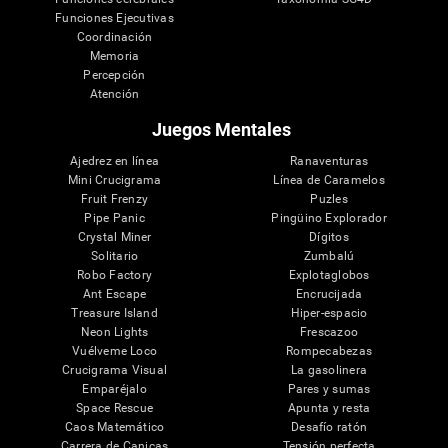
Funciones Ejecutivas
Coordinación
Memoria
Percepción
Atención
Juegos Mentales
Ajedrez en línea
Ranaventuras
Mini Crucigrama
Línea de Caramelos
Fruit Frenzy
Puzles
Pipe Panic
Pingüino Explorador
Crystal Miner
Dígitos
Solitario
Zumbalú
Robo Factory
Explotaglobos
Ant Escape
Encrucijada
Treasure Island
Hiper-espacio
Neon Lights
Frescazoo
Vuélveme Loco
Rompecabezas
Crucigrama Visual
La gasolinera
Emparéjalo
Pares y sumas
Space Rescue
Apunta y resta
Caos Matemático
Desafío ratón
Carrera de Canicas
Tensión perfecta