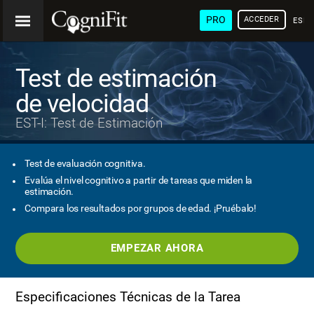
PRO
ACCEDER
ESP
Test de estimación
de velocidad
EST-I: Test de Estimación
Test de evaluación cognitiva.
Evalúa el nivel cognitivo a partir de tareas que miden la
estimación.
Compara los resultados por grupos de edad. ¡Pruébalo!
EMPEZAR AHORA
Especificaciones Técnicas de la Tarea