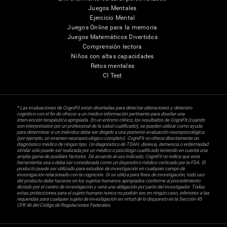
Juegos Mentales
Ejercicio Mental
Juegos Online para la memoria
Juegos Matemáticos Divertidos
Comprensión lectora
Niños con altas capacidades
Retos mentales
CI Test
* Las evaluaciones de CogniFit están diseñadas para detectar alteraciones y deterioro
cognitivo con el fin de ofrecer a un médico información pertinente para diseñar una
intervención terapéutica apropiada. En un entorno clínico, los resultados de CogniFit (cuando
son interpretados por un profesional de la salud cualificado), se pueden utilizar como ayuda
para determinar si un individuo debe ser dirigido a una posterior evaluación neuropsicológica
(por ejemplo, un examen neuropsicológico completo). CogniFit no ofrece directamente un
diagnóstico médico de ningún tipo. Un diagnóstico de TDAH, dislexia, demencia o enfermedad
similar sólo puede ser realizada por un médico o psicólogo cualificado teniendo en cuenta una
amplia gama de posibles factores. De acuerdo al uso indicado, CogniFit no indica que esta
herramienta sea o deba ser considerada como un dispositivo médico certicado por la FDA. El
producto puede ser utilizado para estudios de investigación en cualquier campo de
investigación relacionado con la cognición. Si se utiliza para fines de investigación, todo uso
del producto debe hacerse en los sujetos humanos apropiados conforme al procedimiento
dictado por el centro de investigación y será una obligación por parte del investigador. Todas
estas protecciones para el sujeto humano nunca no podrán ser, en ningún caso, inferiores a las
requeridas para cualquier sujeto de investigación en virtud de lo dispuesto en la Sección 45
CFR 46 del Código de Regulaciones Federales.