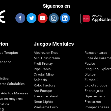
Síguenos en
ción
Juegos Mentales
las Terapias
Ajedrez en línea
Ranaventuras
Mini Crucigrama
Línea de Carame
denador
Fruit Frenzy
Puzles
Pipe Panic
Pingüino Explor
Crystal Miner
Dígitos
istica
Solitario
Zumbalú
res Saludables
Robo Factory
Explotaglobos
Ant Escape
Encrucijada
 Adultos Mayores
Treasure Island
Hiper-espacio
ivo en mayores
Neon Lights
Frescazoo
mática
Vuélveme Loco
Rompecabezas
G4D