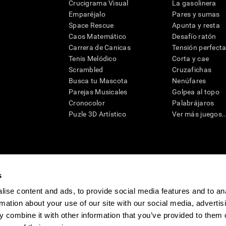
Crucigrama Visual
La gasolinera
Emparéjalo
Pares y sumas
Space Rescue
Apunta y resta
Caos Matemático
Desafío ratón
Carrera de Canicas
Tensión perfect
Tenis Melódico
Corta y cae
Scrambled
Cruzafichas
Busca tu Mascota
Nenúfares
Parejas Musicales
Golpea al topo
Cronocolor
Palabrájaros
Puzle 3D Artístico
Ver más juegos..
s
raciones y deterioro cognitivo con el fin de ofrecer a un médico información pertinente p
un profesional de la salud cualificado), se pueden utilizar como ayuda para determinar si u
eto). CogniFit no ofrece directamente un diagnóstico médico de ningún tipo. Un diagnóst
ise content and ads, to provide social media features and to an
ndo en cuenta una amplia gama de posibles factores. De acuerdo al uso indicado, CogniFit
rmation about your use of our site with our social media, advertis
utilizado para estudios de investigación en cualquier campo de investigación relacionado c
conforme al procedimiento dictado por el centro de investigación y será una obligación p
 combine it with other information that you’ve provided to them o
as requeridas para cualquier sujeto de investigación en virtud de lo dispuesto en la Secc