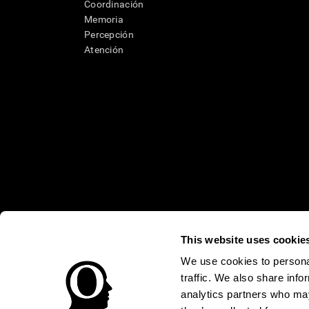
Coordinación
Memoria
Percepción
Atención
This website uses cookie
* Las evaluaciones de CogniFit están diseñadas para detectar alte
clínico, los resultados de CogniFit (cuando son interpretados por 
neuropsicológica (por ejemplo, un examen neuropsicológico compl
We use cookies to personal
puede ser realizada por un médico o psicólogo cualificado tenie
traffic. We also share info
un dispositivo médico certicado por la FDA. El producto puede ser 
uso del producto debe hacerse en los sujetos humanos apropiados 
analytics partners who may
sujeto humano nunca no podrán ser, en ningún caso, inferiores a l