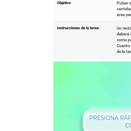
Objetivo
Pulsar e
cantidad
área pe
Instrucciones de la tarea:
Un rectá
deberá 
como pu
Cuanto m
de la ta