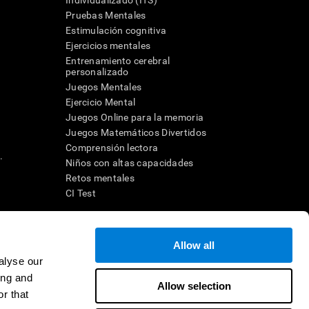
Individualizado (ITS)
Pruebas Mentales
Estimulación cognitiva
Ejercicios mentales
Entrenamiento cerebral
a
personalizado
Juegos Mentales
Ejercicio Mental
Juegos Online para la memoria
Juegos Matemáticos Divertidos
Comprensión lectora
.
Niños con altas capacidades
Retos mentales
CI Test
ara diseñar una intervención terapéutica apropiada. En un entorno
Allow all
n individuo debe ser dirigido a una posterior evaluación
ico de TDAH, dislexia, demencia o enfermedad similar sólo
alyse our
 no indica que esta herramienta sea o deba ser considerada como
ing and
on la cognición. Si se utiliza para fines de investigación, todo
Allow selection
or parte del investigador. Todas estas protecciones para el
r that
ión 45 CFR 46 del Código de Regulaciones Federales.