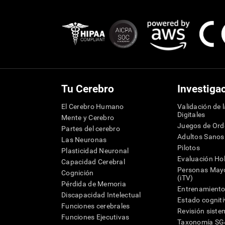
Tu Cerebro
Investiga
El Cerebro Humano
Validación de 
Digitales
Mente y Cerebro
Juegos de Or
Partes del cerebro
Adultos Sanos
Las Neuronas
Pilotos
Plasticidad Neuronal
Evaluación Hol
Capacidad Cerebral
Personas Mayo
Cognición
(iTV)
Pérdida de Memoria
Entrenamiento
Discapacidad Intelectual
Estado cognit
Funciones cerebrales
Revisión siste
Funciones Ejecutivas
Taxonomía S