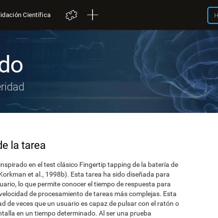
idación Científica
H
ado
ridad
e la tarea
spirado en el test clásico Fingertip tapping de la batería de
Korkman et al., 1998b). Esta tarea ha sido diseñada para
uario, lo que permite conocer el tiempo de respuesta para
a velocidad de procesamiento de tareas más complejas. Esta
ad de veces que un usuario es capaz de pulsar con el ratón o
ntalla en un tiempo determinado. Al ser una prueba