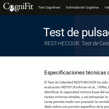
Test Cognitivos
Estimulación Cognitiva
Val
Test de puls
REST-HECOOR: Test de Cele
Especificaciones técnicas d
El Test de Celeridad REST-HECOOR ha sido in
evaluación NEPSY (Korkman et al., 1998a, 
identificar la capacidad motora base del us
tareas motoras simples, y así extrapolar l
tarea permite medir con precisión la cantid
dedo sobre una porción específica de la pa