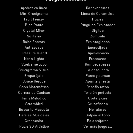
Ajedrez en línea
Ranaventuras
Mini Crucigrama
Línea de Caramelos
Fruit Frenzy
Puzles
Pipe Panic
Pingüino Explorador
Crystal Miner
Dígitos
Solitario
Zumbalú
Robo Factory
Explotaglobos
Ant Escape
Encrucijada
Treasure Island
Hiper-espacio
Neon Lights
Frescazoo
Vuélveme Loco
Rompecabezas
Crucigrama Visual
La gasolinera
Emparéjalo
Pares y sumas
Space Rescue
Apunta y resta
Caos Matemático
Desafío ratón
Carrera de Canicas
Tensión perfecta
Tenis Melódico
Corta y cae
Scrambled
Cruzafichas
Busca tu Mascota
Nenúfares
Parejas Musicales
Golpea al topo
Cronocolor
Palabrájaros
Puzle 3D Artístico
Ver más juegos...