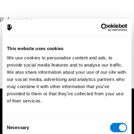
Referencias
Corsi, P.M. (1972). Human memory and the medial temporal
region of the brain (Ph.D.). McGill University.
Kessels, R. P. C.; van Zandvoort, M. J. E.; Postma, A.; Kappelle, L.
This website uses cookies
J.; de Haan, E. H. F (2000). "The Corsi Block-Tapping Task:
We use cookies to personalise content and ads, to
Standardization and Normative Data". Applied Neuropsychology.
provide social media features and to analyse our traffic.
7 (4): 252–258
We also share information about your use of our site with
Wechsler, D. (1945). Wechsler memory scale. Psychological
our social media, advertising and analytics partners who
Corporation
may combine it with other information that you’ve
provided to them or that they’ve collected from your use
of their services.
Consent
Necessary
Selection