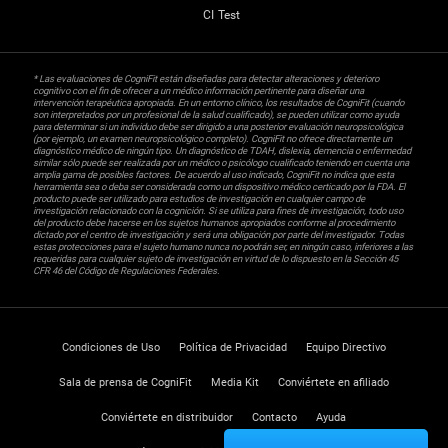
CI Test
* Las evaluaciones de CogniFit están diseñadas para detectar alteraciones y deterioro
cognitivo con el fin de ofrecer a un médico información pertinente para diseñar una
intervención terapéutica apropiada. En un entorno clínico, los resultados de CogniFit (cuando
son interpretados por un profesional de la salud cualificado), se pueden utilizar como ayuda
para determinar si un individuo debe ser dirigido a una posterior evaluación neuropsicológica
(por ejemplo, un examen neuropsicológico completo). CogniFit no ofrece directamente un
diagnóstico médico de ningún tipo. Un diagnóstico de TDAH, dislexia, demencia o enfermedad
similar sólo puede ser realizada por un médico o psicólogo cualificado teniendo en cuenta una
amplia gama de posibles factores. De acuerdo al uso indicado, CogniFit no indica que esta
herramienta sea o deba ser considerada como un dispositivo médico certicado por la FDA. El
producto puede ser utilizado para estudios de investigación en cualquier campo de
investigación relacionado con la cognición. Si se utiliza para fines de investigación, todo uso
del producto debe hacerse en los sujetos humanos apropiados conforme al procedimiento
dictado por el centro de investigación y será una obligación por parte del investigador. Todas
estas protecciones para el sujeto humano nunca no podrán ser, en ningún caso, inferiores a las
requeridas para cualquier sujeto de investigación en virtud de lo dispuesto en la Sección 45
CFR 46 del Código de Regulaciones Federales.
Condiciones de Uso
Política de Privacidad
Equipo Directivo
Sala de prensa de CogniFit
Media Kit
Conviértete en afiliado
Conviértete en distribuidor
Contacto
Ayuda