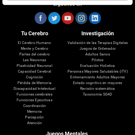
Síguenos en
Tu Cerebro
Investigación
El Cerebro Humano
Validación de las Terapias Digitales
Mente y Cerebro
Juegos de Ordenador
Partes del cerebro
Adultos Sanos
Las Neuronas
Pilotos
Plasticidad Neuronal
Evaluación Holistica
Capacidad Cerebral
Personas Mayores Saludables (iTV)
Cognición
Entrenamiento Adultos Mayores
Pérdida de Memoria
Estado cognitivo en mayores
Discapacidad Intelectual
Revisión sistemática
Funciones cerebrales
Taxonomía SG4D
Funciones Ejecutivas
Coordinación
Memoria
Percepción
Atención
Juegos Mentales