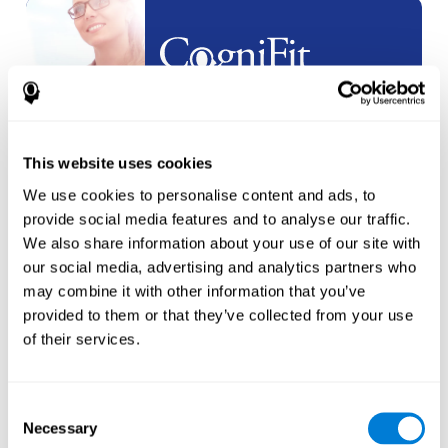
ホワイトラベル
パー
トナーシップ
This website uses cookies
新しいアカウント
を作成する
We use cookies to personalise content and ads, to
provide social media features and to analyse our traffic.
We also share information about your use of our site with
our social media, advertising and analytics partners who
may combine it with other information that you’ve
provided to them or that they’ve collected from your use
アスリート
of their services.
新しいアスリート
のアカウントを
作成する
Consent
Necessary
Selection
もしくは
トレーナー用の追加アカウントを作