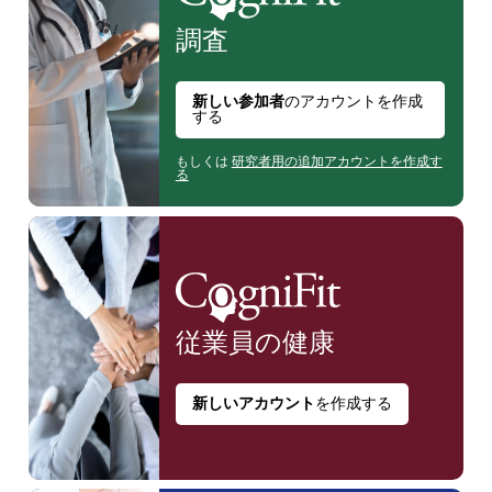
調査
新しい参加者
のアカウントを作成
する
もしくは
研究者用の追加アカウントを作成す
る
従業員の
健康
新しいアカウント
を作成する