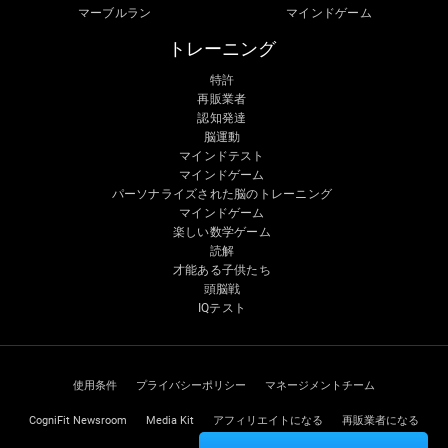
マーブルラン
マインドゲーム
トレーニング
特許
再販業者
認知発達
脳運動
マインドテスト
マインドゲーム
パーソナライズされた脳のトレーニング
マインドゲーム
楽しい数学ゲーム
読解
才能ある子供たち
頭脳戦
IQテスト
使用条件
プライバシーポリシー
マネージメントチーム
CogniFit Newsroom
Media Kit
アフィリエイトになる
再販業者になる