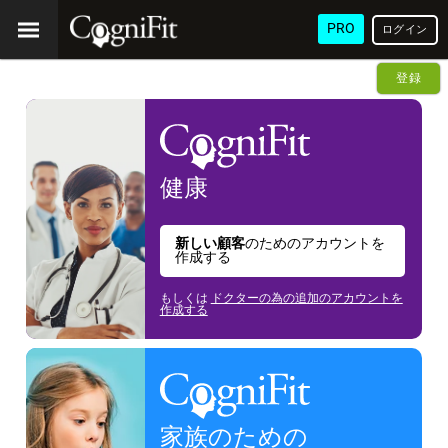
PRO
ログイン
登録
健康
新しい顧客
のためのアカウントを
作成する
もしくは
ドクターの為の追加のアカウントを
作成する
家族のための