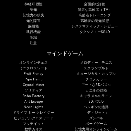
神経可塑性
全面的な評価
認知
健康な高齢者（iTV）
記憶力の損失
高齢者トレーニング
知的障害
高齢者の認知状態
脳機能
システマティック・レビュー
執行機能
タクソノミーSG4D
認識
注意
マインドゲーム
オンラインチェス
メロディー テニス
ミニクロスワード
スクランブルド
Fruit Frenzy
ミュージカル・カップル
Pipe Panic
クロノカラー
Crystal Miner
アートな3Dパズル
ソリティア
カエルの冒険
Robo Factory
キャラメルのライン
Ant Escape
3Dパズル
Neon Lights
ペンギンの迷路
ドライブ ミー クレイジー
「ディジット」
ビジュアルクロスワード
ズンバル
マッチイット
ボードゲーム
数学カオス
記憶力用オンラインゲーム