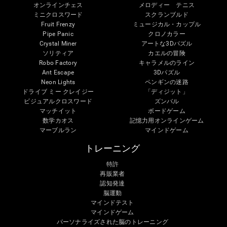
オンラインチェス
メロディー テニス
ミニクロスワード
スクランブルド
Fruit Frenzy
ミュージカル・カップル
Pipe Panic
クロノカラー
Crystal Miner
アートな3Dパズル
ソリティア
カエルの冒険
Robo Factory
キャラメルのライン
Ant Escape
3Dパズル
Neon Lights
ペンギンの迷路
ドライブ ミー クレイジー
「ディジット」
ビジュアルクロスワード
ズンバル
マッチイット
ボードゲーム
数学カオス
記憶力用オンラインゲーム
マーブルラン
マインドゲーム
トレーニング
特許
再販業者
認知発達
脳運動
マインドテスト
マインドゲーム
パーソナライズされた脳のトレーニング