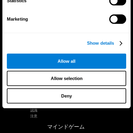
Statistics
で私たちをフォローしてください
Marketing
Show details
あなたの脳
研究
心と脳
デジタル治療法の検証
あなたの脳についての事実
コンピューターゲーム
Allow all
脳の部分
健康な大人
ニューロン
パイロット
神経可塑性
全面的な評価
Allow selection
認知
健康な高齢者（iTV）
記憶力の損失
高齢者トレーニング
知的障害
高齢者の認知状態
Deny
脳機能
システマティック・レビュー
執行機能
タクソノミーSG4D
認識
注意
マインドゲーム