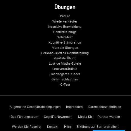
Übungen
Patent
Wiederverkäufer
Kognitive Entwicklung
Gehirntrainings
Gehirntest
Kognitive Stimulation
Mentale Übungen
Personalisiertes Gehirntraining
Mentale Übung
Lustige Mathe-Spiele
Leseverständnis
Hochbegabte Kinder
Gehirnschlachten
IQ-Test
Allgemeine Geschäftsbedingungen
Impressum
Datenschutzrichtlinien
Das Führungsteam
CogniFit Newsroom
Media Kit
Partner werden
Werden Sie Reseller
Kontakt
Hilfe
Erklärung zur Barrierefreiheit