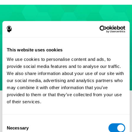
This website uses cookies
We use cookies to personalise content and ads, to
provide social media features and to analyse our traffic.
We also share information about your use of our site with
our social media, advertising and analytics partners who
may combine it with other information that you’ve
provided to them or that they’ve collected from your use
Verweise
of their services.
Eriksen, B. A.; Eriksen, C. W. (1974). "Effects of noise letters upon
identification of a target letter in a non- search task". Perception
and Psychophysics. 16: 143–149. doi:10.3758/bf03203267.
Consent
Necessary
Selection