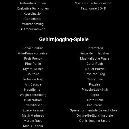
Gehirnfunktionen
Systematische Revision
Exekutive Funktionen
Taxonomie SG4D
Koordination
Gedächtnis
Wahrnehmung
Aufmerksamkeit
Gehirnjogging-Spiele
Schach online
Scrambled
Mini-Kreuzworträtsel
Finde dein Haustier
Fruit Frenzy
Musikalische Paare
Pipe Panic
Color Rush
Crystal Miner
3D Art Puzzle
Solitaire
Save the Frog
Robo Factory
Candy Line
Ant Escape
Puzzles
Neonlichter
Pinguin-Labyrinth
Wegbeschreibung
Digits
Bilderrätsel
Bunte Biene
Schreibtisch
Knallbiene
Space Rescue
Spiele für mentale Beweglichkeit
Math Madness
Online-Gedächtnisspiele
Marble Race
Gehirnjogging-Spiele
Musik-Tennis