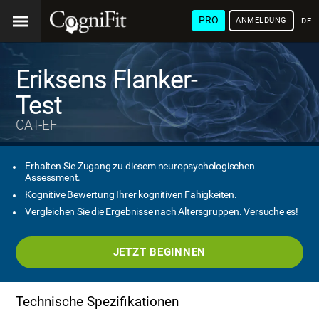
PRO
ANMELDUNG
DEU
Eriksens Flanker-
Test
CAT-EF
Erhalten Sie Zugang zu diesem neuropsychologischen
Assessment.
Kognitive Bewertung Ihrer kognitiven Fähigkeiten.
Vergleichen Sie die Ergebnisse nach Altersgruppen. Versuche es!
JETZT BEGINNEN
Technische Spezifikationen