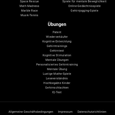
Space Rescue
Spiele für mentale Beweglichkeit
Math Madness
Online-Gedächtnisspiele
Marble Race
Gehirnjogging-Spiele
Musik-Tennis
Übungen
Patent
Wiederverkäufer
Kognitive Entwicklung
Gehirntrainings
Gehirntest
Kognitive Stimulation
Mentale Übungen
Personalisiertes Gehirntraining
Mentale Übung
Lustige Mathe-Spiele
Leseverständnis
Hochbegabte Kinder
Gehirnschlachten
IQ-Test
Allgemeine Geschäftsbedingungen
Impressum
Datenschutzrichtlinien