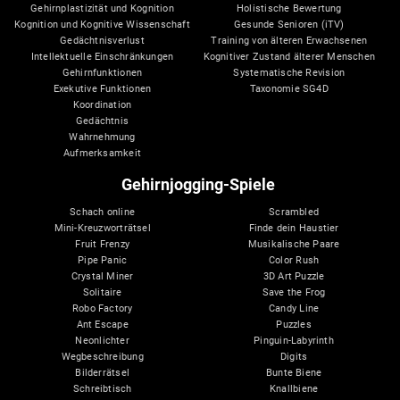
Gehirnplastizität und Kognition
Holistische Bewertung
Kognition und Kognitive Wissenschaft
Gesunde Senioren (iTV)
Gedächtnisverlust
Training von älteren Erwachsenen
Intellektuelle Einschränkungen
Kognitiver Zustand älterer Menschen
Gehirnfunktionen
Systematische Revision
Exekutive Funktionen
Taxonomie SG4D
Koordination
Gedächtnis
Wahrnehmung
Aufmerksamkeit
Gehirnjogging-Spiele
Schach online
Scrambled
Mini-Kreuzworträtsel
Finde dein Haustier
Fruit Frenzy
Musikalische Paare
Pipe Panic
Color Rush
Crystal Miner
3D Art Puzzle
Solitaire
Save the Frog
Robo Factory
Candy Line
Ant Escape
Puzzles
Neonlichter
Pinguin-Labyrinth
Wegbeschreibung
Digits
Bilderrätsel
Bunte Biene
Schreibtisch
Knallbiene