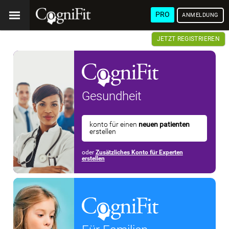
PRO
ANMELDUNG
JETZT REGISTRIEREN
Gesundheit
konto für einen
neuen patienten
erstellen
oder
Zusätzliches Konto für Experten
erstellen