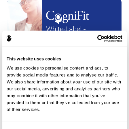
White-Label
-
Partnerschaften
ein
neues konto
erstellen
This website uses cookies
We use cookies to personalise content and ads, to
provide social media features and to analyse our traffic.
We also share information about your use of our site with
our social media, advertising and analytics partners who
Sportler
may combine it with other information that you’ve
provided to them or that they’ve collected from your use
of their services.
erstellen sie ein konto für einen
neuen athleten
oder
Erstellen Sie ein zusätzliches Konto für