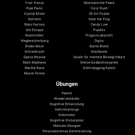
Fruit Frenzy
Musikalische Paare
Pipe Panic
Color Rush
Crystal Miner
3D Art Puzzle
Solitaire
Save the Frog
Robo Factory
Candy Line
Ant Escape
Puzzles
Neonlichter
Pinguin-Labyrinth
Wegbeschreibung
Digits
Bilderrätsel
Bunte Biene
Schreibtisch
Knallbiene
Space Rescue
Spiele für mentale Beweglichkeit
Math Madness
Online-Gedächtnisspiele
Marble Race
Gehirnjogging-Spiele
Musik-Tennis
Übungen
Patent
Wiederverkäufer
Kognitive Entwicklung
Gehirntrainings
Gehirntest
Kognitive Stimulation
Mentale Übungen
Personalisiertes Gehirntraining