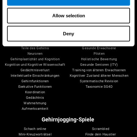
Allow selection
Dein Gehirn
Forschung
Deny
Gehirn und Verstand
Validierung digitaler Therapeutika
Über dein Gehirn
Computerspiele
Teile des Gehirns
Gesunde Erwachsene
Neuronen
Piloten
Gehirnplastizität und Kognition
Holistische Bewertung
Kognition und Kognitive Wissenschaft
Gesunde Senioren (iTV)
Gedächtnisverlust
Training von älteren Erwachsenen
Intellektuelle Einschränkungen
Kognitiver Zustand älterer Menschen
Gehirnfunktionen
Systematische Revision
Exekutive Funktionen
Taxonomie SG4D
Koordination
Gedächtnis
Wahrnehmung
Aufmerksamkeit
Gehirnjogging-Spiele
Schach online
Scrambled
Mini-Kreuzworträtsel
Finde dein Haustier