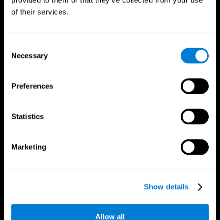
of their services.
Consent
Necessary
Selection
Preferences
CogniFit App
Statistics
Marketing
Show details
Folge uns
Allow all