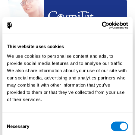
White
Label
Partnerstvo
This website uses cookies
napravi
novi nalog
We use cookies to personalise content and ads, to
provide social media features and to analyse our traffic.
We also share information about your use of our site with
our social media, advertising and analytics partners who
may combine it with other information that you’ve
provided to them or that they’ve collected from your use
of their services.
Sportisti
napravite nalog za
novog
Consent
sportistu
Necessary
Selection