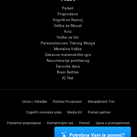
Patent
Preprodavci
Kognitivni Razvoj
Vežba za Mozak
Kviz
Vežbe za Um
Personalizovani Trening Mozga
Mentalna Vežba
Zabavne matematičke igre
Razumevanje pročitanog
Darovita deca
Brain Battles
IQ Test
Uslovi i Odredbe
Politika Privatnosti
Menadžment Tim
CogniFit novinska soba
Media Kit
Postati partner
Postanite preprodavac
Kontaktirajte nas
Pomoć
Izjava o pristupačnosti
Centar poverenja
Potrebna Vam je pomoć?