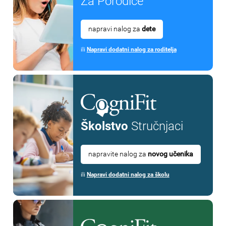
Za Porodice
napravi nalog za
dete
ili
Napravi dodatni nalog za roditelja
Školstvo
Stručnjaci
napravite nalog za
novog učenika
ili
Napravi dodatni nalog za školu