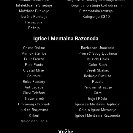
Intelektualne Smetnje
Kognitivno stanje kod odraslih
Moždane Funkcije
Sistematska revizija
Izvršne Funkcije
Kategorija SG4D
Percepcija
Pažnja
Igrice I Mentalna Razonoda
Chess Online
Razbacan Unaokolo
Mini ukrštenica
Pronađi Svog Ljubimca
Fruit Frenzy
Muzički Haos
Pipe Panic
Color Rush
Crystal Miner
Veseli Skakač
Solitaire
Ređanje Slatkiša
Robo Factory
Puzzle
Ant Escape
Pingvin Istražuje
Gluvi Telefoni
Cifre
Tražena reč
Boje i Pčela
Promešaj i Pronađi
Igrice za Mentalnu Agilnost
Lud za Brojevima
Onlajn Igrice Memorije
Klikeri
Igrice i Mentalna Razonoda
Melodičan Tenis
Vežbe