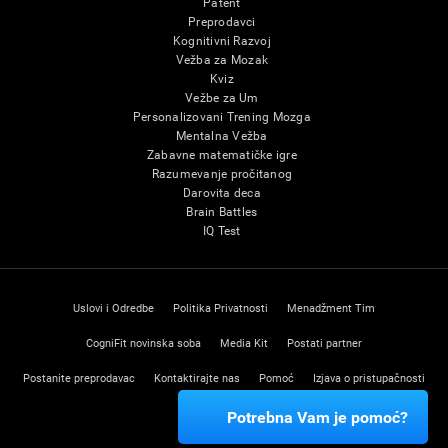
Patent
Preprodavci
Kognitivni Razvoj
Vežba za Mozak
Kviz
Vežbe za Um
Personalizovani Trening Mozga
Mentalna Vežba
Zabavne matematičke igre
Razumevanje pročitanog
Darovita deca
Brain Battles
IQ Test
Uslovi i Odredbe
Politika Privatnosti
Menadžment Tim
CogniFit novinska soba
Media Kit
Postati partner
Postanite preprodavac
Kontaktirajte nas
Pomoć
Izjava o pristupačnosti
Centar poverenja
Potrebna Vam je pomoć?