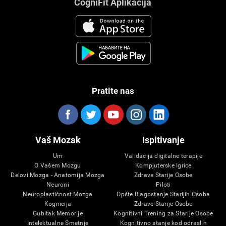
CogniFit Aplikacija
Pratite nas
Vaš Mozak
Ispitivanje
Um
Validacija digitalne terapije
O Vašem Mozgu
Kompjuterske Igrice
Delovi Mozga - Anatomija Mozga
Zdrave Starije Osobe
Neuroni
Piloti
Neuroplastičnost Mozga
Opšte Blagostanje Starijih Osoba
Kognicija
Zdrave Starije Osobe
Gubitak Memorije
Kognitivni Trening za Starije Osobe
Intelektualne Smetnje
Kognitivno stanje kod odraslih