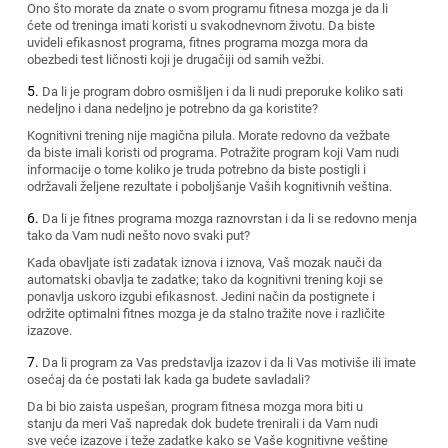
Ono što morate da znate o svom programu fitnesa mozga je da li
ćete od treninga imati koristi u svakodnevnom životu. Da biste
uvideli efikasnost programa, fitnes programa mozga mora da
obezbedi test ličnosti koji je drugačiji od samih vežbi.
Da li je program dobro osmišljen i da li nudi preporuke koliko sati
nedeljno i dana nedeljno je potrebno da ga koristite?
Kognitivni trening nije magična pilula. Morate redovno da vežbate
da biste imali koristi od programa. Potražite program koji Vam nudi
informacije o tome koliko je truda potrebno da biste postigli i
održavali željene rezultate i poboljšanje Vaših kognitivnih veština.
Da li je fitnes programa mozga raznovrstan i da li se redovno menja
tako da Vam nudi nešto novo svaki put?
Kada obavljate isti zadatak iznova i iznova, Vaš mozak nauči da
automatski obavlja te zadatke; tako da kognitivni trening koji se
ponavlja uskoro izgubi efikasnost. Jedini način da postignete i
održite optimalni fitnes mozga je da stalno tražite nove i različite
izazove.
Da li program za Vas predstavlja izazov i da li Vas motiviše ili imate
osećaj da će postati lak kada ga budete savladali?
Da bi bio zaista uspešan, program fitnesa mozga mora biti u
stanju da meri Vaš napredak dok budete trenirali i da Vam nudi
sve veće izazove i teže zadatke kako se Vaše kognitivne veštine