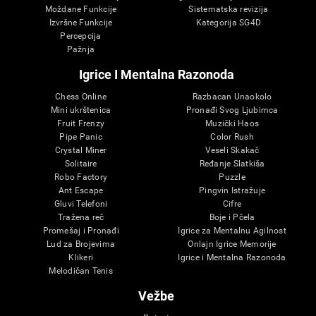
Moždane Funkcije
Sistematska revizija
Izvršne Funkcije
Kategorija SG4D
Percepcija
Pažnja
Igrice I Mentalna Razonoda
Chess Online
Razbacan Unaokolo
Mini ukrštenica
Pronađi Svog Ljubimca
Fruit Frenzy
Muzički Haos
Pipe Panic
Color Rush
Crystal Miner
Veseli Skakač
Solitaire
Ređanje Slatkiša
Robo Factory
Puzzle
Ant Escape
Pingvin Istražuje
Gluvi Telefoni
Cifre
Tražena reč
Boje i Pčela
Promešaj i Pronađi
Igrice za Mentalnu Agilnost
Lud za Brojevima
Onlajn Igrice Memorije
Klikeri
Igrice i Mentalna Razonoda
Melodičan Tenis
Vežbe