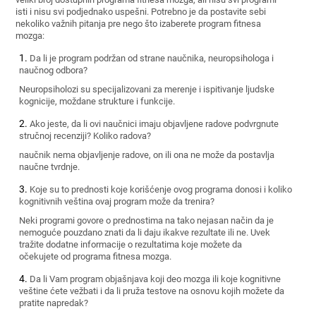
isti i nisu svi podjednako uspešni. Potrebno je da postavite sebi
nekoliko važnih pitanja pre nego što izaberete program fitnesa
mozga:
Da li je program podržan od strane naučnika, neuropsihologa i
naučnog odbora?
Neuropsiholozi su specijalizovani za merenje i ispitivanje ljudske
kognicije, moždane strukture i funkcije.
Ako jeste, da li ovi naučnici imaju objavljene radove podvrgnute
stručnoj recenziji? Koliko radova?
naučnik nema objavljenje radove, on ili ona ne može da postavlja
naučne tvrdnje.
Koje su to prednosti koje korišćenje ovog programa donosi i koliko
kognitivnih veština ovaj program može da trenira?
Neki programi govore o prednostima na tako nejasan način da je
nemoguće pouzdano znati da li daju ikakve rezultate ili ne. Uvek
tražite dodatne informacije o rezultatima koje možete da
očekujete od programa fitnesa mozga.
Da li Vam program objašnjava koji deo mozga ili koje kognitivne
veštine ćete vežbati i da li pruža testove na osnovu kojih možete da
pratite napredak?