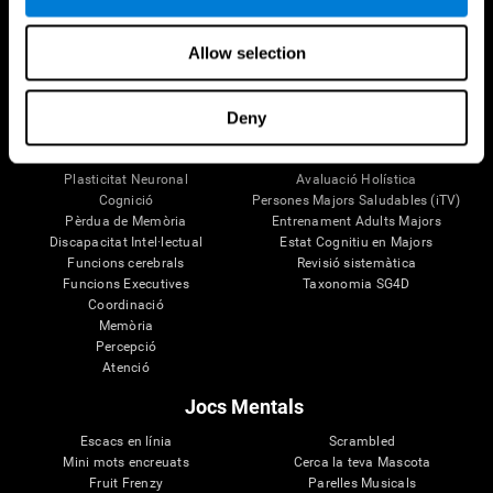
Allow selection
El Teu Cervell
Recerca
Ment i Cervell
Validació de Terapèutica Digital
Deny
Fets sobre el teu cervell
Jocs d'Ordinador
Parts del cervell
Adults Sans
Les Neurones
Pilots
Plasticitat Neuronal
Avaluació Holística
Cognició
Persones Majors Saludables (iTV)
Pèrdua de Memòria
Entrenament Adults Majors
Discapacitat Intel·lectual
Estat Cognitiu en Majors
Funcions cerebrals
Revisió sistemàtica
Funcions Executives
Taxonomia SG4D
Coordinació
Memòria
Percepció
Atenció
Jocs Mentals
Escacs en línia
Scrambled
Mini mots encreuats
Cerca la teva Mascota
Fruit Frenzy
Parelles Musicals