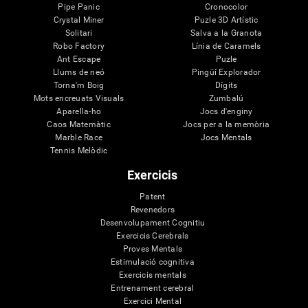
Pipe Panic
Cronocolor
Crystal Miner
Puzle 3D Artístic
Solitari
Salva a la Granota
Robo Factory
Línia de Caramels
Ant Escape
Puzle
Llums de neó
Pingüí Explorador
Torna'm Boig
Dígits
Mots encreuats Visuals
Zumbalú
Aparella-ho
Jocs d'enginy
Caos Matemàtic
Jocs per a la memòria
Marble Race
Jocs Mentals
Tennis Melòdic
Exercicis
Patent
Revenedors
Desenvolupament Cognitiu
Exercicis Cerebrals
Proves Mentals
Estimulació cognitiva
Exercicis mentals
Entrenament cerebral
Exercici Mental