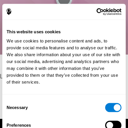
This website uses cookies
We use cookies to personalise content and ads, to
provide social media features and to analyse our traffic.
We also share information about your use of our site with
our social media, advertising and analytics partners who
may combine it with other information that you’ve
provided to them or that they’ve collected from your use
Les références
of their services.
Deary, I. J., Liewald, D., & Nissan, J. (2010). A free, easy-to-use,
computer-based simple and four-choice reaction time
programme: The Deary-Liewald reaction time task. Behavior
Consent
Research Methods, 43(1), 258-268.
Necessary
Selection
https://doi.org/10.3758/s13428-010-0024-1
Preferences