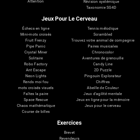
Attention
Révision systémique
Taxonomie SG4D
Jeux Pour Le Cerveau
Échecs en ligne
Tennis mélodique
Mini-mots croisés
Scrambled
Fruit Frenzy
Trouvez votre animal de compagnie
Pipe Panic
Paires musicales
Crystal Miner
Chronocolor
Solitaire
Aventures de grenouille
Robo Factory
Candy Line
Ant Escape
2D Puzzle
Neon Lights
Pingouin Explorateur
Rends moi fou
Chiffres
mots croisés visuels
Abeille de Couleur
Faîtes la paire
Jeux d'agilité mentale
Space Rescue
Jeux en ligne pour la mémoire
Chaos mathématique
Jeux pour le cerveau
Course de billes
Exercices
Brevet
Revendeurs