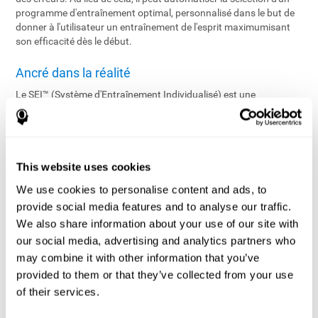
programme d'entraînement optimal, personnalisé dans le but de
donner à l'utilisateur un entraînement de l'esprit maximumisant
son efficacité dès le début.
Ancré dans la réalité
Le SEI™ (Système d'Entraînement Individualisé) est une
application brevetée et technologiquement avancée en temps
réel, qui gère le programme d'entraînement de chaque utilisateur.
En utilisant des algorithmes sophistiqués sur les données
fournies par l'évaluation, le SEI™ configure un programme
d'entraînement individualisé proposant un équilibre optimal entre
This website uses cookies
les tâches et les niveaux de difficulté en fonction du profil cognitif
We use cookies to personalise content and ads, to
de l'utilisateur en vue d'assurer le développement cognitif. En
provide social media features and to analyse our traffic.
cours, le SEI™ assure une efficacité maximale d'entraînement en
surveillant continuellement la performance de l'utilisateur et en
We also share information about your use of our site with
ajustant les tâches en temps réel.
our social media, advertising and analytics partners who
may combine it with other information that you’ve
L'entraînement individualisé rendu possible
provided to them or that they’ve collected from your use
Le SEI™ offre un réglage bi-directionnel pointu au niveau du défi
of their services.
rendant plus difficile ou plus facile la difficulté en se basant sur la
performance actuelle de l'utilisateur.