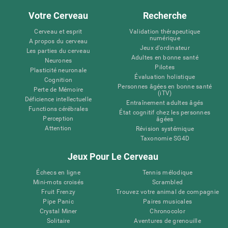
Votre Cerveau
Recherche
Cerveau et esprit
Validation thérapeutique
numérique
A propos du cerveau
Jeux d'ordinateur
Les parties du cerveau
Adultes en bonne santé
Neurones
Pilotes
Plasticité neuronale
Évaluation holistique
Cognition
Personnes âgées en bonne santé
Perte de Mémoire
(iTV)
Déficience intellectuelle
Entraînement adultes âgés
Functions cérébrales
État cognitif chez les personnes
Perception
âgées
Attention
Révision systémique
Taxonomie SG4D
Jeux Pour Le Cerveau
Échecs en ligne
Tennis mélodique
Mini-mots croisés
Scrambled
Fruit Frenzy
Trouvez votre animal de compagnie
Pipe Panic
Paires musicales
Crystal Miner
Chronocolor
Solitaire
Aventures de grenouille