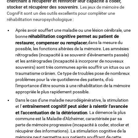
cherchant à récupérer et renforcer leur capacité à coder,
stocker et récupérer des souvenirs
. Les jeux de mémoire de
CogniFit sont un des outils excellents pour compléter une
réhabilitation neuropsychologique :
Après avoir souffert une maladie ou une lésion cérébrale, une
réhabilitation cognitive permet au patient de
bonne
restaurer, compenser ou remplacer
,dans la mesure du
possible, les fonctions altérées de la mémoire. Les amnésies
rétrogrades (incapacité à se souvenir d'évènements passés)
et les antérogrades (incapacité à incorporer de nouveaux
souvenirs) sont très communes après souffrir un ictus ou un
traumatisme crânien. Ce type de troubles pose de nombreux
problèmes pour la vie quotidienne des patients, d'où
l'importance d'être soumis à une réhabilitation de la mémoire
appropriée le plus rapidement possible.
Dans le cas d'une maladie neurodégénérative, la stimulation
entraînement cognitif peut aider à ralentir l'avancée
et l'
et l'accentuation de la détérioration
. La démence la plus
commune est la Maladie d'Alzheimer, caractérisée par sa
perte de mémoire progressive (incapacité à coder, stocker et
récupérer des informations). La stimulation cognitive de la
mémoire peut permettre aux patients souffrant de cette