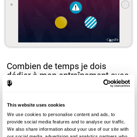
Combien de temps je dois
dédier à mon entraînement avec
les jeux de mémoire de
CogniFit?
This website uses cookies
Les séances complètes d'entraînement pour la mémoire durent
10 à 15 minutes
généralement
environ. Il est recommandé de
We use cookies to personalise content and ads, to
deux à trois séances par semaine
réaliser
réparties en jours
provide social media features and to analyse our traffic.
CogniFit peut vous
non consécutifs. Pour plus de facilité,
We also share information about your use of our site with
envoyer des rappels de séances
.
our social media, advertising and analytics partners who