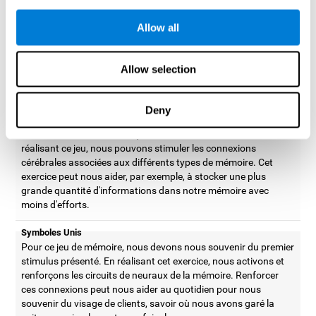
d'informations de notre mémoire. En réalisant cet exercice,
nous activons les patrons neuronaux associés à la capacité de
Allow all
stockage des souvenirs. Améliorer cette capacité cognitive
peut nous aider à être plus efficaces au quotidien, comme par
exemple, étudier ou se souvenir où nous avons laissé les clés
Allow selection
de la maison.
Nénuphars
Deny
Dans ce jeu pour entraîner la mémoire, il faut retenir et se
souvenir de l'ordre dans lequel l'allument les stimuli. En
réalisant ce jeu, nous pouvons stimuler les connexions
cérébrales associées aux différents types de mémoire. Cet
exercice peut nous aider, par exemple, à stocker une plus
grande quantité d'informations dans notre mémoire avec
moins d'efforts.
Symboles Unis
Pour ce jeu de mémoire, nous devons nous souvenir du premier
stimulus présenté. En réalisant cet exercice, nous activons et
renforçons les circuits de neuraux de la mémoire. Renforcer
ces connexions peut nous aider au quotidien pour nous
souvenir du visage de clients, savoir où nous avons garé la