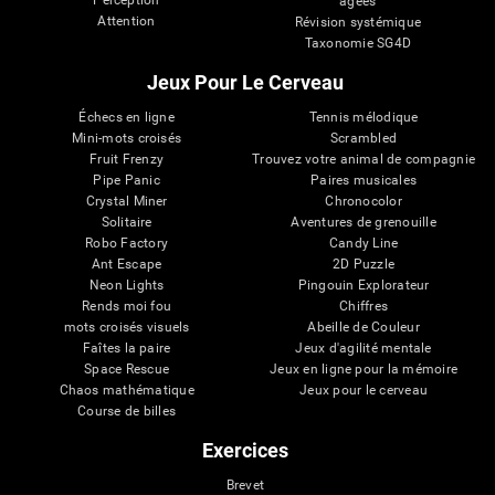
Perception
âgées
Attention
Révision systémique
Taxonomie SG4D
Jeux Pour Le Cerveau
Échecs en ligne
Tennis mélodique
Mini-mots croisés
Scrambled
Fruit Frenzy
Trouvez votre animal de compagnie
Pipe Panic
Paires musicales
Crystal Miner
Chronocolor
Solitaire
Aventures de grenouille
Robo Factory
Candy Line
Ant Escape
2D Puzzle
Neon Lights
Pingouin Explorateur
Rends moi fou
Chiffres
mots croisés visuels
Abeille de Couleur
Faîtes la paire
Jeux d'agilité mentale
Space Rescue
Jeux en ligne pour la mémoire
Chaos mathématique
Jeux pour le cerveau
Course de billes
Exercices
Brevet