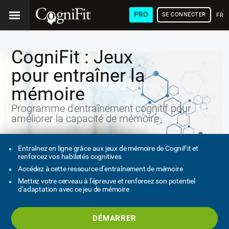
PRO
SE CONNECTER
FRA
CogniFit : Jeux
pour entraîner la
mémoire
Programme d'entraînement cognitif pour
améliorer la capacité de mémoire
Entraînez en ligne grâce aux jeux de mémoire de CogniFit et
renforcez vos habiletés cognitives
Accédez à cette ressource d'entraînement de mémoire
Mettez votre cerveau à l'épreuve et renforcez son potentiel
d'adaptation avec ce jeu de mémoire
DÉMARRER