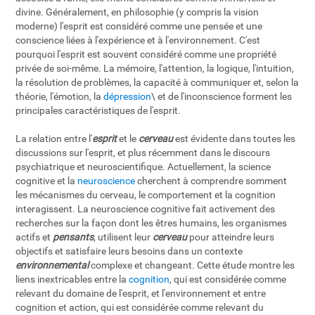
divine. Généralement, en philosophie (y compris la vision
moderne) l'esprit est considéré comme une pensée et une
conscience liées à l'expérience et à l'environnement. C'est
pourquoi l'esprit est souvent considéré comme une propriété
privée de soi-même. La mémoire, l'attention, la logique, l'intuition,
la résolution de problèmes, la capacité à communiquer et, selon la
théorie, l'émotion, la
dépression
\ et de l'inconscience forment les
principales caractéristiques de l'esprit.
La relation entre l'
esprit
et le
cerveau
est évidente dans toutes les
discussions sur l'esprit, et plus récemment dans le discours
psychiatrique et neuroscientifique. Actuellement, la science
cognitive et la
neuroscience
cherchent à comprendre somment
les mécanismes du cerveau, le comportement et la cognition
interagissent. La neuroscience cognitive fait activement des
recherches sur la façon dont les êtres humains, les organismes
actifs et
pensants
, utilisent leur
cerveau
pour atteindre leurs
objectifs et satisfaire leurs besoins dans un contexte
environnemental
complexe et changeant. Cette étude montre les
liens inextricables entre la
cognition
, qui est considérée comme
relevant du domaine de l'esprit, et l'environnement et entre
cognition et action, qui est considérée comme relevant du