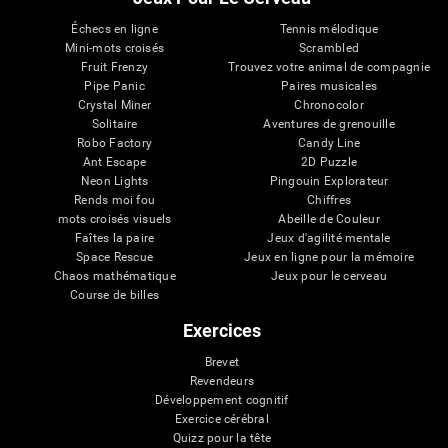
Échecs en ligne
Tennis mélodique
Mini-mots croisés
Scrambled
Fruit Frenzy
Trouvez votre animal de compagnie
Pipe Panic
Paires musicales
Crystal Miner
Chronocolor
Solitaire
Aventures de grenouille
Robo Factory
Candy Line
Ant Escape
2D Puzzle
Neon Lights
Pingouin Explorateur
Rends moi fou
Chiffres
mots croisés visuels
Abeille de Couleur
Faîtes la paire
Jeux d'agilité mentale
Space Rescue
Jeux en ligne pour la mémoire
Chaos mathématique
Jeux pour le cerveau
Course de billes
Exercices
Brevet
Revendeurs
Développement cognitif
Exercice cérébral
Quizz pour la tête