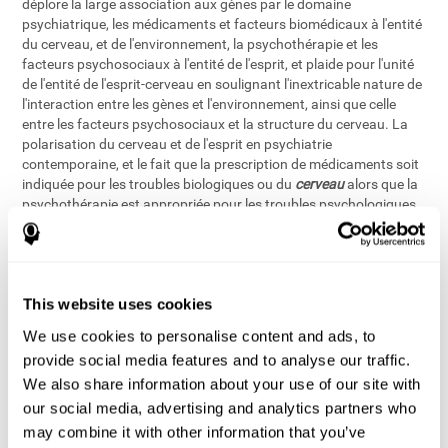
déplore la large association aux gènes par le domaine
psychiatrique, les médicaments et facteurs biomédicaux à l'entité
du cerveau, et de l'environnement, la psychothérapie et les
facteurs psychosociaux à l'entité de l'esprit, et plaide pour l'unité
de l'entité de l'esprit-cerveau en soulignant l'inextricable nature de
l'interaction entre les gènes et l'environnement, ainsi que celle
entre les facteurs psychosociaux et la structure du cerveau. La
polarisation du cerveau et de l'esprit en psychiatrie
contemporaine, et le fait que la prescription de médicaments soit
indiquée pour les troubles biologiques ou du
cerveau
alors que la
psychothérapie est appropriée pour les troubles psychologiques
ou de l'
esprit
, est, à son avis, une idée fausse et qui retarde la mise
en place de traitements complets bio-psycho-sociaux.
Dans ce contexte d'étude psychiatrique du cerveau, il existe des
This website uses cookies
preuves en neuro-imagerie que les variales mentales associétés à
l'esprit jouent un rôle dans le comportement neurophysiologique
We use cookies to personalise content and ads, to
basique de l'homme
. Cette conclusion se base sur les résultats
[5]
provide social media features and to analyse our traffic.
des études en neuro-imagerie portant sur l'effet de la
We also share information about your use of our site with
psychothérapie chez les patients souffrant de troubles
obsessionnels-compulsifs, d'anxiété névrotique ou de dépression
our social media, advertising and analytics partners who
unipolaire majeure, qui montrent que les fonctions et les
may combine it with other information that you’ve
processus impliqués en psychothérapie affectent l'activité et la