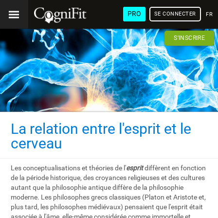
PRO
SE CONNECTER
FRA
S'INSCRIRE
La relation entre l'esprit et le
cerveau
Les conceptualisations et théories de l'
esprit
diffèrent en fonction
de la période historique, des croyances religieuses et des cultures
autant que la philosophie antique diffère de la philosophie
moderne. Les philosophes grecs classiques (Platon et Aristote et,
plus tard, les philosophes médiévaux) pensaient que l'esprit était
associée à l'âme, elle-même considérée comme immortelle et