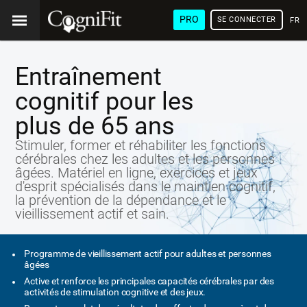
PRO
SE CONNECTER
FRA
Entraînement
cognitif pour les
plus de 65 ans
Stimuler, former et réhabiliter les fonctions
cérébrales chez les adultes et les personnes
âgées. Matériel en ligne, exercices et jeux
d'esprit spécialisés dans le maintien cognitif,
la prévention de la dépendance et le
vieillissement actif et sain.
Programme de vieillissement actif pour adultes et personnes
âgées
Active et renforce les principales capacités cérébrales par des
activités de stimulation cognitive et des jeux.