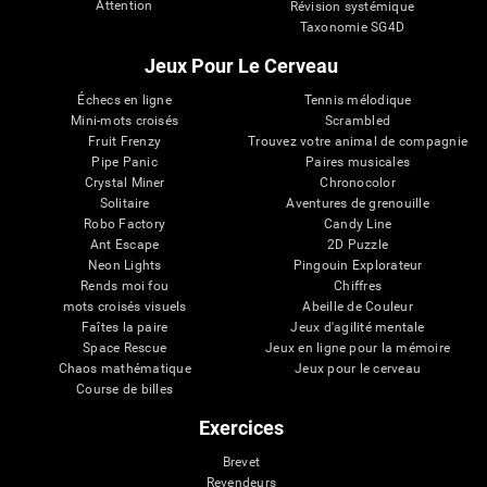
Attention
Révision systémique
Taxonomie SG4D
Jeux Pour Le Cerveau
Échecs en ligne
Tennis mélodique
Mini-mots croisés
Scrambled
Fruit Frenzy
Trouvez votre animal de compagnie
Pipe Panic
Paires musicales
Crystal Miner
Chronocolor
Solitaire
Aventures de grenouille
Robo Factory
Candy Line
Ant Escape
2D Puzzle
Neon Lights
Pingouin Explorateur
Rends moi fou
Chiffres
mots croisés visuels
Abeille de Couleur
Faîtes la paire
Jeux d'agilité mentale
Space Rescue
Jeux en ligne pour la mémoire
Chaos mathématique
Jeux pour le cerveau
Course de billes
Exercices
Brevet
Revendeurs