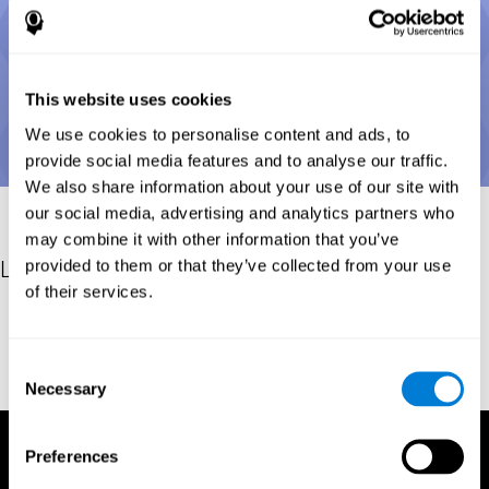
This website uses cookies
We use cookies to personalise content and ads, to
provide social media features and to analyse our traffic.
We also share information about your use of our site with
our social media, advertising and analytics partners who
may combine it with other information that you’ve
provided to them or that they’ve collected from your use
Les références
of their services.
Posner, M.I.; Cohen, Y. (1984). "Components of visual orienting".
In Bouma, H.; Bouwhuis, D. (eds.). Attention and performance X:
Control of language processes. Hillsdale, NJ: Erlbaum. pp. 531–
Consent
56.
Necessary
Selection
Preferences