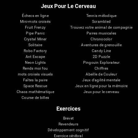
Jeux Pour Le Cerveau
Échecs en ligne
Tennis mélodique
Mini-mots croisés
Scrambled
Fruit Frenzy
Trouvez votre animal de compagnie
Pipe Panic
Paires musicales
Crystal Miner
Chronocolor
Solitaire
Aventures de grenouille
Robo Factory
Candy Line
Ant Escape
2D Puzzle
Neon Lights
Pingouin Explorateur
Rends moi fou
Chiffres
mots croisés visuels
Abeille de Couleur
Faîtes la paire
Jeux d'agilité mentale
Space Rescue
Jeux en ligne pour la mémoire
Chaos mathématique
Jeux pour le cerveau
Course de billes
Exercices
Brevet
Revendeurs
Développement cognitif
Exercice cérébral