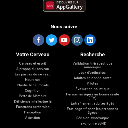
Nous suivre
Votre Cerveau
Recherche
Cerveau et esprit
Validation thérapeutique
numérique
A propos du cerveau
Jeux d'ordinateur
Les parties du cerveau
Adultes en bonne santé
Neurones
Pilotes
Plasticité neuronale
Évaluation holistique
Cognition
Personnes âgées en bonne santé
Perte de Mémoire
(iTV)
Déficience intellectuelle
Entraînement adultes âgés
Functions cérébrales
État cognitif chez les personnes
Perception
âgées
Attention
Révision systémique
Taxonomie SG4D